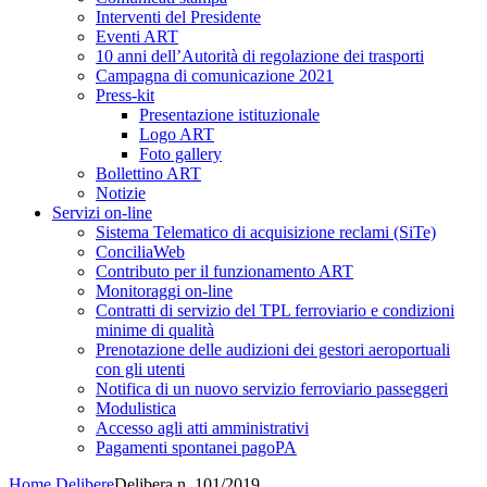
Interventi del Presidente
Eventi ART
10 anni dell’Autorità di regolazione dei trasporti
Campagna di comunicazione 2021
Press-kit
Presentazione istituzionale
Logo ART
Foto gallery
Bollettino ART
Notizie
Servizi on-line
Sistema Telematico di acquisizione reclami (SiTe)
ConciliaWeb
Contributo per il funzionamento ART
Monitoraggi on-line
Contratti di servizio del TPL ferroviario e condizioni
minime di qualità
Prenotazione delle audizioni dei gestori aeroportuali
con gli utenti
Notifica di un nuovo servizio ferroviario passeggeri
Modulistica
Accesso agli atti amministrativi
Pagamenti spontanei pagoPA
Home
Delibere
Delibera n. 101/2019