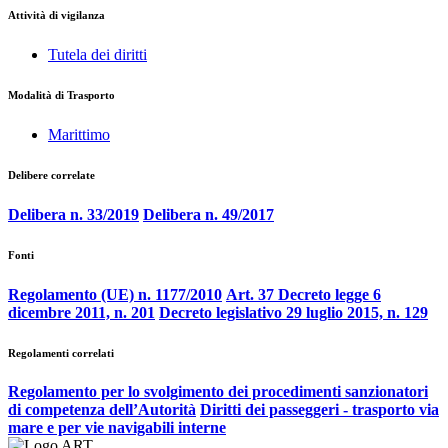
Attività di vigilanza
Tutela dei diritti
Modalità di Trasporto
Marittimo
Delibere correlate
Delibera n. 33/2019
Delibera n. 49/2017
Fonti
Regolamento (UE) n. 1177/2010
Art. 37 Decreto legge 6
dicembre 2011, n. 201
Decreto legislativo 29 luglio 2015, n. 129
Regolamenti correlati
Regolamento per lo svolgimento dei procedimenti sanzionatori
di competenza dell’Autorità
Diritti dei passeggeri - trasporto via
mare e per vie navigabili interne