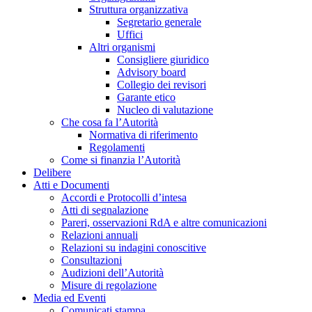
Struttura organizzativa
Segretario generale
Uffici
Altri organismi
Consigliere giuridico
Advisory board
Collegio dei revisori
Garante etico
Nucleo di valutazione
Che cosa fa l’Autorità
Normativa di riferimento
Regolamenti
Come si finanzia l’Autorità
Delibere
Atti e Documenti
Accordi e Protocolli d’intesa
Atti di segnalazione
Pareri, osservazioni RdA e altre comunicazioni
Relazioni annuali
Relazioni su indagini conoscitive
Consultazioni
Audizioni dell’Autorità
Misure di regolazione
Media ed Eventi
Comunicati stampa