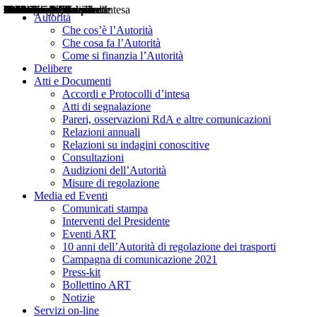
Delibere
Pareri
Consultazioni
Audizioni
Atti di Segnalazione
Accordi e Protocolli d'Intesa
Relazioni annuali
Misure di regolazione
Notizie
Comunicati Stampa
Bollettini ART
Convegni ART
Interviste del Presidente
Articoli in primo piano
Interventi del Presidente
2004
2005
2010
2013
2014
2015
2016
2017
2018
2019
202
2020
2021
2022
2023
2024
2025
2026
Aereo
Marittimo
Terrestre
Autorità
Che cos’è l’Autorità
Che cosa fa l’Autorità
Come si finanzia l’Autorità
Delibere
Atti e Documenti
Accordi e Protocolli d’intesa
Atti di segnalazione
Pareri, osservazioni RdA e altre comunicazioni
Relazioni annuali
Relazioni su indagini conoscitive
Consultazioni
Audizioni dell’Autorità
Misure di regolazione
Media ed Eventi
Comunicati stampa
Interventi del Presidente
Eventi ART
10 anni dell’Autorità di regolazione dei trasporti
Campagna di comunicazione 2021
Press-kit
Bollettino ART
Notizie
Servizi on-line