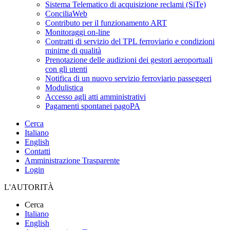
Sistema Telematico di acquisizione reclami (SiTe)
ConciliaWeb
Contributo per il funzionamento ART
Monitoraggi on-line
Contratti di servizio del TPL ferroviario e condizioni
minime di qualità
Prenotazione delle audizioni dei gestori aeroportuali
con gli utenti
Notifica di un nuovo servizio ferroviario passeggeri
Modulistica
Accesso agli atti amministrativi
Pagamenti spontanei pagoPA
Cerca
Italiano
English
Contatti
Amministrazione Trasparente
Login
L'AUTORITÀ
Cerca
Italiano
English