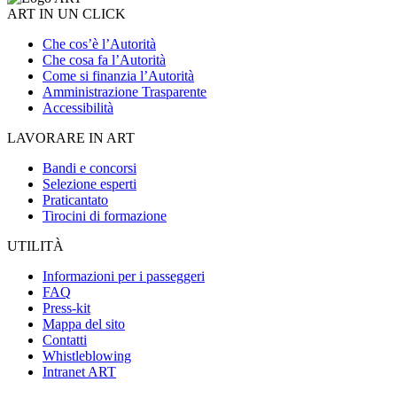
ART IN UN CLICK
Che cos’è l’Autorità
Che cosa fa l’Autorità
Come si finanzia l’Autorità
Amministrazione Trasparente
Accessibilità
LAVORARE IN ART
Bandi e concorsi
Selezione esperti
Praticantato
Tirocini di formazione
UTILITÀ
Informazioni per i passeggeri
FAQ
Press-kit
Mappa del sito
Contatti
Whistleblowing
Intranet ART