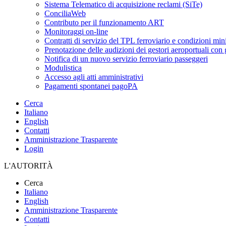
Sistema Telematico di acquisizione reclami (SiTe)
ConciliaWeb
Contributo per il funzionamento ART
Monitoraggi on-line
Contratti di servizio del TPL ferroviario e condizioni min
Prenotazione delle audizioni dei gestori aeroportuali con g
Notifica di un nuovo servizio ferroviario passeggeri
Modulistica
Accesso agli atti amministrativi
Pagamenti spontanei pagoPA
Cerca
Italiano
English
Contatti
Amministrazione Trasparente
Login
L'AUTORITÀ
Cerca
Italiano
English
Amministrazione Trasparente
Contatti