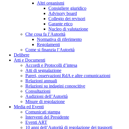
Altri organismi
Consigliere giuridico
Advisory board
Collegio dei revisori
Garante etico
Nucleo di valutazione
Che cosa fa l’Autorità
Normativa di riferimento
Regolamenti
Come si finanzia l’Autorità
Delibere
Atti e Documenti
Accordi e Protocolli d’intesa
Atti di segnalazione
Pareri, osservazioni RdA e altre comunicazioni
Relazioni annuali
Relazioni su indagini conoscitive
Consultazioni
Audizioni dell’Autorità
Misure di regolazione
Media ed Eventi
Comunicati stampa
Interventi del Presidente
Eventi ART
10 anni dell’Autorità di regolazione dei trasporti