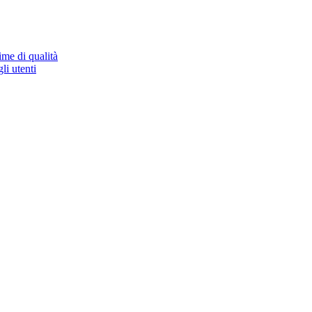
ime di qualità
li utenti