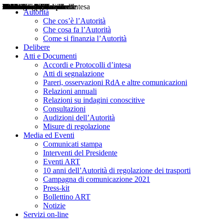
Delibere
Pareri
Consultazioni
Audizioni
Atti di Segnalazione
Accordi e Protocolli d'Intesa
Relazioni annuali
Misure di regolazione
Notizie
Comunicati Stampa
Bollettini ART
Convegni ART
Interviste del Presidente
Articoli in primo piano
Interventi del Presidente
2004
2005
2010
2013
2014
2015
2016
2017
2018
2019
202
2020
2021
2022
2023
2024
2025
2026
Aereo
Marittimo
Terrestre
Autorità
Che cos’è l’Autorità
Che cosa fa l’Autorità
Come si finanzia l’Autorità
Delibere
Atti e Documenti
Accordi e Protocolli d’intesa
Atti di segnalazione
Pareri, osservazioni RdA e altre comunicazioni
Relazioni annuali
Relazioni su indagini conoscitive
Consultazioni
Audizioni dell’Autorità
Misure di regolazione
Media ed Eventi
Comunicati stampa
Interventi del Presidente
Eventi ART
10 anni dell’Autorità di regolazione dei trasporti
Campagna di comunicazione 2021
Press-kit
Bollettino ART
Notizie
Servizi on-line