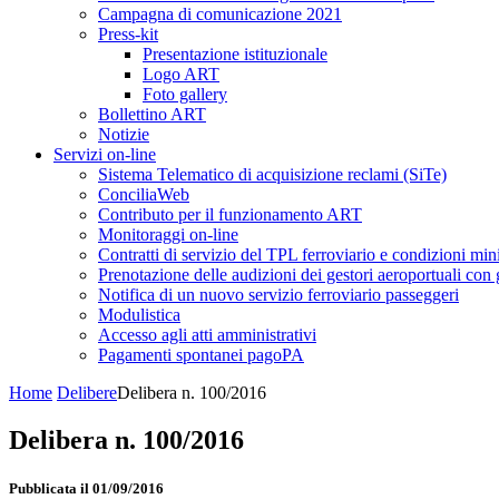
Campagna di comunicazione 2021
Press-kit
Presentazione istituzionale
Logo ART
Foto gallery
Bollettino ART
Notizie
Servizi on-line
Sistema Telematico di acquisizione reclami (SiTe)
ConciliaWeb
Contributo per il funzionamento ART
Monitoraggi on-line
Contratti di servizio del TPL ferroviario e condizioni min
Prenotazione delle audizioni dei gestori aeroportuali con g
Notifica di un nuovo servizio ferroviario passeggeri
Modulistica
Accesso agli atti amministrativi
Pagamenti spontanei pagoPA
Home
Delibere
Delibera n. 100/2016
Delibera n. 100/2016
Pubblicata il 01/09/2016