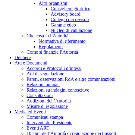
Altri organismi
Consigliere giuridico
Advisory board
Collegio dei revisori
Garante etico
Nucleo di valutazione
Che cosa fa l’Autorità
Normativa di riferimento
Regolamenti
Come si finanzia l’Autorità
Delibere
Atti e Documenti
Accordi e Protocolli d’intesa
Atti di segnalazione
Pareri, osservazioni RdA e altre comunicazioni
Relazioni annuali
Relazioni su indagini conoscitive
Consultazioni
Audizioni dell’Autorità
Misure di regolazione
Media ed Eventi
Comunicati stampa
Interventi del Presidente
Eventi ART
10 anni dell’Autorità di regolazione dei trasporti