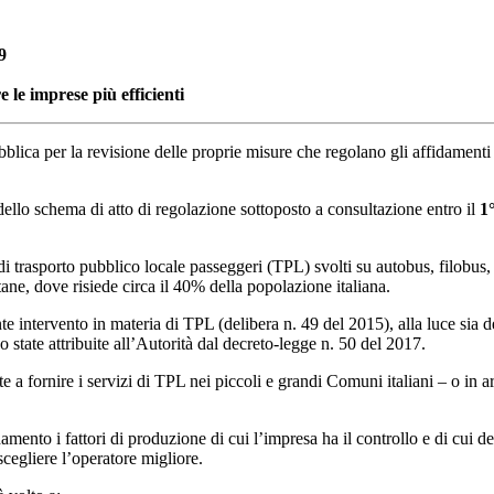
9
e le imprese più efficienti
blica per la revisione delle proprie misure che regolano gli affidamenti 
o dello schema di atto di regolazione sottoposto a consultazione entro il
1
di trasporto pubblico locale passeggeri (TPL) svolti su autobus, filobus, 
tane, dove risiede circa il 40% della popolazione italiana.
 intervento in materia di TPL (delibera n. 49 del 2015), alla luce sia d
 state attribuite all’Autorità dal decreto-legge n. 50 del 2017.
a fornire i servizi di TPL nei piccoli e grandi Comuni italiani – o in are
amento i fattori di produzione di cui l’impresa ha il controllo e di cui d
 scegliere l’operatore migliore.