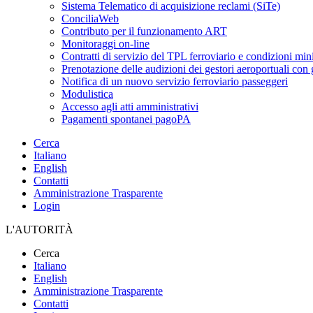
Sistema Telematico di acquisizione reclami (SiTe)
ConciliaWeb
Contributo per il funzionamento ART
Monitoraggi on-line
Contratti di servizio del TPL ferroviario e condizioni min
Prenotazione delle audizioni dei gestori aeroportuali con g
Notifica di un nuovo servizio ferroviario passeggeri
Modulistica
Accesso agli atti amministrativi
Pagamenti spontanei pagoPA
Cerca
Italiano
English
Contatti
Amministrazione Trasparente
Login
L'AUTORITÀ
Cerca
Italiano
English
Amministrazione Trasparente
Contatti