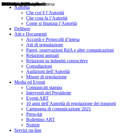
Delibere
Pareri
Consultazioni
Audizioni
Atti di Segnalazione
Accordi e Protocolli d'Intesa
Relazioni annuali
Misure di regolazione
Notizie
Comunicati Stampa
Bollettini ART
Convegni ART
Interviste del Presidente
Articoli in primo piano
Interventi del Presidente
2004
2005
2010
2013
2014
2015
2016
2017
2018
2019
202
2020
2021
2022
2023
2024
2025
2026
Aereo
Marittimo
Terrestre
Autorità
Che cos’è l’Autorità
Che cosa fa l’Autorità
Come si finanzia l’Autorità
Delibere
Atti e Documenti
Accordi e Protocolli d’intesa
Atti di segnalazione
Pareri, osservazioni RdA e altre comunicazioni
Relazioni annuali
Relazioni su indagini conoscitive
Consultazioni
Audizioni dell’Autorità
Misure di regolazione
Media ed Eventi
Comunicati stampa
Interventi del Presidente
Eventi ART
10 anni dell’Autorità di regolazione dei trasporti
Campagna di comunicazione 2021
Press-kit
Bollettino ART
Notizie
Servizi on-line