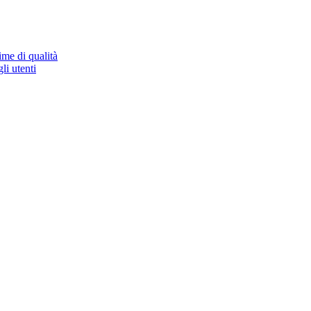
ime di qualità
li utenti