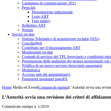
Campagna di comunicazione 2021
Press-kit
Presentazione istituzionale
Logo ART
Foto gallery
Bollettino ART
Notizie
Servizi on-line
Sistema Telematico di acquisizione reclami (SiTe)
ConciliaWeb
Contributo per il funzionamento ART
Monitoraggi on-line
Contratti di servizio del TPL ferroviario e condizioni min
Prenotazione delle audizioni dei gestori aeroportuali con g
Notifica di un nuovo servizio ferroviario passeggeri
Modulistica
Accesso agli atti amministrativi
Pagamenti spontanei pagoPA
Home
Media ed Eventi
Comunicati stampa
L’Autorità avvia una revisio
L’Autorità avvia una revisione dei criteri di affidamen
Comunicato stampa n. 1/2019