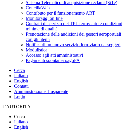
Sistema Telematico di acquisizione reclami (SiTe)
ConciliaWeb
Contributo per il funzionamento ART
Monitoraggi on-line
Contratti di servizio del TPL ferroviario e condizioni
minime di qualità
Prenotazione delle audizioni dei gestori aeroportuali
con gli utenti
Notifica di un nuovo servizio ferroviario passeggeri
Modulistica
Accesso agli atti amministrativi
Pagamenti spontanei pagoPA
Cerca
Italiano
English
Contatti
Amministrazione Trasparente
Login
L'AUTORITÀ
Cerca
Italiano
English