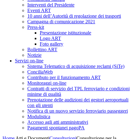
Interventi del Presidente
Eventi ART
10 anni dell’Autorità di regolazione dei trasporti
Campagna di comunicazione 2021
Press-kit
Presentazione istituzionale
Logo ART
Foto gallery
Bollettino ART
Notizie
Servizi on-line
Sistema Telematico di acquisizione reclami (SiTe)
ConciliaWeb
Contributo per il funzionamento ART
Monitoraggi on-line
Contratti di servizio del TPL ferroviario e condizioni
minime di qualità
Prenotazione delle audizioni dei gestori aeroportuali
con gli utenti
Notifica di un nuovo servizio ferroviario passeggeri
Modulistica
Accesso agli atti amministrativi
Pagamenti spontanei pagoPA
Home
Atti e Documenti
Consultazioni
Consultazione per la