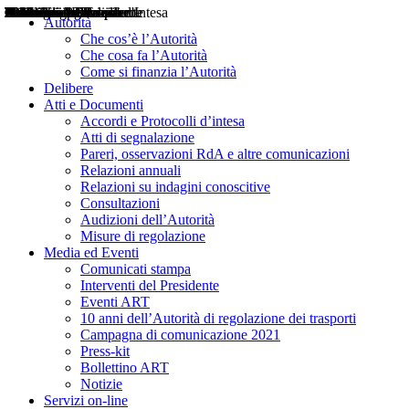
Delibere
Pareri
Consultazioni
Audizioni
Atti di Segnalazione
Accordi e Protocolli d'Intesa
Relazioni annuali
Misure di regolazione
Notizie
Comunicati Stampa
Bollettini ART
Convegni ART
Interviste del Presidente
Articoli in primo piano
Interventi del Presidente
2004
2005
2010
2013
2014
2015
2016
2017
2018
2019
202
2020
2021
2022
2023
2024
2025
2026
Aereo
Marittimo
Terrestre
Autorità
Che cos’è l’Autorità
Che cosa fa l’Autorità
Come si finanzia l’Autorità
Delibere
Atti e Documenti
Accordi e Protocolli d’intesa
Atti di segnalazione
Pareri, osservazioni RdA e altre comunicazioni
Relazioni annuali
Relazioni su indagini conoscitive
Consultazioni
Audizioni dell’Autorità
Misure di regolazione
Media ed Eventi
Comunicati stampa
Interventi del Presidente
Eventi ART
10 anni dell’Autorità di regolazione dei trasporti
Campagna di comunicazione 2021
Press-kit
Bollettino ART
Notizie
Servizi on-line