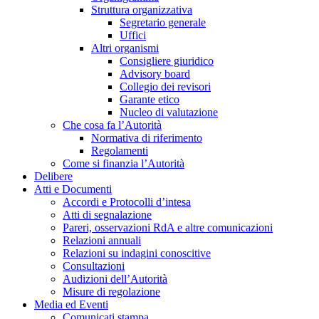
Struttura organizzativa
Segretario generale
Uffici
Altri organismi
Consigliere giuridico
Advisory board
Collegio dei revisori
Garante etico
Nucleo di valutazione
Che cosa fa l’Autorità
Normativa di riferimento
Regolamenti
Come si finanzia l’Autorità
Delibere
Atti e Documenti
Accordi e Protocolli d’intesa
Atti di segnalazione
Pareri, osservazioni RdA e altre comunicazioni
Relazioni annuali
Relazioni su indagini conoscitive
Consultazioni
Audizioni dell’Autorità
Misure di regolazione
Media ed Eventi
Comunicati stampa