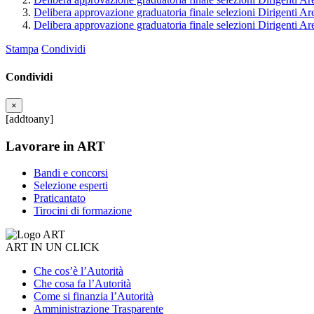
Delibera approvazione graduatoria finale selezioni Dirigenti Are
Delibera approvazione graduatoria finale selezioni Dirigenti Ar
Stampa
Condividi
Condividi
×
[addtoany]
Lavorare in ART
Bandi e concorsi
Selezione esperti
Praticantato
Tirocini di formazione
ART IN UN CLICK
Che cos’è l’Autorità
Che cosa fa l’Autorità
Come si finanzia l’Autorità
Amministrazione Trasparente