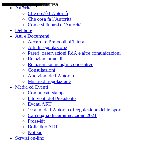
Delibere
Pareri
Consultazioni
Audizioni
Atti di Segnalazione
Accordi e Protocolli d'Intesa
Relazioni annuali
Misure di regolazione
Notizie
Comunicati Stampa
Bollettini ART
Convegni ART
Interviste del Presidente
Articoli in primo piano
Interventi del Presidente
2004
2005
2010
2013
2014
2015
2016
2017
2018
2019
202
2020
2021
2022
2023
2024
2025
2026
Aereo
Marittimo
Terrestre
Autorità
Che cos’è l’Autorità
Che cosa fa l’Autorità
Come si finanzia l’Autorità
Delibere
Atti e Documenti
Accordi e Protocolli d’intesa
Atti di segnalazione
Pareri, osservazioni RdA e altre comunicazioni
Relazioni annuali
Relazioni su indagini conoscitive
Consultazioni
Audizioni dell’Autorità
Misure di regolazione
Media ed Eventi
Comunicati stampa
Interventi del Presidente
Eventi ART
10 anni dell’Autorità di regolazione dei trasporti
Campagna di comunicazione 2021
Press-kit
Bollettino ART
Notizie
Servizi on-line