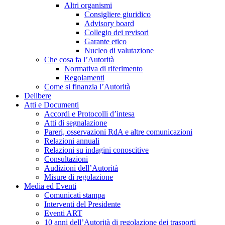
Altri organismi
Consigliere giuridico
Advisory board
Collegio dei revisori
Garante etico
Nucleo di valutazione
Che cosa fa l’Autorità
Normativa di riferimento
Regolamenti
Come si finanzia l’Autorità
Delibere
Atti e Documenti
Accordi e Protocolli d’intesa
Atti di segnalazione
Pareri, osservazioni RdA e altre comunicazioni
Relazioni annuali
Relazioni su indagini conoscitive
Consultazioni
Audizioni dell’Autorità
Misure di regolazione
Media ed Eventi
Comunicati stampa
Interventi del Presidente
Eventi ART
10 anni dell’Autorità di regolazione dei trasporti