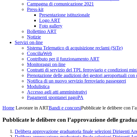
Campagna di comunicazione 2021
Press-kit
Presentazione istituzionale
Logo ART
Foto gallery
Bollettino ART
Notizie
Servizi on-line
Sistema Telematico di acquisizione reclami (SiTe)
ConciliaWeb
Contributo per il funzionamento ART
Monitoraggi on-line
Contratti di servizio del TPL ferroviario e condizioni min
Prenotazione delle audizioni dei gestori aeroportuali con g
Notifica di un nuovo servizio ferroviario passeggeri
Modulistica
Accesso agli atti amministrativi
Pagamenti spontanei pagoPA
Home
Lavorare in ART
Bandi e concorsi
Pubblicate le delibere con l’
Pubblicate le delibere con l’approvazione delle graduato
Delibera approvazione graduatoria finale selezioni Dirigenti Ar
Delibera approvazione graduatoria finale selezioni Dirigenti Ar