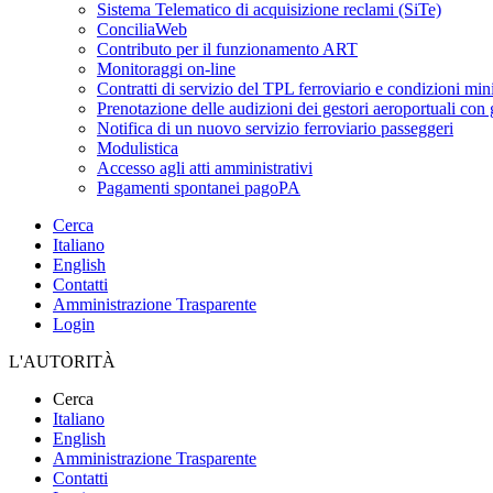
Sistema Telematico di acquisizione reclami (SiTe)
ConciliaWeb
Contributo per il funzionamento ART
Monitoraggi on-line
Contratti di servizio del TPL ferroviario e condizioni min
Prenotazione delle audizioni dei gestori aeroportuali con g
Notifica di un nuovo servizio ferroviario passeggeri
Modulistica
Accesso agli atti amministrativi
Pagamenti spontanei pagoPA
Cerca
Italiano
English
Contatti
Amministrazione Trasparente
Login
L'AUTORITÀ
Cerca
Italiano
English
Amministrazione Trasparente
Contatti