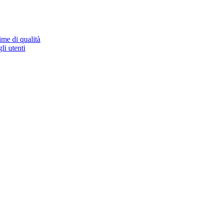
ime di qualità
li utenti