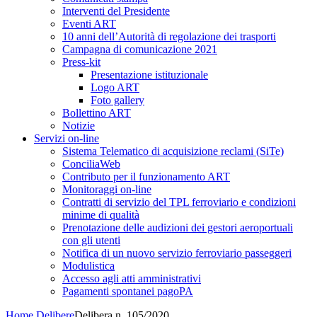
Interventi del Presidente
Eventi ART
10 anni dell’Autorità di regolazione dei trasporti
Campagna di comunicazione 2021
Press-kit
Presentazione istituzionale
Logo ART
Foto gallery
Bollettino ART
Notizie
Servizi on-line
Sistema Telematico di acquisizione reclami (SiTe)
ConciliaWeb
Contributo per il funzionamento ART
Monitoraggi on-line
Contratti di servizio del TPL ferroviario e condizioni
minime di qualità
Prenotazione delle audizioni dei gestori aeroportuali
con gli utenti
Notifica di un nuovo servizio ferroviario passeggeri
Modulistica
Accesso agli atti amministrativi
Pagamenti spontanei pagoPA
Home
Delibere
Delibera n. 105/2020