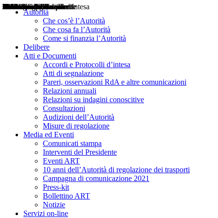
Delibere
Pareri
Consultazioni
Audizioni
Atti di Segnalazione
Accordi e Protocolli d'Intesa
Relazioni annuali
Misure di regolazione
Notizie
Comunicati Stampa
Bollettini ART
Convegni ART
Interviste del Presidente
Articoli in primo piano
Interventi del Presidente
2004
2005
2010
2013
2014
2015
2016
2017
2018
2019
202
2020
2021
2022
2023
2024
2025
2026
Aereo
Marittimo
Terrestre
Autorità
Che cos’è l’Autorità
Che cosa fa l’Autorità
Come si finanzia l’Autorità
Delibere
Atti e Documenti
Accordi e Protocolli d’intesa
Atti di segnalazione
Pareri, osservazioni RdA e altre comunicazioni
Relazioni annuali
Relazioni su indagini conoscitive
Consultazioni
Audizioni dell’Autorità
Misure di regolazione
Media ed Eventi
Comunicati stampa
Interventi del Presidente
Eventi ART
10 anni dell’Autorità di regolazione dei trasporti
Campagna di comunicazione 2021
Press-kit
Bollettino ART
Notizie
Servizi on-line