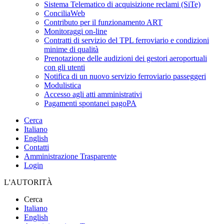
Sistema Telematico di acquisizione reclami (SiTe)
ConciliaWeb
Contributo per il funzionamento ART
Monitoraggi on-line
Contratti di servizio del TPL ferroviario e condizioni
minime di qualità
Prenotazione delle audizioni dei gestori aeroportuali
con gli utenti
Notifica di un nuovo servizio ferroviario passeggeri
Modulistica
Accesso agli atti amministrativi
Pagamenti spontanei pagoPA
Cerca
Italiano
English
Contatti
Amministrazione Trasparente
Login
L'AUTORITÀ
Cerca
Italiano
English