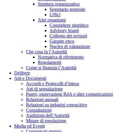
Struttura organizzativa
Segretario generale
Uffici
Altri organismi
Consigliere giuridico
Advisory board
Collegio dei revisori
Garante etico
Nucleo di valutazione
Che cosa fa l’Autorità
Normativa di riferimento
Regolamenti
Come si finanzia l’Autorità
Delibere
Atti e Documenti
Accordi e Protocolli d’intesa
Atti di segnalazione
Pareri, osservazioni RdA e altre comunicazioni
Relazioni annuali
Relazioni su indagini conoscitive
Consultazioni
Audizioni dell’Autorità
Misure di regolazione
Media ed Eventi
Comunicati stampa