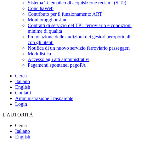
Sistema Telematico di acquisizione reclami (SiTe)
ConciliaWeb
Contributo per il funzionamento ART
Monitoraggi on-line
Contratti di servizio del TPL ferroviario e condizioni
minime di qualità
Prenotazione delle audizioni dei gestori aeroportuali
con gli utenti
Notifica di un nuovo servizio ferroviario passeggeri
Modulistica
Accesso agli atti amministrativi
Pagamenti spontanei pagoPA
Cerca
Italiano
English
Contatti
Amministrazione Trasparente
Login
L'AUTORITÀ
Cerca
Italiano
English