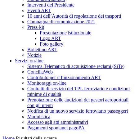
Interventi del Presidente
Eventi ART
10 anni dell’Autorità di regolazione dei trasporti
Campagna di comunicazione 2021
Press-kit
Presentazione istituzionale
Logo ART
Foto gallery
Bollettino ART
Notizie
Servizi on-line
Sistema Telematico di acquisizione reclami (SiTe)
ConciliaWeb
Contributo per il funzionamento ART
Monitoraggi on-line
Contratti di servizio del TPL ferroviario e condizioni
minime di qualità
Prenotazione delle audizioni dei gestori aeroportuali
con gli utenti
Notifica di un nuovo servizio ferroviario passeggeri
Modulistica
Accesso agli atti amministrativi
Pagamenti spontanei pagoPA
Home
Risultati della ricerca