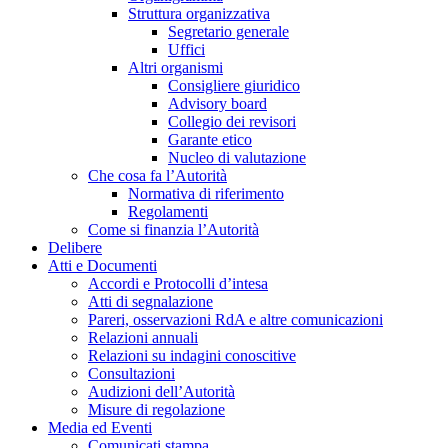
Struttura organizzativa
Segretario generale
Uffici
Altri organismi
Consigliere giuridico
Advisory board
Collegio dei revisori
Garante etico
Nucleo di valutazione
Che cosa fa l’Autorità
Normativa di riferimento
Regolamenti
Come si finanzia l’Autorità
Delibere
Atti e Documenti
Accordi e Protocolli d’intesa
Atti di segnalazione
Pareri, osservazioni RdA e altre comunicazioni
Relazioni annuali
Relazioni su indagini conoscitive
Consultazioni
Audizioni dell’Autorità
Misure di regolazione
Media ed Eventi
Comunicati stampa