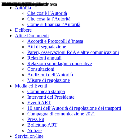
Delibere
Pareri
Consultazioni
Audizioni
Atti di Segnalazione
Accordi e Protocolli d'Intesa
Relazioni annuali
Misure di regolazione
Notizie
Comunicati Stampa
Bollettini ART
Convegni ART
Interviste del Presidente
Articoli in primo piano
Interventi del Presidente
2004
2005
2010
2013
2014
2015
2016
2017
2018
2019
202
2020
2021
2022
2023
2024
2025
2026
Aereo
Marittimo
Terrestre
Autorità
Che cos’è l’Autorità
Che cosa fa l’Autorità
Come si finanzia l’Autorità
Delibere
Atti e Documenti
Accordi e Protocolli d’intesa
Atti di segnalazione
Pareri, osservazioni RdA e altre comunicazioni
Relazioni annuali
Relazioni su indagini conoscitive
Consultazioni
Audizioni dell’Autorità
Misure di regolazione
Media ed Eventi
Comunicati stampa
Interventi del Presidente
Eventi ART
10 anni dell’Autorità di regolazione dei trasporti
Campagna di comunicazione 2021
Press-kit
Bollettino ART
Notizie
Servizi on-line