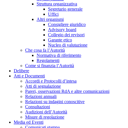
Struttura organizzativa
Segretario generale
Uffici
Altri organismi
Consigliere giuridico
Advisory board
Collegio dei revisori
Garante etico
Nucleo di valutazione
Che cosa fa l’Autorità
Normativa di riferimento
Regolamenti
Come si finanzia l’Autorità
Delibere
Atti e Documenti
Accordi e Protocolli d’intesa
Atti di segnalazione
Pareri, osservazioni RdA e altre comunicazioni
Relazioni annuali
Relazioni su indagini conoscitive
Consultazioni
Audizioni dell’Autorità
Misure di regolazione
Media ed Eventi
Comunicati stampa