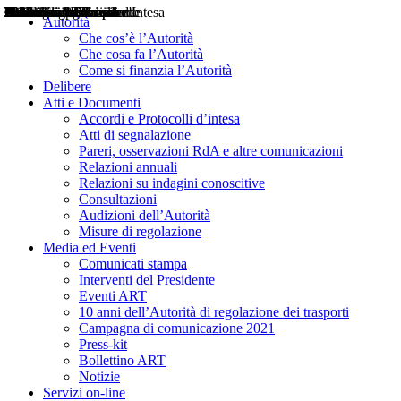
Delibere
Pareri
Consultazioni
Audizioni
Atti di Segnalazione
Accordi e Protocolli d'Intesa
Relazioni annuali
Misure di regolazione
Notizie
Comunicati Stampa
Bollettini ART
Convegni ART
Interviste del Presidente
Articoli in primo piano
Interventi del Presidente
2004
2005
2010
2013
2014
2015
2016
2017
2018
2019
202
2020
2021
2022
2023
2024
2025
2026
Aereo
Marittimo
Terrestre
Autorità
Che cos’è l’Autorità
Che cosa fa l’Autorità
Come si finanzia l’Autorità
Delibere
Atti e Documenti
Accordi e Protocolli d’intesa
Atti di segnalazione
Pareri, osservazioni RdA e altre comunicazioni
Relazioni annuali
Relazioni su indagini conoscitive
Consultazioni
Audizioni dell’Autorità
Misure di regolazione
Media ed Eventi
Comunicati stampa
Interventi del Presidente
Eventi ART
10 anni dell’Autorità di regolazione dei trasporti
Campagna di comunicazione 2021
Press-kit
Bollettino ART
Notizie
Servizi on-line