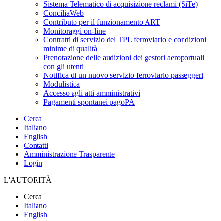
Sistema Telematico di acquisizione reclami (SiTe)
ConciliaWeb
Contributo per il funzionamento ART
Monitoraggi on-line
Contratti di servizio del TPL ferroviario e condizioni
minime di qualità
Prenotazione delle audizioni dei gestori aeroportuali
con gli utenti
Notifica di un nuovo servizio ferroviario passeggeri
Modulistica
Accesso agli atti amministrativi
Pagamenti spontanei pagoPA
Cerca
Italiano
English
Contatti
Amministrazione Trasparente
Login
L'AUTORITÀ
Cerca
Italiano
English