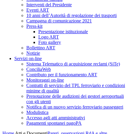
Interventi del Presidente
Eventi ART
10 anni dell’Autorità di regolazione dei trasporti
Campagna di comunicazione 2021
Press-kit
Presentazione istituzionale
Logo ART
Foto gallery
Bollettino ART
Notizie
Servizi on-line
Sistema Telematico di acquisizione reclami (SiTe)
ConciliaWeb
Contributo per il funzionamento ART
Monitoraggi on-line
Contratti di servizio del TPL ferroviario e condizioni
minime di qualità
Prenotazione delle audizioni dei gestori aeroportuali
con gli utenti
Notifica di un nuovo servizio ferroviario passeggeri
Modulistica
Accesso agli atti amministrativi
Pagamenti spontanei pagoPA
Home
Atti e Documenti
Pareri, osservazioni RdA e altre