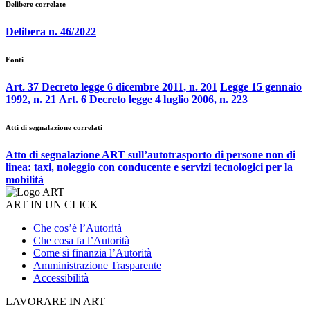
Delibere correlate
Delibera n. 46/2022
Fonti
Art. 37 Decreto legge 6 dicembre 2011, n. 201
Legge 15 gennaio
1992, n. 21
Art. 6 Decreto legge 4 luglio 2006, n. 223
Atti di segnalazione correlati
Atto di segnalazione ART sull’autotrasporto di persone non di
linea: taxi, noleggio con conducente e servizi tecnologici per la
mobilità
ART IN UN CLICK
Che cos’è l’Autorità
Che cosa fa l’Autorità
Come si finanzia l’Autorità
Amministrazione Trasparente
Accessibilità
LAVORARE IN ART