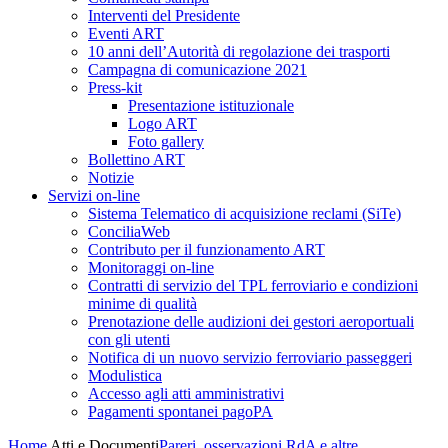
Interventi del Presidente
Eventi ART
10 anni dell’Autorità di regolazione dei trasporti
Campagna di comunicazione 2021
Press-kit
Presentazione istituzionale
Logo ART
Foto gallery
Bollettino ART
Notizie
Servizi on-line
Sistema Telematico di acquisizione reclami (SiTe)
ConciliaWeb
Contributo per il funzionamento ART
Monitoraggi on-line
Contratti di servizio del TPL ferroviario e condizioni
minime di qualità
Prenotazione delle audizioni dei gestori aeroportuali
con gli utenti
Notifica di un nuovo servizio ferroviario passeggeri
Modulistica
Accesso agli atti amministrativi
Pagamenti spontanei pagoPA
Home
Atti e Documenti
Pareri, osservazioni RdA e altre