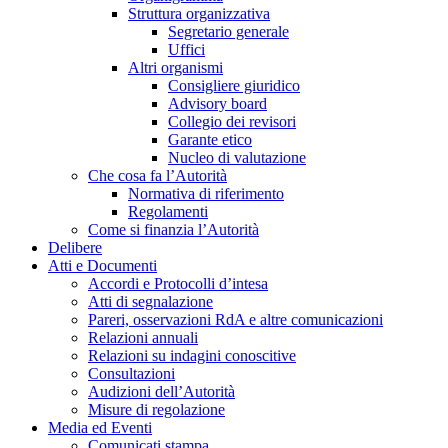
Struttura organizzativa
Segretario generale
Uffici
Altri organismi
Consigliere giuridico
Advisory board
Collegio dei revisori
Garante etico
Nucleo di valutazione
Che cosa fa l’Autorità
Normativa di riferimento
Regolamenti
Come si finanzia l’Autorità
Delibere
Atti e Documenti
Accordi e Protocolli d’intesa
Atti di segnalazione
Pareri, osservazioni RdA e altre comunicazioni
Relazioni annuali
Relazioni su indagini conoscitive
Consultazioni
Audizioni dell’Autorità
Misure di regolazione
Media ed Eventi
Comunicati stampa