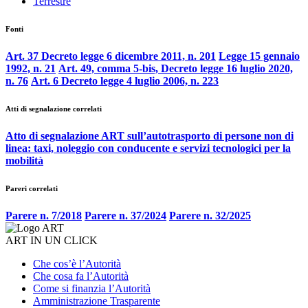
Terrestre
Fonti
Art. 37 Decreto legge 6 dicembre 2011, n. 201
Legge 15 gennaio
1992, n. 21
Art. 49, comma 5-bis, Decreto legge 16 luglio 2020,
n. 76
Art. 6 Decreto legge 4 luglio 2006, n. 223
Atti di segnalazione correlati
Atto di segnalazione ART sull’autotrasporto di persone non di
linea: taxi, noleggio con conducente e servizi tecnologici per la
mobilità
Pareri correlati
Parere n. 7/2018
Parere n. 37/2024
Parere n. 32/2025
ART IN UN CLICK
Che cos’è l’Autorità
Che cosa fa l’Autorità
Come si finanzia l’Autorità
Amministrazione Trasparente