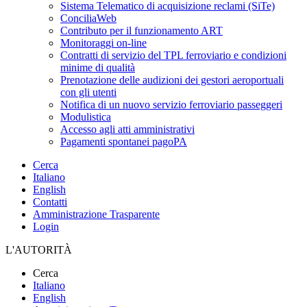
Sistema Telematico di acquisizione reclami (SiTe)
ConciliaWeb
Contributo per il funzionamento ART
Monitoraggi on-line
Contratti di servizio del TPL ferroviario e condizioni
minime di qualità
Prenotazione delle audizioni dei gestori aeroportuali
con gli utenti
Notifica di un nuovo servizio ferroviario passeggeri
Modulistica
Accesso agli atti amministrativi
Pagamenti spontanei pagoPA
Cerca
Italiano
English
Contatti
Amministrazione Trasparente
Login
L'AUTORITÀ
Cerca
Italiano
English