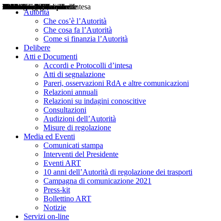
Delibere
Pareri
Consultazioni
Audizioni
Atti di Segnalazione
Accordi e Protocolli d'Intesa
Relazioni annuali
Misure di regolazione
Notizie
Comunicati Stampa
Bollettini ART
Convegni ART
Interviste del Presidente
Articoli in primo piano
Interventi del Presidente
2004
2005
2010
2013
2014
2015
2016
2017
2018
2019
202
2020
2021
2022
2023
2024
2025
2026
Aereo
Marittimo
Terrestre
Autorità
Che cos’è l’Autorità
Che cosa fa l’Autorità
Come si finanzia l’Autorità
Delibere
Atti e Documenti
Accordi e Protocolli d’intesa
Atti di segnalazione
Pareri, osservazioni RdA e altre comunicazioni
Relazioni annuali
Relazioni su indagini conoscitive
Consultazioni
Audizioni dell’Autorità
Misure di regolazione
Media ed Eventi
Comunicati stampa
Interventi del Presidente
Eventi ART
10 anni dell’Autorità di regolazione dei trasporti
Campagna di comunicazione 2021
Press-kit
Bollettino ART
Notizie
Servizi on-line