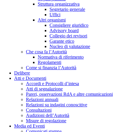
Struttura organizzativa
Segretario generale
Uffici
Altri organismi
Consigliere giuridico
Advisory board
Collegio dei revisori
Garante etico
Nucleo di valutazione
Che cosa fa l’Autorità
Normativa di riferimento
Regolamenti
Come si finanzia l’Autorità
Delibere
Atti e Documenti
Accordi e Protocolli d’intesa
Atti di segnalazione
Pareri, osservazioni RdA e altre comunicazioni
Relazioni annuali
Relazioni su indagini conoscitive
Consultazioni
Audizioni dell’Autorità
Misure di regolazione
Media ed Eventi
Comunicati stampa