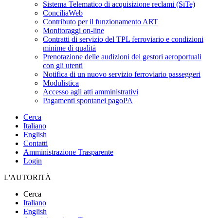
Sistema Telematico di acquisizione reclami (SiTe)
ConciliaWeb
Contributo per il funzionamento ART
Monitoraggi on-line
Contratti di servizio del TPL ferroviario e condizioni
minime di qualità
Prenotazione delle audizioni dei gestori aeroportuali
con gli utenti
Notifica di un nuovo servizio ferroviario passeggeri
Modulistica
Accesso agli atti amministrativi
Pagamenti spontanei pagoPA
Cerca
Italiano
English
Contatti
Amministrazione Trasparente
Login
L'AUTORITÀ
Cerca
Italiano
English