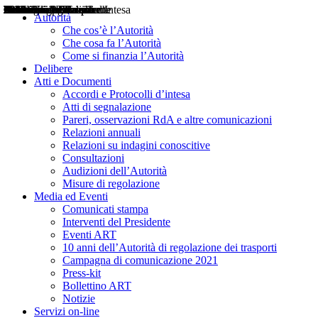
Delibere
Pareri
Consultazioni
Audizioni
Atti di Segnalazione
Accordi e Protocolli d'Intesa
Relazioni annuali
Misure di regolazione
Notizie
Comunicati Stampa
Bollettini ART
Convegni ART
Interviste del Presidente
Articoli in primo piano
Interventi del Presidente
2004
2005
2010
2013
2014
2015
2016
2017
2018
2019
202
2020
2021
2022
2023
2024
2025
2026
Aereo
Marittimo
Terrestre
Autorità
Che cos’è l’Autorità
Che cosa fa l’Autorità
Come si finanzia l’Autorità
Delibere
Atti e Documenti
Accordi e Protocolli d’intesa
Atti di segnalazione
Pareri, osservazioni RdA e altre comunicazioni
Relazioni annuali
Relazioni su indagini conoscitive
Consultazioni
Audizioni dell’Autorità
Misure di regolazione
Media ed Eventi
Comunicati stampa
Interventi del Presidente
Eventi ART
10 anni dell’Autorità di regolazione dei trasporti
Campagna di comunicazione 2021
Press-kit
Bollettino ART
Notizie
Servizi on-line