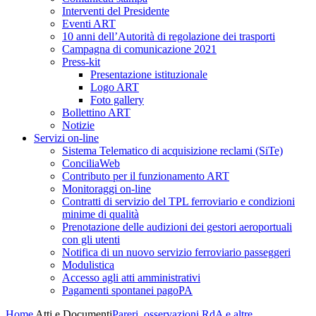
Interventi del Presidente
Eventi ART
10 anni dell’Autorità di regolazione dei trasporti
Campagna di comunicazione 2021
Press-kit
Presentazione istituzionale
Logo ART
Foto gallery
Bollettino ART
Notizie
Servizi on-line
Sistema Telematico di acquisizione reclami (SiTe)
ConciliaWeb
Contributo per il funzionamento ART
Monitoraggi on-line
Contratti di servizio del TPL ferroviario e condizioni
minime di qualità
Prenotazione delle audizioni dei gestori aeroportuali
con gli utenti
Notifica di un nuovo servizio ferroviario passeggeri
Modulistica
Accesso agli atti amministrativi
Pagamenti spontanei pagoPA
Home
Atti e Documenti
Pareri, osservazioni RdA e altre