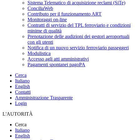
Sistema Telematico di acquisizione reclami (SiTe)
ConciliaWeb
Contributo per il funzionamento ART
Monitoraggi on-line
Contratti di servizio del TPL ferroviario e condizioni
minime di qualità
Prenotazione delle audizioni dei gestori aeroportuali
con gli utenti
Notifica di un nuovo servizio ferroviario passeggeri
Modulistica
Accesso agli atti amministrativi
Pagamenti spontanei pagoPA
Cerca
Italiano
English
Contatti
Amministrazione Trasparente
Login
L'AUTORITÀ
Cerca
Italiano
English