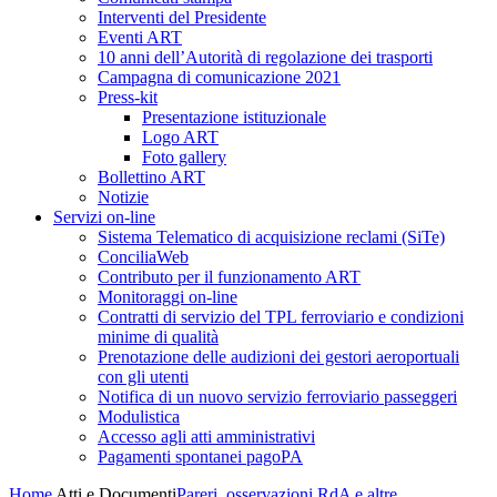
Interventi del Presidente
Eventi ART
10 anni dell’Autorità di regolazione dei trasporti
Campagna di comunicazione 2021
Press-kit
Presentazione istituzionale
Logo ART
Foto gallery
Bollettino ART
Notizie
Servizi on-line
Sistema Telematico di acquisizione reclami (SiTe)
ConciliaWeb
Contributo per il funzionamento ART
Monitoraggi on-line
Contratti di servizio del TPL ferroviario e condizioni
minime di qualità
Prenotazione delle audizioni dei gestori aeroportuali
con gli utenti
Notifica di un nuovo servizio ferroviario passeggeri
Modulistica
Accesso agli atti amministrativi
Pagamenti spontanei pagoPA
Home
Atti e Documenti
Pareri, osservazioni RdA e altre