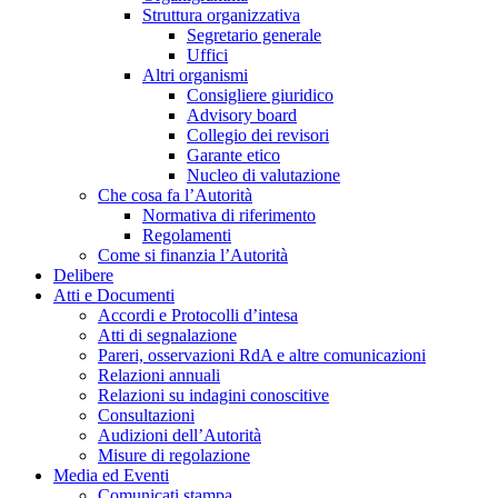
Struttura organizzativa
Segretario generale
Uffici
Altri organismi
Consigliere giuridico
Advisory board
Collegio dei revisori
Garante etico
Nucleo di valutazione
Che cosa fa l’Autorità
Normativa di riferimento
Regolamenti
Come si finanzia l’Autorità
Delibere
Atti e Documenti
Accordi e Protocolli d’intesa
Atti di segnalazione
Pareri, osservazioni RdA e altre comunicazioni
Relazioni annuali
Relazioni su indagini conoscitive
Consultazioni
Audizioni dell’Autorità
Misure di regolazione
Media ed Eventi
Comunicati stampa