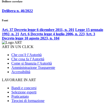
Delibere correlate
Delibera n. 46/2022
Fonti
Art. 37 Decreto legge 6 dicembre 2011, n. 201
Legge 15 gennaio
1992, n. 21
Art. 6 Decreto legge 4 luglio 2006, n. 223
Art. 3
Decreto legge 10 agosto 2023, n. 104
ART IN UN CLICK
Che cos’è l’Autorità
Che cosa fa l’Autorità
Come si finanzia l’Autorità
Amministrazione Trasparente
Accessibilità
LAVORARE IN ART
Bandi e concorsi
Selezione esperti
Praticantato
Tirocini di formazione