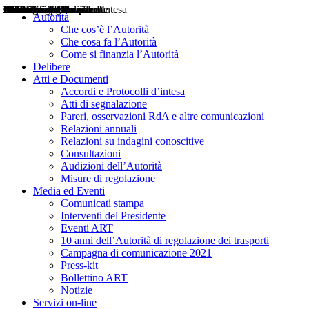
Delibere
Pareri
Consultazioni
Audizioni
Atti di Segnalazione
Accordi e Protocolli d'Intesa
Relazioni annuali
Misure di regolazione
Notizie
Comunicati Stampa
Bollettini ART
Convegni ART
Interviste del Presidente
Articoli in primo piano
Interventi del Presidente
2004
2005
2010
2013
2014
2015
2016
2017
2018
2019
202
2020
2021
2022
2023
2024
2025
2026
Aereo
Marittimo
Terrestre
Autorità
Che cos’è l’Autorità
Che cosa fa l’Autorità
Come si finanzia l’Autorità
Delibere
Atti e Documenti
Accordi e Protocolli d’intesa
Atti di segnalazione
Pareri, osservazioni RdA e altre comunicazioni
Relazioni annuali
Relazioni su indagini conoscitive
Consultazioni
Audizioni dell’Autorità
Misure di regolazione
Media ed Eventi
Comunicati stampa
Interventi del Presidente
Eventi ART
10 anni dell’Autorità di regolazione dei trasporti
Campagna di comunicazione 2021
Press-kit
Bollettino ART
Notizie
Servizi on-line