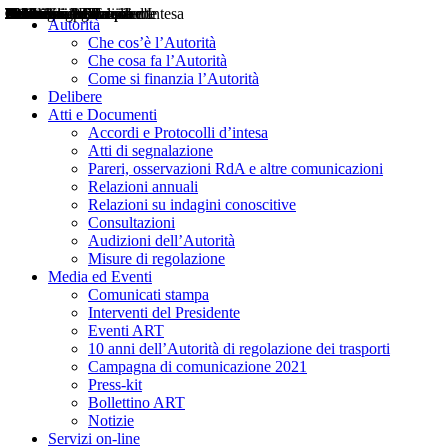
Delibere
Pareri
Consultazioni
Audizioni
Atti di Segnalazione
Accordi e Protocolli d'Intesa
Relazioni annuali
Misure di regolazione
Notizie
Comunicati Stampa
Bollettini ART
Convegni ART
Interviste del Presidente
Articoli in primo piano
Interventi del Presidente
2004
2005
2010
2013
2014
2015
2016
2017
2018
2019
202
2020
2021
2022
2023
2024
2025
2026
Aereo
Marittimo
Terrestre
Autorità
Che cos’è l’Autorità
Che cosa fa l’Autorità
Come si finanzia l’Autorità
Delibere
Atti e Documenti
Accordi e Protocolli d’intesa
Atti di segnalazione
Pareri, osservazioni RdA e altre comunicazioni
Relazioni annuali
Relazioni su indagini conoscitive
Consultazioni
Audizioni dell’Autorità
Misure di regolazione
Media ed Eventi
Comunicati stampa
Interventi del Presidente
Eventi ART
10 anni dell’Autorità di regolazione dei trasporti
Campagna di comunicazione 2021
Press-kit
Bollettino ART
Notizie
Servizi on-line