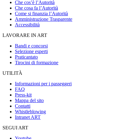
Che cos’è l’Autorità
Che cosa fa l’Autorità
Come si finanzia l’Autorità
Amministrazione Trasparente
Accessibilità
LAVORARE IN ART
Bandi e concorsi
Selezione esperti
Praticantato
Tirocini di formazione
UTILITÀ
Informazioni per i passeggeri
FAQ
Press-kit
Mappa del sito
Contatti
Whistleblowing
Intranet ART
SEGUI ART
Youtube