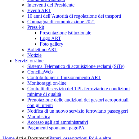
Interventi del Presidente
Eventi ART
10 anni dell’Autorità di regolazione dei trasporti
Campagna di comunicazione 2021
Press-kit
Presentazione istituzionale
Logo ART
Foto gallery
Bollettino ART
Notizie
Servizi on-line
Sistema Telematico di acquisizione reclami (SiTe)
ConciliaWeb
Contributo per il funzionamento ART
Monitoraggi on-line
Contratti di servizio del TPL ferroviario e condizioni
minime di qualità
Prenotazione delle audizioni dei gestori aeroportuali
con gli utenti
Notifica di un nuovo servizio ferroviario passeggeri
Modulistica
Accesso agli atti amministrativi
Pagamenti spontanei pagoPA
Home
Atti e Documenti
Pareri, osservazioni RdA e altre