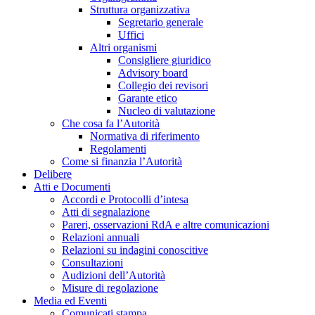
Struttura organizzativa
Segretario generale
Uffici
Altri organismi
Consigliere giuridico
Advisory board
Collegio dei revisori
Garante etico
Nucleo di valutazione
Che cosa fa l’Autorità
Normativa di riferimento
Regolamenti
Come si finanzia l’Autorità
Delibere
Atti e Documenti
Accordi e Protocolli d’intesa
Atti di segnalazione
Pareri, osservazioni RdA e altre comunicazioni
Relazioni annuali
Relazioni su indagini conoscitive
Consultazioni
Audizioni dell’Autorità
Misure di regolazione
Media ed Eventi
Comunicati stampa