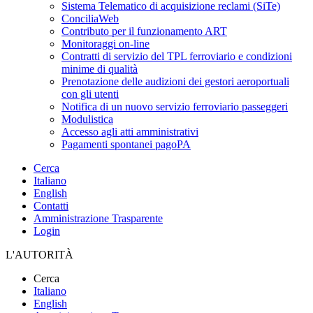
Sistema Telematico di acquisizione reclami (SiTe)
ConciliaWeb
Contributo per il funzionamento ART
Monitoraggi on-line
Contratti di servizio del TPL ferroviario e condizioni
minime di qualità
Prenotazione delle audizioni dei gestori aeroportuali
con gli utenti
Notifica di un nuovo servizio ferroviario passeggeri
Modulistica
Accesso agli atti amministrativi
Pagamenti spontanei pagoPA
Cerca
Italiano
English
Contatti
Amministrazione Trasparente
Login
L'AUTORITÀ
Cerca
Italiano
English