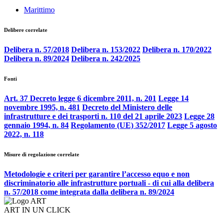
Marittimo
Delibere correlate
Delibera n. 57/2018
Delibera n. 153/2022
Delibera n. 170/2022
Delibera n. 89/2024
Delibera n. 242/2025
Fonti
Art. 37 Decreto legge 6 dicembre 2011, n. 201
Legge 14
novembre 1995, n. 481
Decreto del Ministero delle
infrastrutture e dei trasporti n. 110 del 21 aprile 2023
Legge 28
gennaio 1994, n. 84
Regolamento (UE) 352/2017
Legge 5 agosto
2022, n. 118
Misure di regolazione correlate
Metodologie e criteri per garantire l’accesso equo e non
discriminatorio alle infrastrutture portuali - di cui alla delibera
n. 57/2018 come integrata dalla delibera n. 89/2024
ART IN UN CLICK