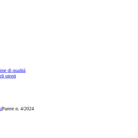
ime di qualità
li utenti
i
Parere n. 4/2024