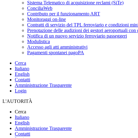
Sistema Telematico di acquisizione reclami (SiTe)
ConciliaWeb
Contributo per il funzionamento ART
Monitoraggi on-line
Contratti di servizio del TPL ferroviario e condizioni min
Prenotazione delle audizioni dei gestori aeroportuali con g
Notifica di un nuovo servizio ferroviario passeggeri
Modulistica
Accesso agli atti amministrativi
Pagamenti spontanei pagoPA
Cerca
Italiano
English
Contatti
Amministrazione Trasparente
Login
L'AUTORITÀ
Cerca
Italiano
English
Amministrazione Trasparente
Contatti