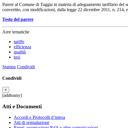
Parere al Comune di Taggia in materia di adeguamento tariffario del serv
convertito, con modificazioni, dalla legge 22 dicembre 2011, n. 214, 
Testo del parere
Aree tematiche
tariffe
efficienza
qualità
taxi
Stampa
Condividi
Condividi
×
[addtoany]
Atti e Documenti
Accordi e Protocolli d’intesa
Atti di segnalazione
Pareri, osservazioni RdA e altre comunicazioni