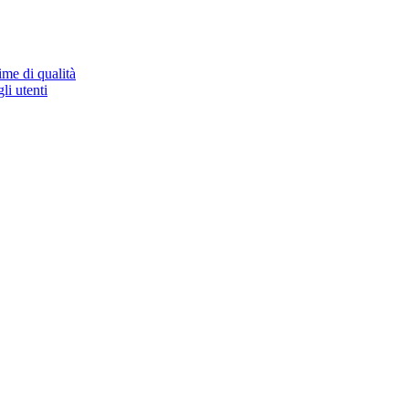
ime di qualità
li utenti