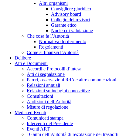
Altri organismi
Consigliere giuridico
Advisory board
Collegio dei revisori
Garante etico
Nucleo di valutazione
Che cosa fa l’Autorità
Normativa di riferimento
Regolamenti
Come si finanzia l’Autorità
Delibere
Atti e Documenti
Accordi e Protocolli d’intesa
Atti di segnalazione
Pareri, osservazioni RdA e altre comunicazioni
Relazioni annuali
Relazioni su indagini conoscitive
Consultazioni
Audizioni dell’Autorità
Misure di regolazione
Media ed Eventi
Comunicati stampa
Interventi del Presidente
Eventi ART
10 anni dell’Autorità di regolazione dei trasporti