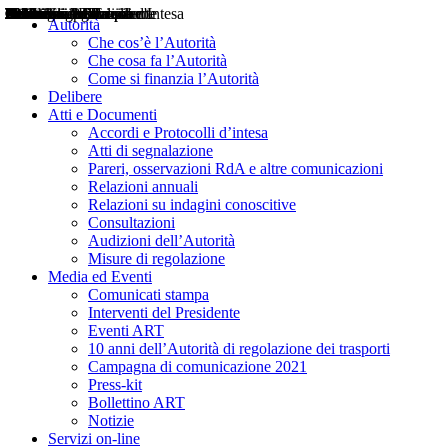
Delibere
Pareri
Consultazioni
Audizioni
Atti di Segnalazione
Accordi e Protocolli d'Intesa
Relazioni annuali
Misure di regolazione
Notizie
Comunicati Stampa
Bollettini ART
Convegni ART
Interviste del Presidente
Articoli in primo piano
Interventi del Presidente
2004
2005
2010
2013
2014
2015
2016
2017
2018
2019
202
2020
2021
2022
2023
2024
2025
2026
Aereo
Marittimo
Terrestre
Autorità
Che cos’è l’Autorità
Che cosa fa l’Autorità
Come si finanzia l’Autorità
Delibere
Atti e Documenti
Accordi e Protocolli d’intesa
Atti di segnalazione
Pareri, osservazioni RdA e altre comunicazioni
Relazioni annuali
Relazioni su indagini conoscitive
Consultazioni
Audizioni dell’Autorità
Misure di regolazione
Media ed Eventi
Comunicati stampa
Interventi del Presidente
Eventi ART
10 anni dell’Autorità di regolazione dei trasporti
Campagna di comunicazione 2021
Press-kit
Bollettino ART
Notizie
Servizi on-line