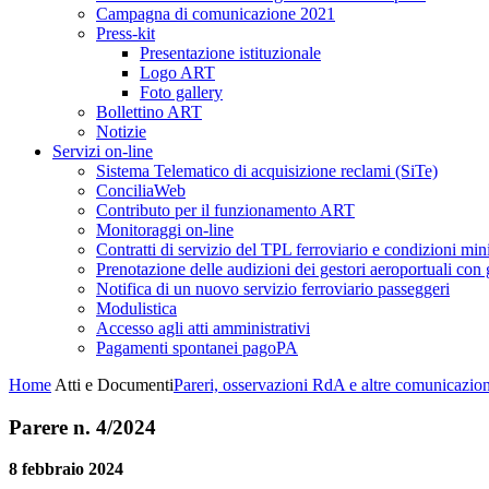
Campagna di comunicazione 2021
Press-kit
Presentazione istituzionale
Logo ART
Foto gallery
Bollettino ART
Notizie
Servizi on-line
Sistema Telematico di acquisizione reclami (SiTe)
ConciliaWeb
Contributo per il funzionamento ART
Monitoraggi on-line
Contratti di servizio del TPL ferroviario e condizioni min
Prenotazione delle audizioni dei gestori aeroportuali con g
Notifica di un nuovo servizio ferroviario passeggeri
Modulistica
Accesso agli atti amministrativi
Pagamenti spontanei pagoPA
Home
Atti e Documenti
Pareri, osservazioni RdA e altre comunicazion
Parere n. 4/2024
8 febbraio 2024