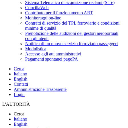
Sistema Telematico di acquisizione reclami (SiTe)
ConciliaWeb
Contributo per il funzionamento ART
Monitoraggi on-line
Contratti di servizio del TPL ferroviario e condizioni
minime di qualità
Prenotazione delle audizioni dei gestori aeroportuali
con gli utenti
Notifica di un nuovo servizio ferroviario passeggeri
Modulistica
Accesso agli atti amministrativi
Pagamenti spontanei pagoPA
Cerca
Italiano
English
Contatti
Amministrazione Trasparente
Login
L'AUTORITÀ
Cerca
Italiano
English