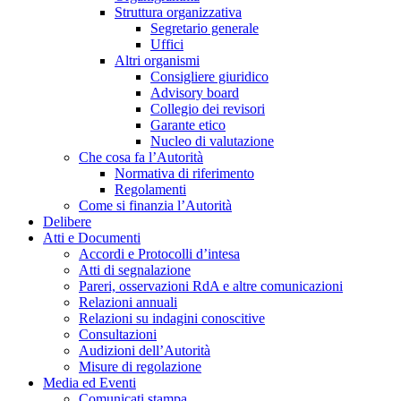
Struttura organizzativa
Segretario generale
Uffici
Altri organismi
Consigliere giuridico
Advisory board
Collegio dei revisori
Garante etico
Nucleo di valutazione
Che cosa fa l’Autorità
Normativa di riferimento
Regolamenti
Come si finanzia l’Autorità
Delibere
Atti e Documenti
Accordi e Protocolli d’intesa
Atti di segnalazione
Pareri, osservazioni RdA e altre comunicazioni
Relazioni annuali
Relazioni su indagini conoscitive
Consultazioni
Audizioni dell’Autorità
Misure di regolazione
Media ed Eventi
Comunicati stampa