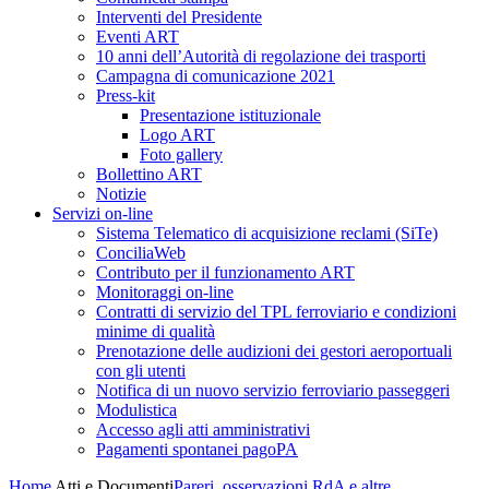
Interventi del Presidente
Eventi ART
10 anni dell’Autorità di regolazione dei trasporti
Campagna di comunicazione 2021
Press-kit
Presentazione istituzionale
Logo ART
Foto gallery
Bollettino ART
Notizie
Servizi on-line
Sistema Telematico di acquisizione reclami (SiTe)
ConciliaWeb
Contributo per il funzionamento ART
Monitoraggi on-line
Contratti di servizio del TPL ferroviario e condizioni
minime di qualità
Prenotazione delle audizioni dei gestori aeroportuali
con gli utenti
Notifica di un nuovo servizio ferroviario passeggeri
Modulistica
Accesso agli atti amministrativi
Pagamenti spontanei pagoPA
Home
Atti e Documenti
Pareri, osservazioni RdA e altre