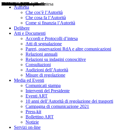
Delibere
Pareri
Consultazioni
Audizioni
Atti di Segnalazione
Accordi e Protocolli d'Intesa
Relazioni annuali
Misure di regolazione
Notizie
Comunicati Stampa
Bollettini ART
Convegni ART
Interviste del Presidente
Articoli in primo piano
Interventi del Presidente
2004
2005
2010
2013
2014
2015
2016
2017
2018
2019
202
2020
2021
2022
2023
2024
2025
2026
Aereo
Marittimo
Terrestre
Autorità
Che cos’è l’Autorità
Che cosa fa l’Autorità
Come si finanzia l’Autorità
Delibere
Atti e Documenti
Accordi e Protocolli d’intesa
Atti di segnalazione
Pareri, osservazioni RdA e altre comunicazioni
Relazioni annuali
Relazioni su indagini conoscitive
Consultazioni
Audizioni dell’Autorità
Misure di regolazione
Media ed Eventi
Comunicati stampa
Interventi del Presidente
Eventi ART
10 anni dell’Autorità di regolazione dei trasporti
Campagna di comunicazione 2021
Press-kit
Bollettino ART
Notizie
Servizi on-line