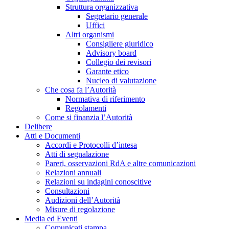
Struttura organizzativa
Segretario generale
Uffici
Altri organismi
Consigliere giuridico
Advisory board
Collegio dei revisori
Garante etico
Nucleo di valutazione
Che cosa fa l’Autorità
Normativa di riferimento
Regolamenti
Come si finanzia l’Autorità
Delibere
Atti e Documenti
Accordi e Protocolli d’intesa
Atti di segnalazione
Pareri, osservazioni RdA e altre comunicazioni
Relazioni annuali
Relazioni su indagini conoscitive
Consultazioni
Audizioni dell’Autorità
Misure di regolazione
Media ed Eventi
Comunicati stampa