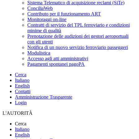
Sistema Telematico di acquisizione reclami (SiTe)
ConciliaWeb
Contributo per il funzionamento ART
Monitoraggi on-line
Contratti di servizio del TPL ferroviario e condizioni
minime di qualità
Prenotazione delle audizioni dei gestori aeroportuali
con gli utenti
Notifica di un nuovo servizio ferroviario passeggeri
Modulistica
Accesso agli atti amministrativi
Pagamenti spontanei pagoPA
Cerca
Italiano
English
Contatti
Amministrazione Trasparente
Login
L'AUTORITÀ
Cerca
Italiano
English