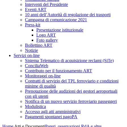
Interventi del Presidente
Eventi ART
10 anni dell’Autorità di regolazione dei trasporti
Campagna di comunicazione 2021
Press-kit
Presentazione istituzionale
Logo ART
Foto gallery
Bollettino ART
Notizie
Servizi on-line
Sistema Telematico di acquisizione reclami (SiTe)
ConciliaWeb
Contributo per il funzionamento ART
Monitoraggi on-line
Contratti di servizio del TPL ferroviario e condizioni
minime di qualità
Prenotazione delle audizioni dei gestori aeroportuali
con gli utenti
Notifica di un nuovo servizio ferroviario passeggeri
Modulistica
Accesso agli atti amministrativi
Pagamenti spontanei pagoPA
Home
Atti e Documenti
Pareri, osservazioni RdA e altre