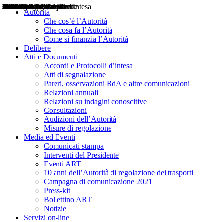
Delibere
Pareri
Consultazioni
Audizioni
Atti di Segnalazione
Accordi e Protocolli d'Intesa
Relazioni annuali
Misure di regolazione
Notizie
Comunicati Stampa
Bollettini ART
Convegni ART
Interviste del Presidente
Articoli in primo piano
Interventi del Presidente
2004
2005
2010
2013
2014
2015
2016
2017
2018
2019
202
2020
2021
2022
2023
2024
2025
2026
Aereo
Marittimo
Terrestre
Autorità
Che cos’è l’Autorità
Che cosa fa l’Autorità
Come si finanzia l’Autorità
Delibere
Atti e Documenti
Accordi e Protocolli d’intesa
Atti di segnalazione
Pareri, osservazioni RdA e altre comunicazioni
Relazioni annuali
Relazioni su indagini conoscitive
Consultazioni
Audizioni dell’Autorità
Misure di regolazione
Media ed Eventi
Comunicati stampa
Interventi del Presidente
Eventi ART
10 anni dell’Autorità di regolazione dei trasporti
Campagna di comunicazione 2021
Press-kit
Bollettino ART
Notizie
Servizi on-line