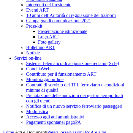
Interventi del Presidente
Eventi ART
10 anni dell’Autorità di regolazione dei trasporti
Campagna di comunicazione 2021
Press-kit
Presentazione istituzionale
Logo ART
Foto gallery
Bollettino ART
Notizie
Servizi on-line
Sistema Telematico di acquisizione reclami (SiTe)
ConciliaWeb
Contributo per il funzionamento ART
Monitoraggi on-line
Contratti di servizio del TPL ferroviario e condizioni
minime di qualità
Prenotazione delle audizioni dei gestori aeroportuali
con gli utenti
Notifica di un nuovo servizio ferroviario passeggeri
Modulistica
Accesso agli atti amministrativi
Pagamenti spontanei pagoPA
Home
Atti e Documenti
Pareri, osservazioni RdA e altre