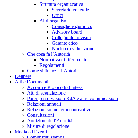
Struttura organizzativa
Segretario generale
Uffici
Altri organismi
Consigliere giuridico
Advisory board
Collegio dei revisori
Garante etico
Nucleo di valutazione
Che cosa fa l’Autorità
Normativa di riferimento
Regolamenti
Come si finanzia l’Autorità
Delibere
Atti e Documenti
Accordi e Protocolli d’intesa
Atti di segnalazione
Pareri, osservazioni RdA e altre comunicazioni
Relazioni annuali
Relazioni su indagini conoscitive
Consultazioni
Audizioni dell’Autorità
Misure di regolazione
Media ed Eventi
Comunicati stampa