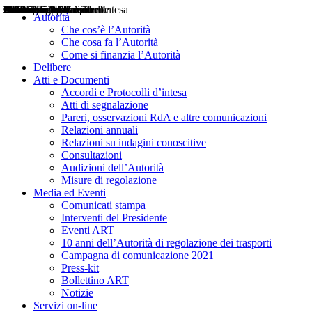
Delibere
Pareri
Consultazioni
Audizioni
Atti di Segnalazione
Accordi e Protocolli d'Intesa
Relazioni annuali
Misure di regolazione
Notizie
Comunicati Stampa
Bollettini ART
Convegni ART
Interviste del Presidente
Articoli in primo piano
Interventi del Presidente
2004
2005
2010
2013
2014
2015
2016
2017
2018
2019
202
2020
2021
2022
2023
2024
2025
2026
Aereo
Marittimo
Terrestre
Autorità
Che cos’è l’Autorità
Che cosa fa l’Autorità
Come si finanzia l’Autorità
Delibere
Atti e Documenti
Accordi e Protocolli d’intesa
Atti di segnalazione
Pareri, osservazioni RdA e altre comunicazioni
Relazioni annuali
Relazioni su indagini conoscitive
Consultazioni
Audizioni dell’Autorità
Misure di regolazione
Media ed Eventi
Comunicati stampa
Interventi del Presidente
Eventi ART
10 anni dell’Autorità di regolazione dei trasporti
Campagna di comunicazione 2021
Press-kit
Bollettino ART
Notizie
Servizi on-line