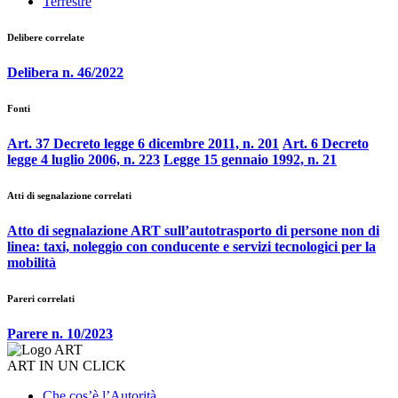
Terrestre
Delibere correlate
Delibera n. 46/2022
Fonti
Art. 37 Decreto legge 6 dicembre 2011, n. 201
Art. 6 Decreto
legge 4 luglio 2006, n. 223
Legge 15 gennaio 1992, n. 21
Atti di segnalazione correlati
Atto di segnalazione ART sull’autotrasporto di persone non di
linea: taxi, noleggio con conducente e servizi tecnologici per la
mobilità
Pareri correlati
Parere n. 10/2023
ART IN UN CLICK
Che cos’è l’Autorità