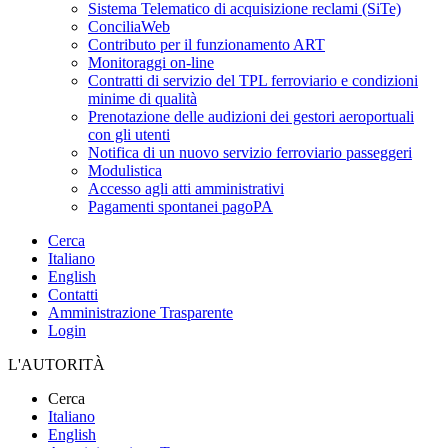
Sistema Telematico di acquisizione reclami (SiTe)
ConciliaWeb
Contributo per il funzionamento ART
Monitoraggi on-line
Contratti di servizio del TPL ferroviario e condizioni
minime di qualità
Prenotazione delle audizioni dei gestori aeroportuali
con gli utenti
Notifica di un nuovo servizio ferroviario passeggeri
Modulistica
Accesso agli atti amministrativi
Pagamenti spontanei pagoPA
Cerca
Italiano
English
Contatti
Amministrazione Trasparente
Login
L'AUTORITÀ
Cerca
Italiano
English