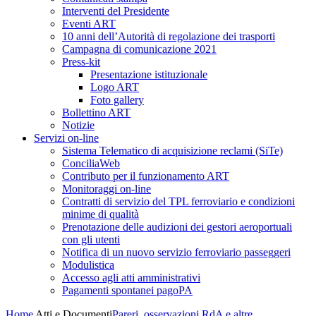
Interventi del Presidente
Eventi ART
10 anni dell’Autorità di regolazione dei trasporti
Campagna di comunicazione 2021
Press-kit
Presentazione istituzionale
Logo ART
Foto gallery
Bollettino ART
Notizie
Servizi on-line
Sistema Telematico di acquisizione reclami (SiTe)
ConciliaWeb
Contributo per il funzionamento ART
Monitoraggi on-line
Contratti di servizio del TPL ferroviario e condizioni
minime di qualità
Prenotazione delle audizioni dei gestori aeroportuali
con gli utenti
Notifica di un nuovo servizio ferroviario passeggeri
Modulistica
Accesso agli atti amministrativi
Pagamenti spontanei pagoPA
Home
Atti e Documenti
Pareri, osservazioni RdA e altre