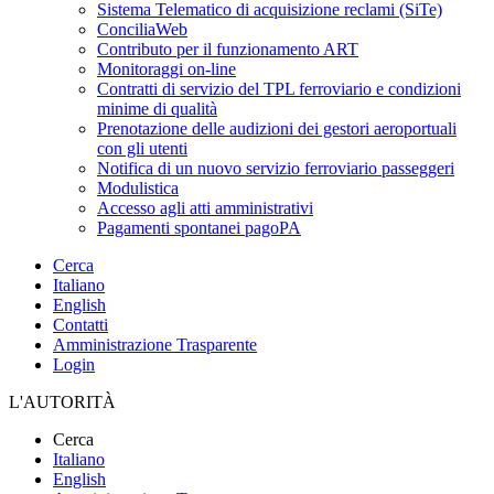
Sistema Telematico di acquisizione reclami (SiTe)
ConciliaWeb
Contributo per il funzionamento ART
Monitoraggi on-line
Contratti di servizio del TPL ferroviario e condizioni
minime di qualità
Prenotazione delle audizioni dei gestori aeroportuali
con gli utenti
Notifica di un nuovo servizio ferroviario passeggeri
Modulistica
Accesso agli atti amministrativi
Pagamenti spontanei pagoPA
Cerca
Italiano
English
Contatti
Amministrazione Trasparente
Login
L'AUTORITÀ
Cerca
Italiano
English