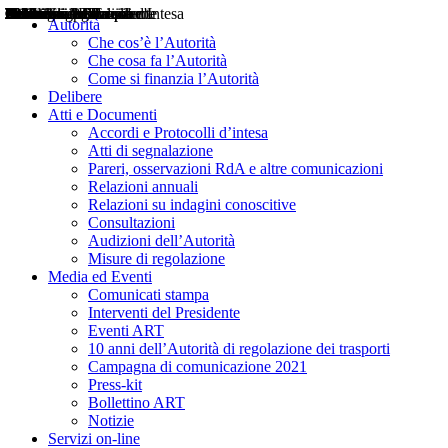
Delibere
Pareri
Consultazioni
Audizioni
Atti di Segnalazione
Accordi e Protocolli d'Intesa
Relazioni annuali
Misure di regolazione
Notizie
Comunicati Stampa
Bollettini ART
Convegni ART
Interviste del Presidente
Articoli in primo piano
Interventi del Presidente
2004
2005
2010
2013
2014
2015
2016
2017
2018
2019
202
2020
2021
2022
2023
2024
2025
2026
Aereo
Marittimo
Terrestre
Autorità
Che cos’è l’Autorità
Che cosa fa l’Autorità
Come si finanzia l’Autorità
Delibere
Atti e Documenti
Accordi e Protocolli d’intesa
Atti di segnalazione
Pareri, osservazioni RdA e altre comunicazioni
Relazioni annuali
Relazioni su indagini conoscitive
Consultazioni
Audizioni dell’Autorità
Misure di regolazione
Media ed Eventi
Comunicati stampa
Interventi del Presidente
Eventi ART
10 anni dell’Autorità di regolazione dei trasporti
Campagna di comunicazione 2021
Press-kit
Bollettino ART
Notizie
Servizi on-line