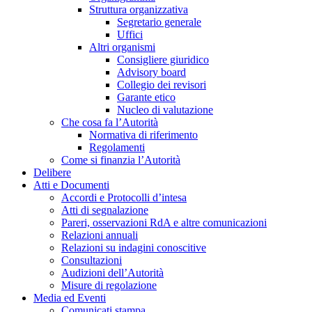
Struttura organizzativa
Segretario generale
Uffici
Altri organismi
Consigliere giuridico
Advisory board
Collegio dei revisori
Garante etico
Nucleo di valutazione
Che cosa fa l’Autorità
Normativa di riferimento
Regolamenti
Come si finanzia l’Autorità
Delibere
Atti e Documenti
Accordi e Protocolli d’intesa
Atti di segnalazione
Pareri, osservazioni RdA e altre comunicazioni
Relazioni annuali
Relazioni su indagini conoscitive
Consultazioni
Audizioni dell’Autorità
Misure di regolazione
Media ed Eventi
Comunicati stampa