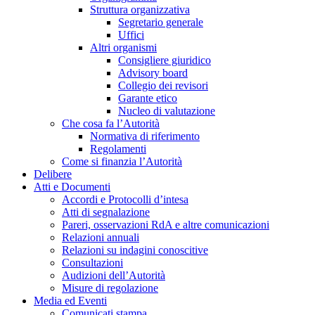
Struttura organizzativa
Segretario generale
Uffici
Altri organismi
Consigliere giuridico
Advisory board
Collegio dei revisori
Garante etico
Nucleo di valutazione
Che cosa fa l’Autorità
Normativa di riferimento
Regolamenti
Come si finanzia l’Autorità
Delibere
Atti e Documenti
Accordi e Protocolli d’intesa
Atti di segnalazione
Pareri, osservazioni RdA e altre comunicazioni
Relazioni annuali
Relazioni su indagini conoscitive
Consultazioni
Audizioni dell’Autorità
Misure di regolazione
Media ed Eventi
Comunicati stampa