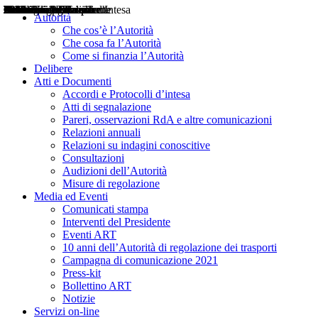
Delibere
Pareri
Consultazioni
Audizioni
Atti di Segnalazione
Accordi e Protocolli d'Intesa
Relazioni annuali
Misure di regolazione
Notizie
Comunicati Stampa
Bollettini ART
Convegni ART
Interviste del Presidente
Articoli in primo piano
Interventi del Presidente
2004
2005
2010
2013
2014
2015
2016
2017
2018
2019
202
2020
2021
2022
2023
2024
2025
2026
Aereo
Marittimo
Terrestre
Autorità
Che cos’è l’Autorità
Che cosa fa l’Autorità
Come si finanzia l’Autorità
Delibere
Atti e Documenti
Accordi e Protocolli d’intesa
Atti di segnalazione
Pareri, osservazioni RdA e altre comunicazioni
Relazioni annuali
Relazioni su indagini conoscitive
Consultazioni
Audizioni dell’Autorità
Misure di regolazione
Media ed Eventi
Comunicati stampa
Interventi del Presidente
Eventi ART
10 anni dell’Autorità di regolazione dei trasporti
Campagna di comunicazione 2021
Press-kit
Bollettino ART
Notizie
Servizi on-line