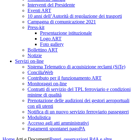
Interventi del Presidente
Eventi ART
10 anni dell’Autorità di regolazione dei trasporti
Campagna di comunicazione 2021
Press-kit
Presentazione istituzionale
Logo ART
Foto gallery
Bollettino ART
Notizie
Servizi on-line
Sistema Telematico di acquisizione reclami (SiTe)
ConciliaWeb
Contributo per il funzionamento ART
Monitoraggi on-line
Contratti di servizio del TPL ferroviario e condizioni
minime di qualità
Prenotazione delle audizioni dei gestori aeroportuali
con gli utenti
Notifica di un nuovo servizio ferroviario passeggeri
Modulistica
Accesso agli atti amministrativi
Pagamenti spontanei pagoPA
Home
Atti e Documenti
Pareri, osservazioni RdA e altre