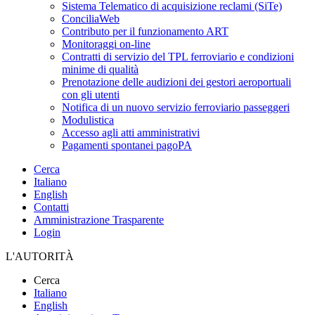
Sistema Telematico di acquisizione reclami (SiTe)
ConciliaWeb
Contributo per il funzionamento ART
Monitoraggi on-line
Contratti di servizio del TPL ferroviario e condizioni
minime di qualità
Prenotazione delle audizioni dei gestori aeroportuali
con gli utenti
Notifica di un nuovo servizio ferroviario passeggeri
Modulistica
Accesso agli atti amministrativi
Pagamenti spontanei pagoPA
Cerca
Italiano
English
Contatti
Amministrazione Trasparente
Login
L'AUTORITÀ
Cerca
Italiano
English