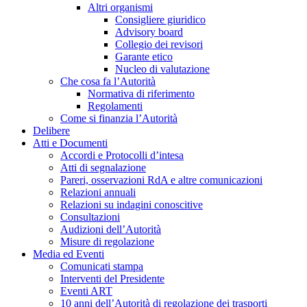
Altri organismi
Consigliere giuridico
Advisory board
Collegio dei revisori
Garante etico
Nucleo di valutazione
Che cosa fa l’Autorità
Normativa di riferimento
Regolamenti
Come si finanzia l’Autorità
Delibere
Atti e Documenti
Accordi e Protocolli d’intesa
Atti di segnalazione
Pareri, osservazioni RdA e altre comunicazioni
Relazioni annuali
Relazioni su indagini conoscitive
Consultazioni
Audizioni dell’Autorità
Misure di regolazione
Media ed Eventi
Comunicati stampa
Interventi del Presidente
Eventi ART
10 anni dell’Autorità di regolazione dei trasporti