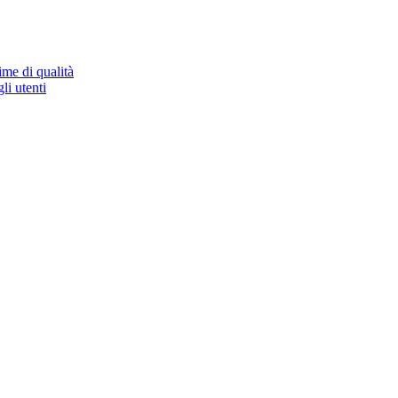
ime di qualità
li utenti