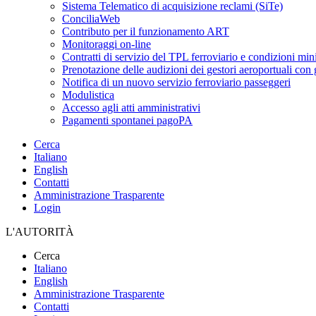
Sistema Telematico di acquisizione reclami (SiTe)
ConciliaWeb
Contributo per il funzionamento ART
Monitoraggi on-line
Contratti di servizio del TPL ferroviario e condizioni min
Prenotazione delle audizioni dei gestori aeroportuali con g
Notifica di un nuovo servizio ferroviario passeggeri
Modulistica
Accesso agli atti amministrativi
Pagamenti spontanei pagoPA
Cerca
Italiano
English
Contatti
Amministrazione Trasparente
Login
L'AUTORITÀ
Cerca
Italiano
English
Amministrazione Trasparente
Contatti