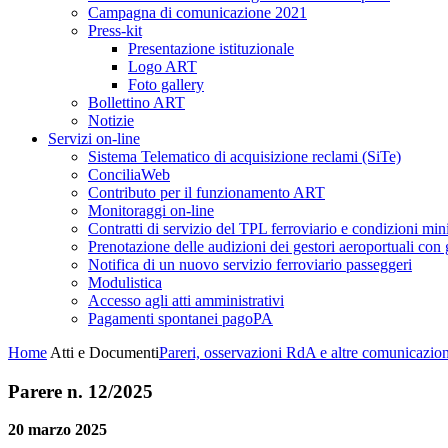
Campagna di comunicazione 2021
Press-kit
Presentazione istituzionale
Logo ART
Foto gallery
Bollettino ART
Notizie
Servizi on-line
Sistema Telematico di acquisizione reclami (SiTe)
ConciliaWeb
Contributo per il funzionamento ART
Monitoraggi on-line
Contratti di servizio del TPL ferroviario e condizioni min
Prenotazione delle audizioni dei gestori aeroportuali con g
Notifica di un nuovo servizio ferroviario passeggeri
Modulistica
Accesso agli atti amministrativi
Pagamenti spontanei pagoPA
Home
Atti e Documenti
Pareri, osservazioni RdA e altre comunicazion
Parere n. 12/2025
20 marzo 2025