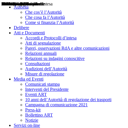
Delibere
Pareri
Consultazioni
Audizioni
Atti di Segnalazione
Accordi e Protocolli d'Intesa
Relazioni annuali
Misure di regolazione
Notizie
Comunicati Stampa
Bollettini ART
Convegni ART
Interviste del Presidente
Articoli in primo piano
Interventi del Presidente
2004
2005
2010
2013
2014
2015
2016
2017
2018
2019
202
2020
2021
2022
2023
2024
2025
2026
Aereo
Marittimo
Terrestre
Autorità
Che cos’è l’Autorità
Che cosa fa l’Autorità
Come si finanzia l’Autorità
Delibere
Atti e Documenti
Accordi e Protocolli d’intesa
Atti di segnalazione
Pareri, osservazioni RdA e altre comunicazioni
Relazioni annuali
Relazioni su indagini conoscitive
Consultazioni
Audizioni dell’Autorità
Misure di regolazione
Media ed Eventi
Comunicati stampa
Interventi del Presidente
Eventi ART
10 anni dell’Autorità di regolazione dei trasporti
Campagna di comunicazione 2021
Press-kit
Bollettino ART
Notizie
Servizi on-line