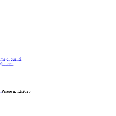
ime di qualità
li utenti
i
Parere n. 12/2025