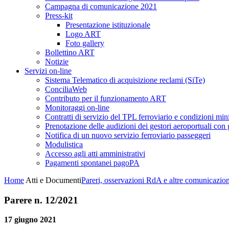
Campagna di comunicazione 2021
Press-kit
Presentazione istituzionale
Logo ART
Foto gallery
Bollettino ART
Notizie
Servizi on-line
Sistema Telematico di acquisizione reclami (SiTe)
ConciliaWeb
Contributo per il funzionamento ART
Monitoraggi on-line
Contratti di servizio del TPL ferroviario e condizioni min
Prenotazione delle audizioni dei gestori aeroportuali con g
Notifica di un nuovo servizio ferroviario passeggeri
Modulistica
Accesso agli atti amministrativi
Pagamenti spontanei pagoPA
Home
Atti e Documenti
Pareri, osservazioni RdA e altre comunicazion
Parere n. 12/2021
17 giugno 2021