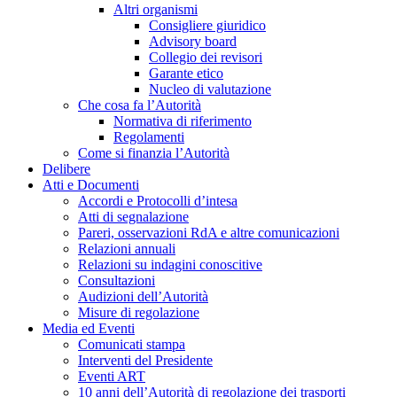
Altri organismi
Consigliere giuridico
Advisory board
Collegio dei revisori
Garante etico
Nucleo di valutazione
Che cosa fa l’Autorità
Normativa di riferimento
Regolamenti
Come si finanzia l’Autorità
Delibere
Atti e Documenti
Accordi e Protocolli d’intesa
Atti di segnalazione
Pareri, osservazioni RdA e altre comunicazioni
Relazioni annuali
Relazioni su indagini conoscitive
Consultazioni
Audizioni dell’Autorità
Misure di regolazione
Media ed Eventi
Comunicati stampa
Interventi del Presidente
Eventi ART
10 anni dell’Autorità di regolazione dei trasporti