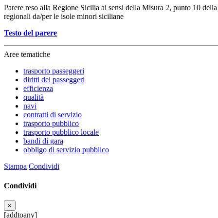
Parere reso alla Regione Sicilia ai sensi della Misura 2, punto 10 della
regionali da/per le isole minori siciliane
Testo del parere
Aree tematiche
trasporto passeggeri
diritti dei passeggeri
efficienza
qualità
navi
contratti di servizio
trasporto pubblico
trasporto pubblico locale
bandi di gara
obbligo di servizio pubblico
Stampa
Condividi
Condividi
×
[addtoany]