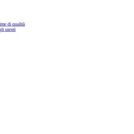
ime di qualità
li utenti