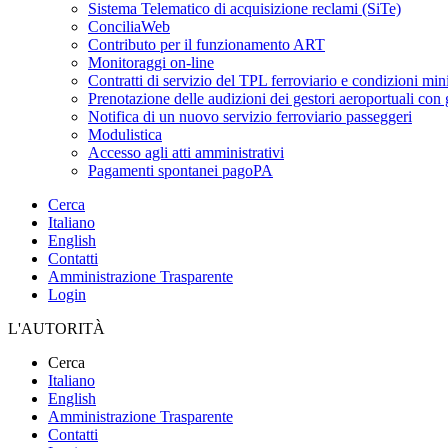
Sistema Telematico di acquisizione reclami (SiTe)
ConciliaWeb
Contributo per il funzionamento ART
Monitoraggi on-line
Contratti di servizio del TPL ferroviario e condizioni min
Prenotazione delle audizioni dei gestori aeroportuali con g
Notifica di un nuovo servizio ferroviario passeggeri
Modulistica
Accesso agli atti amministrativi
Pagamenti spontanei pagoPA
Cerca
Italiano
English
Contatti
Amministrazione Trasparente
Login
L'AUTORITÀ
Cerca
Italiano
English
Amministrazione Trasparente
Contatti