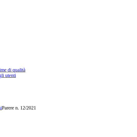
ime di qualità
li utenti
i
Parere n. 12/2021