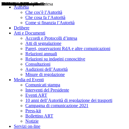
Delibere
Pareri
Consultazioni
Audizioni
Atti di Segnalazione
Accordi e Protocolli d'Intesa
Relazioni annuali
Misure di regolazione
Notizie
Comunicati Stampa
Bollettini ART
Convegni ART
Interviste del Presidente
Articoli in primo piano
Interventi del Presidente
2004
2005
2010
2013
2014
2015
2016
2017
2018
2019
202
2020
2021
2022
2023
2024
2025
2026
Aereo
Marittimo
Terrestre
Autorità
Che cos’è l’Autorità
Che cosa fa l’Autorità
Come si finanzia l’Autorità
Delibere
Atti e Documenti
Accordi e Protocolli d’intesa
Atti di segnalazione
Pareri, osservazioni RdA e altre comunicazioni
Relazioni annuali
Relazioni su indagini conoscitive
Consultazioni
Audizioni dell’Autorità
Misure di regolazione
Media ed Eventi
Comunicati stampa
Interventi del Presidente
Eventi ART
10 anni dell’Autorità di regolazione dei trasporti
Campagna di comunicazione 2021
Press-kit
Bollettino ART
Notizie
Servizi on-line