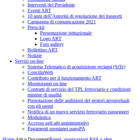
Interventi del Presidente
Eventi ART
10 anni dell’Autorità di regolazione dei trasporti
Campagna di comunicazione 2021
Press-kit
Presentazione istituzionale
Logo ART
Foto gallery
Bollettino ART
Notizie
Servizi on-line
Sistema Telematico di acquisizione reclami (SiTe)
ConciliaWeb
Contributo per il funzionamento ART
Monitoraggi on-line
Contratti di servizio del TPL ferroviario e condizioni
minime di qualità
Prenotazione delle audizioni dei gestori aeroportuali
con gli utenti
Notifica di un nuovo servizio ferroviario passeggeri
Modulistica
Accesso agli atti amministrativi
Pagamenti spontanei pagoPA
Home
Atti e Documenti
Pareri, osservazioni RdA e altre