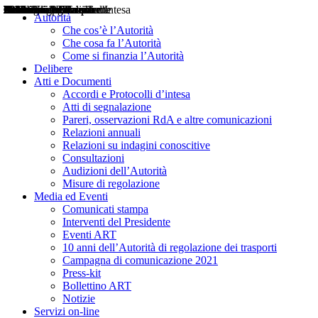
Delibere
Pareri
Consultazioni
Audizioni
Atti di Segnalazione
Accordi e Protocolli d'Intesa
Relazioni annuali
Misure di regolazione
Notizie
Comunicati Stampa
Bollettini ART
Convegni ART
Interviste del Presidente
Articoli in primo piano
Interventi del Presidente
2004
2005
2010
2013
2014
2015
2016
2017
2018
2019
202
2020
2021
2022
2023
2024
2025
2026
Aereo
Marittimo
Terrestre
Autorità
Che cos’è l’Autorità
Che cosa fa l’Autorità
Come si finanzia l’Autorità
Delibere
Atti e Documenti
Accordi e Protocolli d’intesa
Atti di segnalazione
Pareri, osservazioni RdA e altre comunicazioni
Relazioni annuali
Relazioni su indagini conoscitive
Consultazioni
Audizioni dell’Autorità
Misure di regolazione
Media ed Eventi
Comunicati stampa
Interventi del Presidente
Eventi ART
10 anni dell’Autorità di regolazione dei trasporti
Campagna di comunicazione 2021
Press-kit
Bollettino ART
Notizie
Servizi on-line