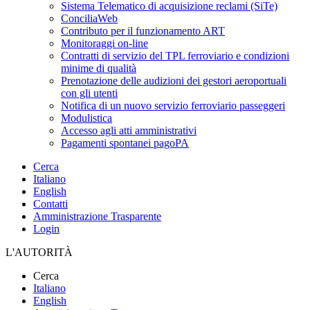
Sistema Telematico di acquisizione reclami (SiTe)
ConciliaWeb
Contributo per il funzionamento ART
Monitoraggi on-line
Contratti di servizio del TPL ferroviario e condizioni
minime di qualità
Prenotazione delle audizioni dei gestori aeroportuali
con gli utenti
Notifica di un nuovo servizio ferroviario passeggeri
Modulistica
Accesso agli atti amministrativi
Pagamenti spontanei pagoPA
Cerca
Italiano
English
Contatti
Amministrazione Trasparente
Login
L'AUTORITÀ
Cerca
Italiano
English