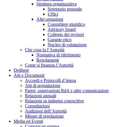
Struttura organizzativa
Segretario generale
Uffici
Altri organismi
Consigliere giuridico
Advisory board
Collegio dei revisori
Garante etico
Nucleo di valutazione
Che cosa fa l’Autorità
Normativa di riferimento
Regolamenti
Come si finanzia l’Autorità
Delibere
Atti e Documenti
Accordi e Protocolli d’intesa
Atti di segnalazione
Pareri, osservazioni RdA e altre comunicazioni
Relazioni annuali
Relazioni su indagini conoscitive
Consultazioni
Audizioni dell’Autorità
Misure di regolazione
Media ed Eventi
Comunicati stampa