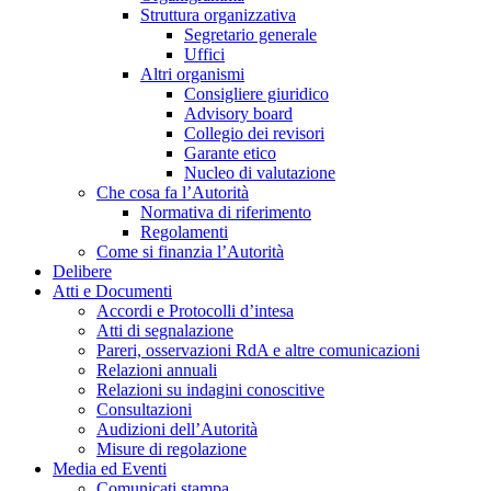
Struttura organizzativa
Segretario generale
Uffici
Altri organismi
Consigliere giuridico
Advisory board
Collegio dei revisori
Garante etico
Nucleo di valutazione
Che cosa fa l’Autorità
Normativa di riferimento
Regolamenti
Come si finanzia l’Autorità
Delibere
Atti e Documenti
Accordi e Protocolli d’intesa
Atti di segnalazione
Pareri, osservazioni RdA e altre comunicazioni
Relazioni annuali
Relazioni su indagini conoscitive
Consultazioni
Audizioni dell’Autorità
Misure di regolazione
Media ed Eventi
Comunicati stampa