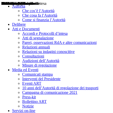
Delibere
Pareri
Consultazioni
Audizioni
Atti di Segnalazione
Accordi e Protocolli d'Intesa
Relazioni annuali
Misure di regolazione
Notizie
Comunicati Stampa
Bollettini ART
Convegni ART
Interviste del Presidente
Articoli in primo piano
Interventi del Presidente
2004
2005
2010
2013
2014
2015
2016
2017
2018
2019
202
2020
2021
2022
2023
2024
2025
2026
Aereo
Marittimo
Terrestre
Autorità
Che cos’è l’Autorità
Che cosa fa l’Autorità
Come si finanzia l’Autorità
Delibere
Atti e Documenti
Accordi e Protocolli d’intesa
Atti di segnalazione
Pareri, osservazioni RdA e altre comunicazioni
Relazioni annuali
Relazioni su indagini conoscitive
Consultazioni
Audizioni dell’Autorità
Misure di regolazione
Media ed Eventi
Comunicati stampa
Interventi del Presidente
Eventi ART
10 anni dell’Autorità di regolazione dei trasporti
Campagna di comunicazione 2021
Press-kit
Bollettino ART
Notizie
Servizi on-line