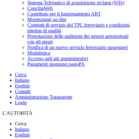
Sistema Telematico di acquisizione reclami (SiTe)
ConciliaWeb
Contributo per il funzionamento ART
Monitoraggi on-line
Contratti di servizio del TPL ferroviario e condizioni
minime di qualità
Prenotazione delle audizioni dei gestori aeroportuali
con gli utenti
Notifica di un nuovo servizio ferroviario passeggeri
Modulistica
Accesso agli atti amministrativi
Pagamenti spontanei pagoPA
Cerca
Italiano
English
Contatti
Amministrazione Trasparente
Login
L'AUTORITÀ
Cerca
Italiano
English