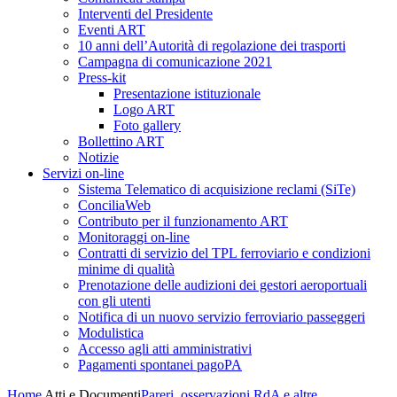
Interventi del Presidente
Eventi ART
10 anni dell’Autorità di regolazione dei trasporti
Campagna di comunicazione 2021
Press-kit
Presentazione istituzionale
Logo ART
Foto gallery
Bollettino ART
Notizie
Servizi on-line
Sistema Telematico di acquisizione reclami (SiTe)
ConciliaWeb
Contributo per il funzionamento ART
Monitoraggi on-line
Contratti di servizio del TPL ferroviario e condizioni
minime di qualità
Prenotazione delle audizioni dei gestori aeroportuali
con gli utenti
Notifica di un nuovo servizio ferroviario passeggeri
Modulistica
Accesso agli atti amministrativi
Pagamenti spontanei pagoPA
Home
Atti e Documenti
Pareri, osservazioni RdA e altre