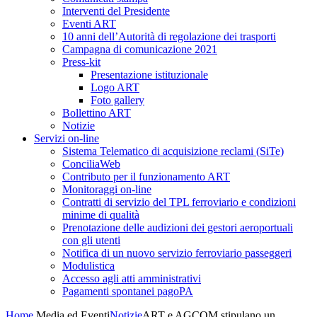
Interventi del Presidente
Eventi ART
10 anni dell’Autorità di regolazione dei trasporti
Campagna di comunicazione 2021
Press-kit
Presentazione istituzionale
Logo ART
Foto gallery
Bollettino ART
Notizie
Servizi on-line
Sistema Telematico di acquisizione reclami (SiTe)
ConciliaWeb
Contributo per il funzionamento ART
Monitoraggi on-line
Contratti di servizio del TPL ferroviario e condizioni
minime di qualità
Prenotazione delle audizioni dei gestori aeroportuali
con gli utenti
Notifica di un nuovo servizio ferroviario passeggeri
Modulistica
Accesso agli atti amministrativi
Pagamenti spontanei pagoPA
Home
Media ed Eventi
Notizie
ART e AGCOM stipulano un