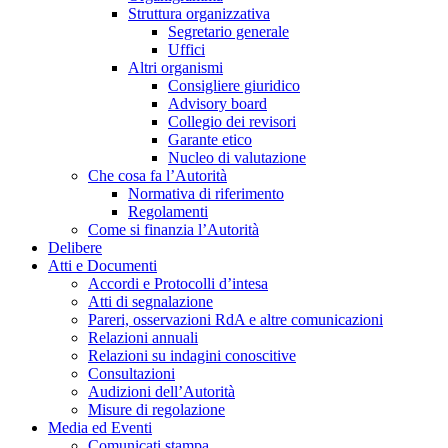
Struttura organizzativa
Segretario generale
Uffici
Altri organismi
Consigliere giuridico
Advisory board
Collegio dei revisori
Garante etico
Nucleo di valutazione
Che cosa fa l’Autorità
Normativa di riferimento
Regolamenti
Come si finanzia l’Autorità
Delibere
Atti e Documenti
Accordi e Protocolli d’intesa
Atti di segnalazione
Pareri, osservazioni RdA e altre comunicazioni
Relazioni annuali
Relazioni su indagini conoscitive
Consultazioni
Audizioni dell’Autorità
Misure di regolazione
Media ed Eventi
Comunicati stampa