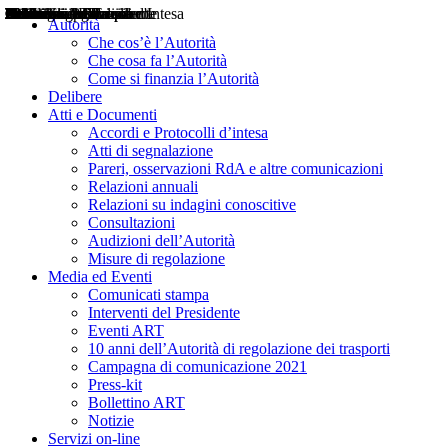
Delibere
Pareri
Consultazioni
Audizioni
Atti di Segnalazione
Accordi e Protocolli d'Intesa
Relazioni annuali
Misure di regolazione
Notizie
Comunicati Stampa
Bollettini ART
Convegni ART
Interviste del Presidente
Articoli in primo piano
Interventi del Presidente
2004
2005
2010
2013
2014
2015
2016
2017
2018
2019
202
2020
2021
2022
2023
2024
2025
2026
Aereo
Marittimo
Terrestre
Autorità
Che cos’è l’Autorità
Che cosa fa l’Autorità
Come si finanzia l’Autorità
Delibere
Atti e Documenti
Accordi e Protocolli d’intesa
Atti di segnalazione
Pareri, osservazioni RdA e altre comunicazioni
Relazioni annuali
Relazioni su indagini conoscitive
Consultazioni
Audizioni dell’Autorità
Misure di regolazione
Media ed Eventi
Comunicati stampa
Interventi del Presidente
Eventi ART
10 anni dell’Autorità di regolazione dei trasporti
Campagna di comunicazione 2021
Press-kit
Bollettino ART
Notizie
Servizi on-line