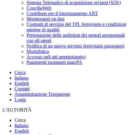
Sistema Telematico di acquisizione reclami (SiTe)
ConciliaWeb
Contributo per il funzionamento ART
Monitoraggi on-line
Contratti di servizio del TPL ferroviario e condizioni
minime di qualità
Prenotazione delle audizioni dei gestori aeroportuali
con gli utenti
Notifica di un nuovo servizio ferroviario passeggeri
Modulistica
Accesso agli atti amministrativi
Pagamenti spontanei pagoPA
Cerca
Italiano
English
Contatti
Amministrazione Trasparente
Login
L'AUTORITÀ
Cerca
Italiano
English