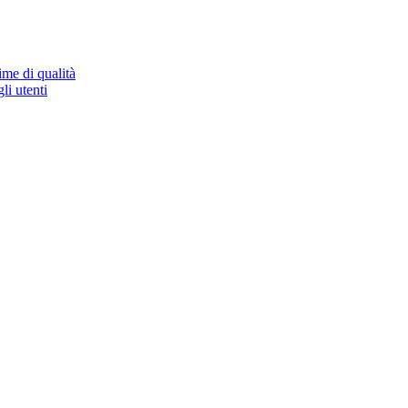
ime di qualità
li utenti