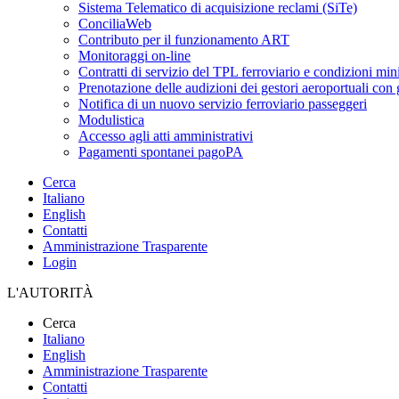
Sistema Telematico di acquisizione reclami (SiTe)
ConciliaWeb
Contributo per il funzionamento ART
Monitoraggi on-line
Contratti di servizio del TPL ferroviario e condizioni min
Prenotazione delle audizioni dei gestori aeroportuali con g
Notifica di un nuovo servizio ferroviario passeggeri
Modulistica
Accesso agli atti amministrativi
Pagamenti spontanei pagoPA
Cerca
Italiano
English
Contatti
Amministrazione Trasparente
Login
L'AUTORITÀ
Cerca
Italiano
English
Amministrazione Trasparente
Contatti