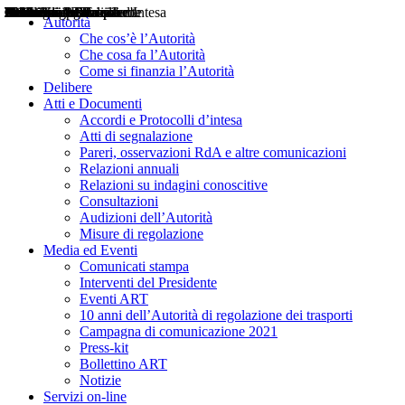
Delibere
Pareri
Consultazioni
Audizioni
Atti di Segnalazione
Accordi e Protocolli d'Intesa
Relazioni annuali
Misure di regolazione
Notizie
Comunicati Stampa
Bollettini ART
Convegni ART
Interviste del Presidente
Articoli in primo piano
Interventi del Presidente
2004
2005
2010
2013
2014
2015
2016
2017
2018
2019
202
2020
2021
2022
2023
2024
2025
2026
Aereo
Marittimo
Terrestre
Autorità
Che cos’è l’Autorità
Che cosa fa l’Autorità
Come si finanzia l’Autorità
Delibere
Atti e Documenti
Accordi e Protocolli d’intesa
Atti di segnalazione
Pareri, osservazioni RdA e altre comunicazioni
Relazioni annuali
Relazioni su indagini conoscitive
Consultazioni
Audizioni dell’Autorità
Misure di regolazione
Media ed Eventi
Comunicati stampa
Interventi del Presidente
Eventi ART
10 anni dell’Autorità di regolazione dei trasporti
Campagna di comunicazione 2021
Press-kit
Bollettino ART
Notizie
Servizi on-line