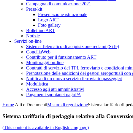
Campagna di comunicazione 2021
Press-kit
Presentazione istituzionale
Logo ART
Foto gallery
Bollettino ART
Notizie
Servizi on-line
Sistema Telematico di acquisizione reclami (SiTe)
ConciliaWeb
Contributo per il funzionamento ART
Monitoraggi on-line
Contratti di servizio del TPL ferroviario e condizioni min
Prenotazione delle audizioni dei gestori aeroportuali con g
Notifica di un nuovo servizio ferroviario passeggeri
Modulistica
Accesso agli atti amministrativi
Pagamenti spontanei pagoPA
Home
Atti e Documenti
Misure di regolazione
Sistema tariffario di pe
Sistema tariffario di pedaggio relativo alla Convenzio
(This content is available in English language)