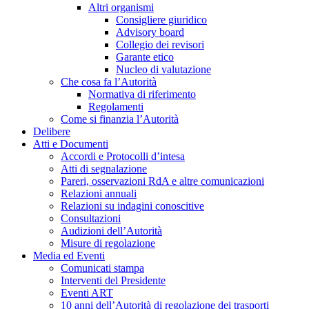
Altri organismi
Consigliere giuridico
Advisory board
Collegio dei revisori
Garante etico
Nucleo di valutazione
Che cosa fa l’Autorità
Normativa di riferimento
Regolamenti
Come si finanzia l’Autorità
Delibere
Atti e Documenti
Accordi e Protocolli d’intesa
Atti di segnalazione
Pareri, osservazioni RdA e altre comunicazioni
Relazioni annuali
Relazioni su indagini conoscitive
Consultazioni
Audizioni dell’Autorità
Misure di regolazione
Media ed Eventi
Comunicati stampa
Interventi del Presidente
Eventi ART
10 anni dell’Autorità di regolazione dei trasporti