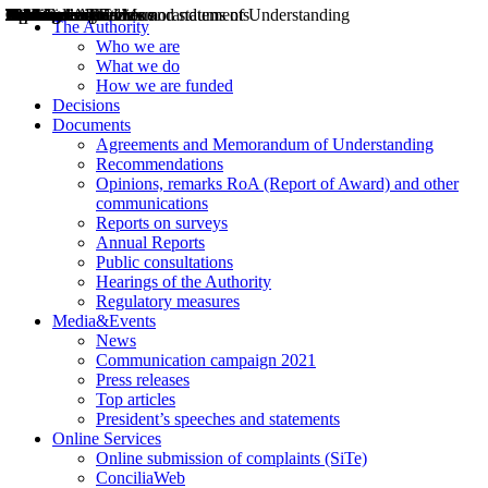
Decisions
Opinions
Public consultations
Hearings
Recommendations
Agreements and Memorandums of Understanding
Relazioni annuali
Misure di regolazione
News
Press Releases
Bollettini ART
Convegni ART
President’s interviews
Top articles
President’s speeches and statements
2004
2005
2010
2013
2014
2015
2016
2017
2018
2019
202
2020
2021
2022
2023
2024
2025
2026
Aereo
Marittimo
Terrestre
The Authority
Who we are
What we do
How we are funded
Decisions
Documents
Agreements and Memorandum of Understanding
Recommendations
Opinions, remarks RoA (Report of Award) and other
communications
Reports on surveys
Annual Reports
Public consultations
Hearings of the Authority
Regulatory measures
Media&Events
News
Communication campaign 2021
Press releases
Top articles
President’s speeches and statements
Online Services
Online submission of complaints (SiTe)
ConciliaWeb