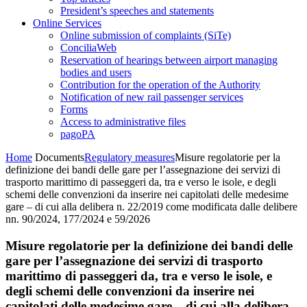
President’s speeches and statements
Online Services
Online submission of complaints (SiTe)
ConciliaWeb
Reservation of hearings between airport managing
bodies and users
Contribution for the operation of the Authority
Notification of new rail passenger services
Forms
Access to administrative files
pagoPA
Home
Documents
Regulatory measures
Misure regolatorie per la
definizione dei bandi delle gare per l’assegnazione dei servizi di
trasporto marittimo di passeggeri da, tra e verso le isole, e degli
schemi delle convenzioni da inserire nei capitolati delle medesime
gare – di cui alla delibera n. 22/2019 come modificata dalle delibere
nn. 90/2024, 177/2024 e 59/2026
Misure regolatorie per la definizione dei bandi delle
gare per l’assegnazione dei servizi di trasporto
marittimo di passeggeri da, tra e verso le isole, e
degli schemi delle convenzioni da inserire nei
capitolati delle medesime gare – di cui alla delibera