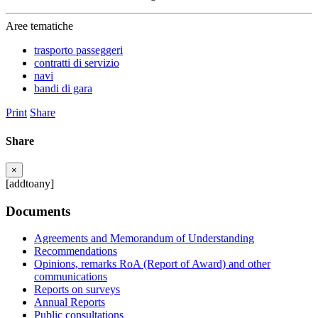
Aree tematiche
trasporto passeggeri
contratti di servizio
navi
bandi di gara
Print
Share
Share
×
[addtoany]
Documents
Agreements and Memorandum of Understanding
Recommendations
Opinions, remarks RoA (Report of Award) and other
communications
Reports on surveys
Annual Reports
Public consultations