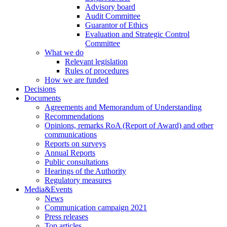
Advisory board
Audit Committee
Guarantor of Ethics
Evaluation and Strategic Control
Committee
What we do
Relevant legislation
Rules of procedures
How we are funded
Decisions
Documents
Agreements and Memorandum of Understanding
Recommendations
Opinions, remarks RoA (Report of Award) and other
communications
Reports on surveys
Annual Reports
Public consultations
Hearings of the Authority
Regulatory measures
Media&Events
News
Communication campaign 2021
Press releases
Top articles