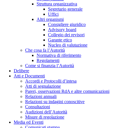
Struttura organizzativa
Segretario generale
Uffici
Altri organismi
Consigliere giuridico
Advisory board
Collegio dei revisori
Garante etico
Nucleo di valutazione
Che cosa fa l’Autorità
Normativa di riferimento
Regolamenti
Come si finanzia l’Autorità
Delibere
Atti e Documenti
Accordi e Protocolli d’intesa
Atti di segnalazione
Pareri, osservazioni RdA e altre comunicazioni
Relazioni annuali
Relazioni su indagini conoscitive
Consultazioni
Audizioni dell’Autorità
Misure di regolazione
Media ed Eventi
Comunicati stampa