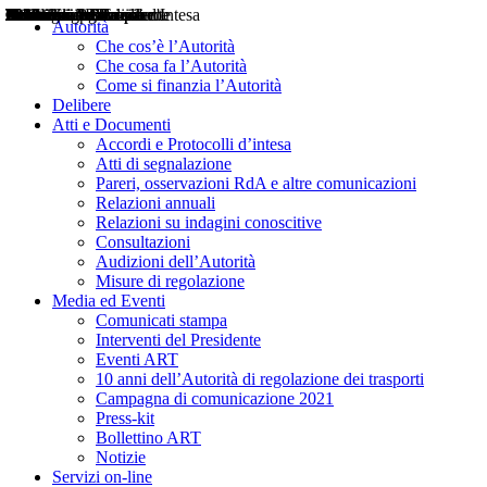
Delibere
Pareri
Consultazioni
Audizioni
Atti di Segnalazione
Accordi e Protocolli d'Intesa
Relazioni annuali
Misure di regolazione
Notizie
Comunicati Stampa
Bollettini ART
Convegni ART
Interviste del Presidente
Articoli in primo piano
Interventi del Presidente
2004
2005
2010
2013
2014
2015
2016
2017
2018
2019
202
2020
2021
2022
2023
2024
2025
2026
Aereo
Marittimo
Terrestre
Autorità
Che cos’è l’Autorità
Che cosa fa l’Autorità
Come si finanzia l’Autorità
Delibere
Atti e Documenti
Accordi e Protocolli d’intesa
Atti di segnalazione
Pareri, osservazioni RdA e altre comunicazioni
Relazioni annuali
Relazioni su indagini conoscitive
Consultazioni
Audizioni dell’Autorità
Misure di regolazione
Media ed Eventi
Comunicati stampa
Interventi del Presidente
Eventi ART
10 anni dell’Autorità di regolazione dei trasporti
Campagna di comunicazione 2021
Press-kit
Bollettino ART
Notizie
Servizi on-line