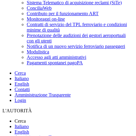
Sistema Telematico di acquisizione reclami (SiTe)
ConciliaWeb
Contributo per il funzionamento ART
Monitoraggi on-line
Contratti di servizio del TPL ferroviario e condizioni
minime di qualità
Prenotazione delle audizioni dei gestori aeroportuali
con gli utenti
Notifica di un nuovo servizio ferroviario passeggeri
Modulistica
Accesso agli atti amministrativi
Pagamenti spontanei pagoPA
Cerca
Italiano
English
Contatti
Amministrazione Trasparente
Login
L'AUTORITÀ
Cerca
Italiano
English