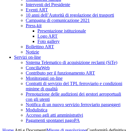
Interventi del Presidente
Eventi ART
10 anni dell’Autorità di regolazione dei trasporti
Campagna di comunicazione 2021
Press-kit
Presentazione istituzionale
Logo ART
Foto gallery
Bollettino ART
Notizie
Servizi on-line
Sistema Telematico di acquisizione reclami (SiTe)
ConciliaWeb
Contributo per il funzionamento ART
Monitoraggi on-line
Contratti di servizio del TPL ferroviario e condizioni
minime di qualità
Prenotazione delle audizioni dei gestori aeroportuali
con gli utenti
Notifica di un nuovo servizio ferroviario passeggeri
Modulistica
Accesso agli atti amministrativi
Pagamenti spontanei pagoPA
Home
Atti e Documenti
Misure di regolazione
Conformità definitiva