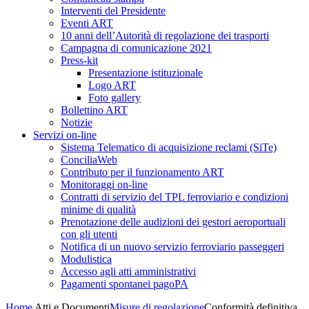
Interventi del Presidente
Eventi ART
10 anni dell’Autorità di regolazione dei trasporti
Campagna di comunicazione 2021
Press-kit
Presentazione istituzionale
Logo ART
Foto gallery
Bollettino ART
Notizie
Servizi on-line
Sistema Telematico di acquisizione reclami (SiTe)
ConciliaWeb
Contributo per il funzionamento ART
Monitoraggi on-line
Contratti di servizio del TPL ferroviario e condizioni
minime di qualità
Prenotazione delle audizioni dei gestori aeroportuali
con gli utenti
Notifica di un nuovo servizio ferroviario passeggeri
Modulistica
Accesso agli atti amministrativi
Pagamenti spontanei pagoPA
Home
Atti e Documenti
Misure di regolazione
Conformità definitiva