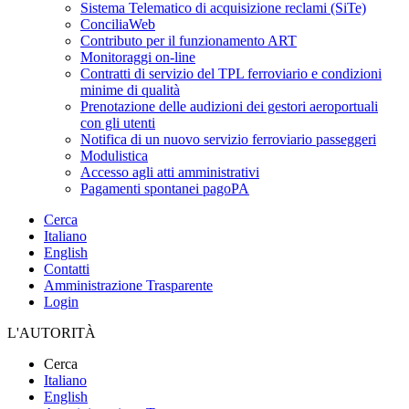
Sistema Telematico di acquisizione reclami (SiTe)
ConciliaWeb
Contributo per il funzionamento ART
Monitoraggi on-line
Contratti di servizio del TPL ferroviario e condizioni
minime di qualità
Prenotazione delle audizioni dei gestori aeroportuali
con gli utenti
Notifica di un nuovo servizio ferroviario passeggeri
Modulistica
Accesso agli atti amministrativi
Pagamenti spontanei pagoPA
Cerca
Italiano
English
Contatti
Amministrazione Trasparente
Login
L'AUTORITÀ
Cerca
Italiano
English