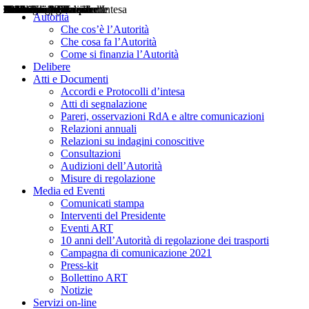
Delibere
Pareri
Consultazioni
Audizioni
Atti di Segnalazione
Accordi e Protocolli d'Intesa
Relazioni annuali
Misure di regolazione
Notizie
Comunicati Stampa
Bollettini ART
Convegni ART
Interviste del Presidente
Articoli in primo piano
Interventi del Presidente
2004
2005
2010
2013
2014
2015
2016
2017
2018
2019
202
2020
2021
2022
2023
2024
2025
2026
Aereo
Marittimo
Terrestre
Autorità
Che cos’è l’Autorità
Che cosa fa l’Autorità
Come si finanzia l’Autorità
Delibere
Atti e Documenti
Accordi e Protocolli d’intesa
Atti di segnalazione
Pareri, osservazioni RdA e altre comunicazioni
Relazioni annuali
Relazioni su indagini conoscitive
Consultazioni
Audizioni dell’Autorità
Misure di regolazione
Media ed Eventi
Comunicati stampa
Interventi del Presidente
Eventi ART
10 anni dell’Autorità di regolazione dei trasporti
Campagna di comunicazione 2021
Press-kit
Bollettino ART
Notizie
Servizi on-line