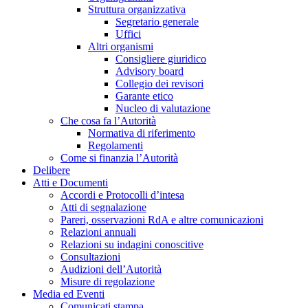
Struttura organizzativa
Segretario generale
Uffici
Altri organismi
Consigliere giuridico
Advisory board
Collegio dei revisori
Garante etico
Nucleo di valutazione
Che cosa fa l’Autorità
Normativa di riferimento
Regolamenti
Come si finanzia l’Autorità
Delibere
Atti e Documenti
Accordi e Protocolli d’intesa
Atti di segnalazione
Pareri, osservazioni RdA e altre comunicazioni
Relazioni annuali
Relazioni su indagini conoscitive
Consultazioni
Audizioni dell’Autorità
Misure di regolazione
Media ed Eventi
Comunicati stampa