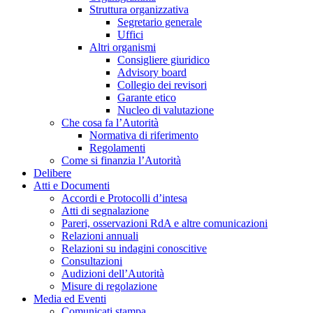
Struttura organizzativa
Segretario generale
Uffici
Altri organismi
Consigliere giuridico
Advisory board
Collegio dei revisori
Garante etico
Nucleo di valutazione
Che cosa fa l’Autorità
Normativa di riferimento
Regolamenti
Come si finanzia l’Autorità
Delibere
Atti e Documenti
Accordi e Protocolli d’intesa
Atti di segnalazione
Pareri, osservazioni RdA e altre comunicazioni
Relazioni annuali
Relazioni su indagini conoscitive
Consultazioni
Audizioni dell’Autorità
Misure di regolazione
Media ed Eventi
Comunicati stampa