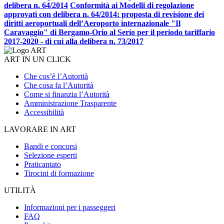
delibera n. 64/2014
Conformità ai Modelli di regolazione
approvati con delibera n. 64/2014: proposta di revisione dei
diritti aeroportuali dell’Aeroporto internazionale "Il
Caravaggio" di Bergamo-Orio al Serio per il periodo tariffario
2017-2020 - di cui alla delibera n. 73/2017
ART IN UN CLICK
Che cos’è l’Autorità
Che cosa fa l’Autorità
Come si finanzia l’Autorità
Amministrazione Trasparente
Accessibilità
LAVORARE IN ART
Bandi e concorsi
Selezione esperti
Praticantato
Tirocini di formazione
UTILITÀ
Informazioni per i passeggeri
FAQ