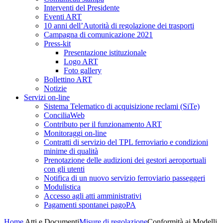
Interventi del Presidente
Eventi ART
10 anni dell’Autorità di regolazione dei trasporti
Campagna di comunicazione 2021
Press-kit
Presentazione istituzionale
Logo ART
Foto gallery
Bollettino ART
Notizie
Servizi on-line
Sistema Telematico di acquisizione reclami (SiTe)
ConciliaWeb
Contributo per il funzionamento ART
Monitoraggi on-line
Contratti di servizio del TPL ferroviario e condizioni
minime di qualità
Prenotazione delle audizioni dei gestori aeroportuali
con gli utenti
Notifica di un nuovo servizio ferroviario passeggeri
Modulistica
Accesso agli atti amministrativi
Pagamenti spontanei pagoPA
Home
Atti e Documenti
Misure di regolazione
Conformità ai Modelli