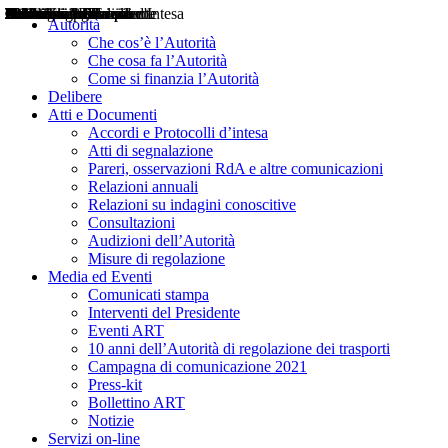
Delibere
Pareri
Consultazioni
Audizioni
Atti di Segnalazione
Accordi e Protocolli d'Intesa
Relazioni annuali
Misure di regolazione
Notizie
Comunicati Stampa
Bollettini ART
Convegni ART
Interviste del Presidente
Articoli in primo piano
Interventi del Presidente
2004
2005
2010
2013
2014
2015
2016
2017
2018
2019
202
2020
2021
2022
2023
2024
2025
2026
Aereo
Marittimo
Terrestre
Autorità
Che cos’è l’Autorità
Che cosa fa l’Autorità
Come si finanzia l’Autorità
Delibere
Atti e Documenti
Accordi e Protocolli d’intesa
Atti di segnalazione
Pareri, osservazioni RdA e altre comunicazioni
Relazioni annuali
Relazioni su indagini conoscitive
Consultazioni
Audizioni dell’Autorità
Misure di regolazione
Media ed Eventi
Comunicati stampa
Interventi del Presidente
Eventi ART
10 anni dell’Autorità di regolazione dei trasporti
Campagna di comunicazione 2021
Press-kit
Bollettino ART
Notizie
Servizi on-line