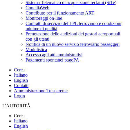
Sistema Telematico di acquisizione reclami (SiTe)
ConciliaWeb
Contributo per il funzionamento ART
Monitoraggi on-line
Contratti di servizio del TPL ferroviario e condizioni
minime di qualità
Prenotazione delle audizioni dei gestori aeroportuali
con gli utenti
Notifica di un nuovo servizio ferroviario passeggeri
Modulistica
Accesso agli atti amministrativi
Pagamenti spontanei pagoPA
Cerca
Italiano
English
Contatti
Amministrazione Trasparente
Login
L'AUTORITÀ
Cerca
Italiano
English