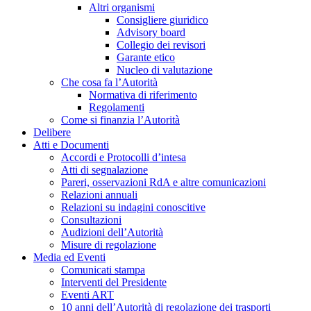
Altri organismi
Consigliere giuridico
Advisory board
Collegio dei revisori
Garante etico
Nucleo di valutazione
Che cosa fa l’Autorità
Normativa di riferimento
Regolamenti
Come si finanzia l’Autorità
Delibere
Atti e Documenti
Accordi e Protocolli d’intesa
Atti di segnalazione
Pareri, osservazioni RdA e altre comunicazioni
Relazioni annuali
Relazioni su indagini conoscitive
Consultazioni
Audizioni dell’Autorità
Misure di regolazione
Media ed Eventi
Comunicati stampa
Interventi del Presidente
Eventi ART
10 anni dell’Autorità di regolazione dei trasporti