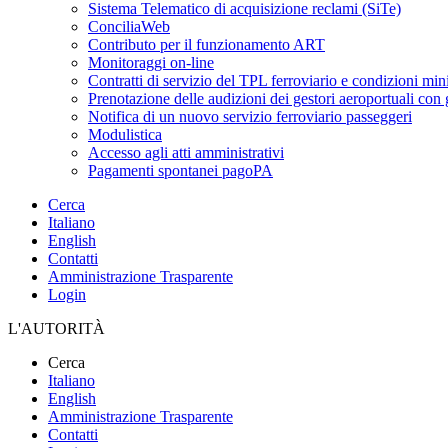
Sistema Telematico di acquisizione reclami (SiTe)
ConciliaWeb
Contributo per il funzionamento ART
Monitoraggi on-line
Contratti di servizio del TPL ferroviario e condizioni min
Prenotazione delle audizioni dei gestori aeroportuali con g
Notifica di un nuovo servizio ferroviario passeggeri
Modulistica
Accesso agli atti amministrativi
Pagamenti spontanei pagoPA
Cerca
Italiano
English
Contatti
Amministrazione Trasparente
Login
L'AUTORITÀ
Cerca
Italiano
English
Amministrazione Trasparente
Contatti