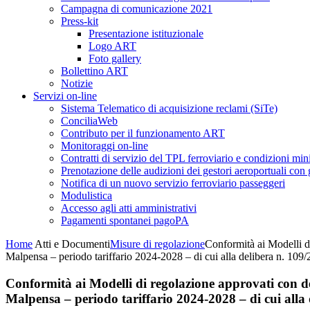
Campagna di comunicazione 2021
Press-kit
Presentazione istituzionale
Logo ART
Foto gallery
Bollettino ART
Notizie
Servizi on-line
Sistema Telematico di acquisizione reclami (SiTe)
ConciliaWeb
Contributo per il funzionamento ART
Monitoraggi on-line
Contratti di servizio del TPL ferroviario e condizioni min
Prenotazione delle audizioni dei gestori aeroportuali con g
Notifica di un nuovo servizio ferroviario passeggeri
Modulistica
Accesso agli atti amministrativi
Pagamenti spontanei pagoPA
Home
Atti e Documenti
Misure di regolazione
Conformità ai Modelli di
Malpensa – periodo tariffario 2024-2028 – di cui alla delibera n. 109
Conformità ai Modelli di regolazione approvati con del
Malpensa – periodo tariffario 2024-2028 – di cui alla