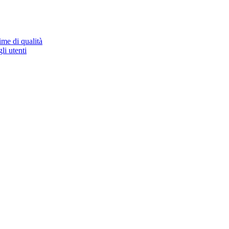
ime di qualità
li utenti