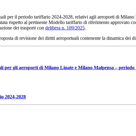
tuali per il periodo tariffario 2024-2028, relativi agli aeroporti di Mila
utata rispetto al pertinente Modello tariffario di riferimento approvato 
lazione dei trasporti con
delibera n. 109/2025
.
roposta di revisione dei diritti aeroportuali contenente la dinamica dei di
uali per gli aeroporti di Milano Linate e Milano Malpensa – periodo
ario 2024-2028