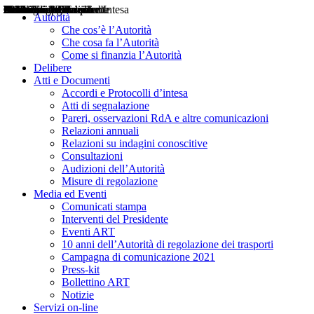
Delibere
Pareri
Consultazioni
Audizioni
Atti di Segnalazione
Accordi e Protocolli d'Intesa
Relazioni annuali
Misure di regolazione
Notizie
Comunicati Stampa
Bollettini ART
Convegni ART
Interviste del Presidente
Articoli in primo piano
Interventi del Presidente
2004
2005
2010
2013
2014
2015
2016
2017
2018
2019
202
2020
2021
2022
2023
2024
2025
2026
Aereo
Marittimo
Terrestre
Autorità
Che cos’è l’Autorità
Che cosa fa l’Autorità
Come si finanzia l’Autorità
Delibere
Atti e Documenti
Accordi e Protocolli d’intesa
Atti di segnalazione
Pareri, osservazioni RdA e altre comunicazioni
Relazioni annuali
Relazioni su indagini conoscitive
Consultazioni
Audizioni dell’Autorità
Misure di regolazione
Media ed Eventi
Comunicati stampa
Interventi del Presidente
Eventi ART
10 anni dell’Autorità di regolazione dei trasporti
Campagna di comunicazione 2021
Press-kit
Bollettino ART
Notizie
Servizi on-line