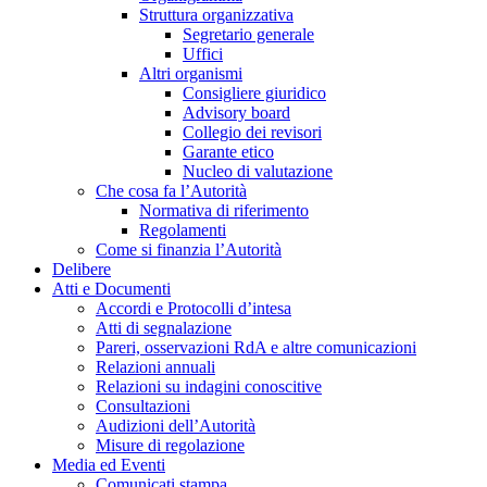
Struttura organizzativa
Segretario generale
Uffici
Altri organismi
Consigliere giuridico
Advisory board
Collegio dei revisori
Garante etico
Nucleo di valutazione
Che cosa fa l’Autorità
Normativa di riferimento
Regolamenti
Come si finanzia l’Autorità
Delibere
Atti e Documenti
Accordi e Protocolli d’intesa
Atti di segnalazione
Pareri, osservazioni RdA e altre comunicazioni
Relazioni annuali
Relazioni su indagini conoscitive
Consultazioni
Audizioni dell’Autorità
Misure di regolazione
Media ed Eventi
Comunicati stampa