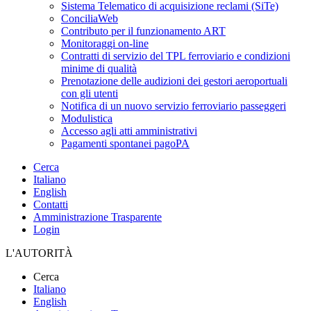
Sistema Telematico di acquisizione reclami (SiTe)
ConciliaWeb
Contributo per il funzionamento ART
Monitoraggi on-line
Contratti di servizio del TPL ferroviario e condizioni
minime di qualità
Prenotazione delle audizioni dei gestori aeroportuali
con gli utenti
Notifica di un nuovo servizio ferroviario passeggeri
Modulistica
Accesso agli atti amministrativi
Pagamenti spontanei pagoPA
Cerca
Italiano
English
Contatti
Amministrazione Trasparente
Login
L'AUTORITÀ
Cerca
Italiano
English