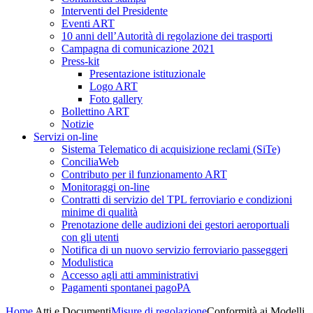
Interventi del Presidente
Eventi ART
10 anni dell’Autorità di regolazione dei trasporti
Campagna di comunicazione 2021
Press-kit
Presentazione istituzionale
Logo ART
Foto gallery
Bollettino ART
Notizie
Servizi on-line
Sistema Telematico di acquisizione reclami (SiTe)
ConciliaWeb
Contributo per il funzionamento ART
Monitoraggi on-line
Contratti di servizio del TPL ferroviario e condizioni
minime di qualità
Prenotazione delle audizioni dei gestori aeroportuali
con gli utenti
Notifica di un nuovo servizio ferroviario passeggeri
Modulistica
Accesso agli atti amministrativi
Pagamenti spontanei pagoPA
Home
Atti e Documenti
Misure di regolazione
Conformità ai Modelli