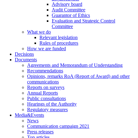
Advisory board
Audit Committee
Guarantor of Ethics
Evaluation and Strategic Control
Committee
What we do
Relevant legislation
Rules of procedures
How we are funded
Decisions
Documents
Agreements and Memorandum of Understanding
Recommendations
Opinions, remarks RoA (Report of Award) and other
communications
Reports on surveys
Annual Reports
Public consultations
Hearings of the Authority
Regulatory measures
Media&Events
News
Communication campaign 2021
Press releases
Top articles