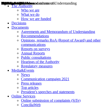
Decisions
Opinions
Public consultations
Hearings
Recommendations
Agreements and Memorandums of Understanding
Relazioni annuali
Misure di regolazione
News
Press Releases
Bollettini ART
Convegni ART
President’s interviews
Top articles
President’s speeches and statements
2004
2005
2010
2013
2014
2015
2016
2017
2018
2019
202
2020
2021
2022
2023
2024
2025
2026
Aereo
Marittimo
Terrestre
The Authority
Who we are
What we do
How we are funded
Decisions
Documents
Agreements and Memorandum of Understanding
Recommendations
Opinions, remarks RoA (Report of Award) and other
communications
Reports on surveys
Annual Reports
Public consultations
Hearings of the Authority
Regulatory measures
Media&Events
News
Communication campaign 2021
Press releases
Top articles
President’s speeches and statements
Online Services
Online submission of complaints (SiTe)
ConciliaWeb