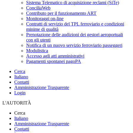
Sistema Telematico di acquisizione reclami (SiTe)
ConciliaWeb
Contributo per il funzionamento ART
Monitoraggi on-line
Contratti di servizio del TPL ferroviario e condizioni
minime di qualità
Prenotazione delle audizioni dei gestori aeroportuali
con gli utenti
Notifica di un nuovo servizio ferroviario passeggeri
Modulistica
Accesso agli atti amministrativi
Pagamenti spontanei pagoPA
Cerca
Italiano
Contatti
Amministrazione Trasparente
Login
L'AUTORITÀ
Cerca
Italiano
Amministrazione Trasparente
Contatti