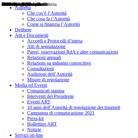
Delibere
Pareri
Consultazioni
Audizioni
Atti di Segnalazione
Accordi e Protocolli d'Intesa
Relazioni annuali
Misure di regolazione
Notizie
Comunicati Stampa
Bollettini ART
Convegni ART
Interviste del Presidente
Articoli in primo piano
Interventi del Presidente
2004
2005
2010
2013
2014
2015
2016
2017
2018
2019
202
2020
2021
2022
2023
2024
2025
2026
Aereo
Marittimo
Terrestre
Autorità
Che cos’è l’Autorità
Che cosa fa l’Autorità
Come si finanzia l’Autorità
Delibere
Atti e Documenti
Accordi e Protocolli d’intesa
Atti di segnalazione
Pareri, osservazioni RdA e altre comunicazioni
Relazioni annuali
Relazioni su indagini conoscitive
Consultazioni
Audizioni dell’Autorità
Misure di regolazione
Media ed Eventi
Comunicati stampa
Interventi del Presidente
Eventi ART
10 anni dell’Autorità di regolazione dei trasporti
Campagna di comunicazione 2021
Press-kit
Bollettino ART
Notizie
Servizi on-line