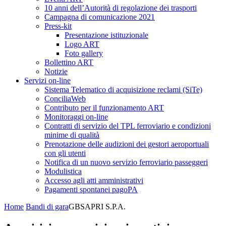
10 anni dell’Autorità di regolazione dei trasporti
Campagna di comunicazione 2021
Press-kit
Presentazione istituzionale
Logo ART
Foto gallery
Bollettino ART
Notizie
Servizi on-line
Sistema Telematico di acquisizione reclami (SiTe)
ConciliaWeb
Contributo per il funzionamento ART
Monitoraggi on-line
Contratti di servizio del TPL ferroviario e condizioni
minime di qualità
Prenotazione delle audizioni dei gestori aeroportuali
con gli utenti
Notifica di un nuovo servizio ferroviario passeggeri
Modulistica
Accesso agli atti amministrativi
Pagamenti spontanei pagoPA
Home
Bandi di gara
GBSAPRI S.P.A.