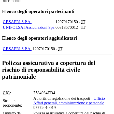
riferimento:
Elenco degli operatori partecipanti
GBSAPRI S.P.A.
12079170150 -
IT
UNIPOLSAI Assicurazioni Spa
00818570012 -
IT
Elenco degli operatori aggiudicatari
GBSAPRI S.P.A.
12079170150 -
IT
Polizza assicurativa a copertura del
rischio di responsabilità civile
patrimoniale
CIG:
7584034ED4
Autorità di regolazione dei trasporti -
Ufficio
Struttura
Affari generali, amministrazione e personale
proponente:
97772010019
Oggetto del
Polizza assicurativa a copertura del rischio di