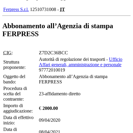
Ferpress S.r.l.
12510731008 -
IT
Abbonamento all’Agenzia di stampa
FERPRESS
CIG:
Z7D2C36BCC
Autorità di regolazione dei trasporti -
Ufficio
Struttura
Affari generali, amministrazione e personale
proponente:
97772010019
Oggetto del
Abbonamento all’Agenzia di stampa
bando:
FERPRESS
Procedura di
scelta del
23-affidamento diretto
contraente:
Importo di
€
2000.00
aggiudicazione:
Data di effettivo
09/04/2020
inizio:
Data di
08/04/2021