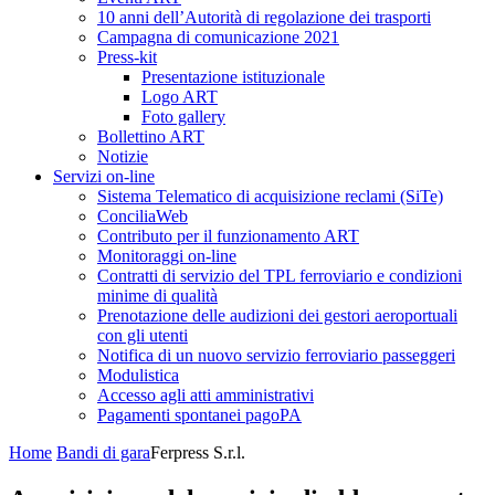
10 anni dell’Autorità di regolazione dei trasporti
Campagna di comunicazione 2021
Press-kit
Presentazione istituzionale
Logo ART
Foto gallery
Bollettino ART
Notizie
Servizi on-line
Sistema Telematico di acquisizione reclami (SiTe)
ConciliaWeb
Contributo per il funzionamento ART
Monitoraggi on-line
Contratti di servizio del TPL ferroviario e condizioni
minime di qualità
Prenotazione delle audizioni dei gestori aeroportuali
con gli utenti
Notifica di un nuovo servizio ferroviario passeggeri
Modulistica
Accesso agli atti amministrativi
Pagamenti spontanei pagoPA
Home
Bandi di gara
Ferpress S.r.l.