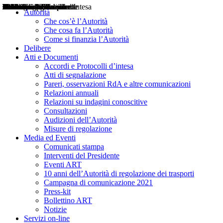
Delibere
Pareri
Consultazioni
Audizioni
Atti di Segnalazione
Accordi e Protocolli d'Intesa
Relazioni annuali
Misure di regolazione
Notizie
Comunicati Stampa
Bollettini ART
Convegni ART
Interviste del Presidente
Articoli in primo piano
Interventi del Presidente
2004
2005
2010
2013
2014
2015
2016
2017
2018
2019
202
2020
2021
2022
2023
2024
2025
2026
Aereo
Marittimo
Terrestre
Autorità
Che cos’è l’Autorità
Che cosa fa l’Autorità
Come si finanzia l’Autorità
Delibere
Atti e Documenti
Accordi e Protocolli d’intesa
Atti di segnalazione
Pareri, osservazioni RdA e altre comunicazioni
Relazioni annuali
Relazioni su indagini conoscitive
Consultazioni
Audizioni dell’Autorità
Misure di regolazione
Media ed Eventi
Comunicati stampa
Interventi del Presidente
Eventi ART
10 anni dell’Autorità di regolazione dei trasporti
Campagna di comunicazione 2021
Press-kit
Bollettino ART
Notizie
Servizi on-line