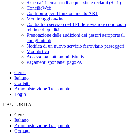
Sistema Telematico di acquisizione reclami (SiTe)
ConciliaWeb
Contributo per il funzionamento ART
Monitoraggi on-line
Contratti di servizio del TPL ferroviario e condizioni
minime di qualità
Prenotazione delle audizioni dei gestori aeroportuali
con gli utenti
Notifica di un nuovo servizio ferroviario passeggeri
Modulistica
Accesso agli atti amministrativi
Pagamenti spontanei pagoPA
Cerca
Italiano
Contatti
Amministrazione Trasparente
Login
L'AUTORITÀ
Cerca
Italiano
Amministrazione Trasparente
Contatti