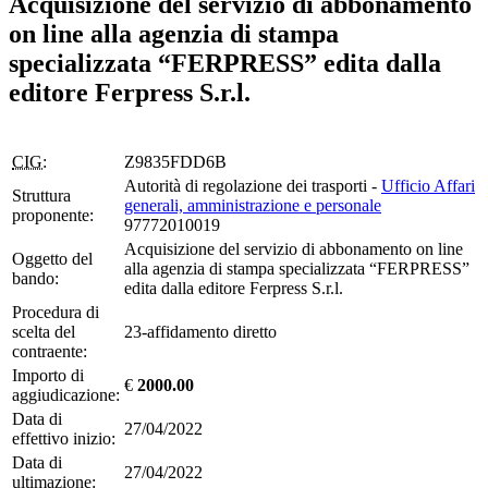
Acquisizione del servizio di abbonamento
on line alla agenzia di stampa
specializzata “FERPRESS” edita dalla
editore Ferpress S.r.l.
CIG:
Z9835FDD6B
Autorità di regolazione dei trasporti -
Ufficio Affari
Struttura
generali, amministrazione e personale
proponente:
97772010019
Acquisizione del servizio di abbonamento on line
Oggetto del
alla agenzia di stampa specializzata “FERPRESS”
bando:
edita dalla editore Ferpress S.r.l.
Procedura di
scelta del
23-affidamento diretto
contraente:
Importo di
€
2000.00
aggiudicazione:
Data di
27/04/2022
effettivo inizio:
Data di
27/04/2022
ultimazione: