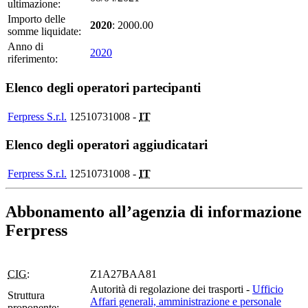
ultimazione:
Importo delle
2020
: 2000.00
somme liquidate:
Anno di
2020
riferimento:
Elenco degli operatori partecipanti
Ferpress S.r.l.
12510731008 -
IT
Elenco degli operatori aggiudicatari
Ferpress S.r.l.
12510731008 -
IT
Abbonamento all’agenzia di informazione
Ferpress
CIG:
Z1A27BAA81
Autorità di regolazione dei trasporti -
Ufficio
Struttura
Affari generali, amministrazione e personale
proponente: