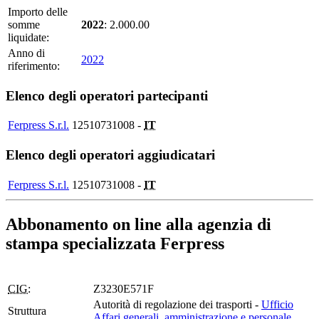
Importo delle
somme
2022
: 2.000.00
liquidate:
Anno di
2022
riferimento:
Elenco degli operatori partecipanti
Ferpress S.r.l.
12510731008 -
IT
Elenco degli operatori aggiudicatari
Ferpress S.r.l.
12510731008 -
IT
Abbonamento on line alla agenzia di
stampa specializzata Ferpress
CIG:
Z3230E571F
Autorità di regolazione dei trasporti -
Ufficio
Struttura
Affari generali, amministrazione e personale