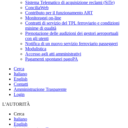
Sistema Telematico di acquisizione reclami (SiTe)
ConciliaWeb
Contributo per il funzionamento ART
Monitoraggi on-line
Contratti di servizio del TPL ferroviario e condizioni
minime di qualità
Prenotazione delle audizioni dei gestori aeroportuali
con gli utenti
Notifica di un nuovo servizio ferroviario passeggeri
Modulistica
Accesso agli atti amministrativi
Pagamenti spontanei pagoPA
Cerca
Italiano
English
Contatti
Amministrazione Trasparente
Login
L'AUTORITÀ
Cerca
Italiano
English