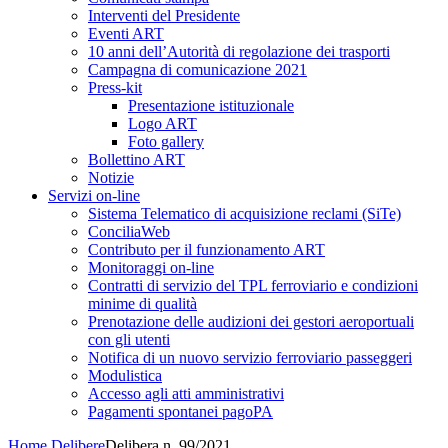
Interventi del Presidente
Eventi ART
10 anni dell’Autorità di regolazione dei trasporti
Campagna di comunicazione 2021
Press-kit
Presentazione istituzionale
Logo ART
Foto gallery
Bollettino ART
Notizie
Servizi on-line
Sistema Telematico di acquisizione reclami (SiTe)
ConciliaWeb
Contributo per il funzionamento ART
Monitoraggi on-line
Contratti di servizio del TPL ferroviario e condizioni
minime di qualità
Prenotazione delle audizioni dei gestori aeroportuali
con gli utenti
Notifica di un nuovo servizio ferroviario passeggeri
Modulistica
Accesso agli atti amministrativi
Pagamenti spontanei pagoPA
Home
Delibere
Delibera n. 99/2021