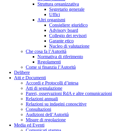
Struttura organizzativa
Segretario generale
Uffici
Altri organismi
Consigliere giuridico
Advisory board
Collegio dei revisori
Garante etico
Nucleo di valutazione
Che cosa fa l’Autorità
Normativa di riferimento
Regolamenti
Come si finanzia l’Autorità
Delibere
Atti e Documenti
Accordi e Protocolli d’intesa
Atti di segnalazione
Pareri, osservazioni RdA e altre comunicazioni
Relazioni annuali
Relazioni su indagini conoscitive
Consultazioni
Audizioni dell’Autorità
Misure di regolazione
Media ed Eventi
Comunicati stampa