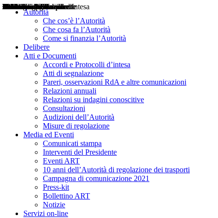
Delibere
Pareri
Consultazioni
Audizioni
Atti di Segnalazione
Accordi e Protocolli d'Intesa
Relazioni annuali
Misure di regolazione
Notizie
Comunicati Stampa
Bollettini ART
Convegni ART
Interviste del Presidente
Articoli in primo piano
Interventi del Presidente
2004
2005
2010
2013
2014
2015
2016
2017
2018
2019
202
2020
2021
2022
2023
2024
2025
2026
Aereo
Marittimo
Terrestre
Autorità
Che cos’è l’Autorità
Che cosa fa l’Autorità
Come si finanzia l’Autorità
Delibere
Atti e Documenti
Accordi e Protocolli d’intesa
Atti di segnalazione
Pareri, osservazioni RdA e altre comunicazioni
Relazioni annuali
Relazioni su indagini conoscitive
Consultazioni
Audizioni dell’Autorità
Misure di regolazione
Media ed Eventi
Comunicati stampa
Interventi del Presidente
Eventi ART
10 anni dell’Autorità di regolazione dei trasporti
Campagna di comunicazione 2021
Press-kit
Bollettino ART
Notizie
Servizi on-line