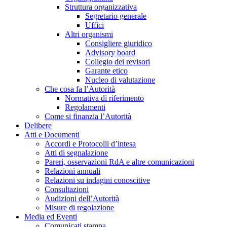
Struttura organizzativa
Segretario generale
Uffici
Altri organismi
Consigliere giuridico
Advisory board
Collegio dei revisori
Garante etico
Nucleo di valutazione
Che cosa fa l’Autorità
Normativa di riferimento
Regolamenti
Come si finanzia l’Autorità
Delibere
Atti e Documenti
Accordi e Protocolli d’intesa
Atti di segnalazione
Pareri, osservazioni RdA e altre comunicazioni
Relazioni annuali
Relazioni su indagini conoscitive
Consultazioni
Audizioni dell’Autorità
Misure di regolazione
Media ed Eventi
Comunicati stampa