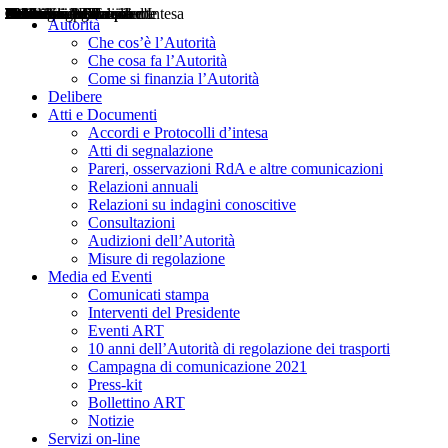
Delibere
Pareri
Consultazioni
Audizioni
Atti di Segnalazione
Accordi e Protocolli d'Intesa
Relazioni annuali
Misure di regolazione
Notizie
Comunicati Stampa
Bollettini ART
Convegni ART
Interviste del Presidente
Articoli in primo piano
Interventi del Presidente
2004
2005
2010
2013
2014
2015
2016
2017
2018
2019
202
2020
2021
2022
2023
2024
2025
2026
Aereo
Marittimo
Terrestre
Autorità
Che cos’è l’Autorità
Che cosa fa l’Autorità
Come si finanzia l’Autorità
Delibere
Atti e Documenti
Accordi e Protocolli d’intesa
Atti di segnalazione
Pareri, osservazioni RdA e altre comunicazioni
Relazioni annuali
Relazioni su indagini conoscitive
Consultazioni
Audizioni dell’Autorità
Misure di regolazione
Media ed Eventi
Comunicati stampa
Interventi del Presidente
Eventi ART
10 anni dell’Autorità di regolazione dei trasporti
Campagna di comunicazione 2021
Press-kit
Bollettino ART
Notizie
Servizi on-line