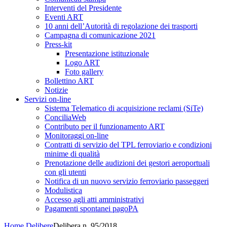
Interventi del Presidente
Eventi ART
10 anni dell’Autorità di regolazione dei trasporti
Campagna di comunicazione 2021
Press-kit
Presentazione istituzionale
Logo ART
Foto gallery
Bollettino ART
Notizie
Servizi on-line
Sistema Telematico di acquisizione reclami (SiTe)
ConciliaWeb
Contributo per il funzionamento ART
Monitoraggi on-line
Contratti di servizio del TPL ferroviario e condizioni
minime di qualità
Prenotazione delle audizioni dei gestori aeroportuali
con gli utenti
Notifica di un nuovo servizio ferroviario passeggeri
Modulistica
Accesso agli atti amministrativi
Pagamenti spontanei pagoPA
Home
Delibere
Delibera n. 95/2018