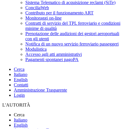
Sistema Telematico di acquisizione reclami (SiTe)
ConciliaWeb
Contributo per il funzionamento ART
Monitoraggi on-line
Contratti di servizio del TPL ferroviario e condizioni
minime di qualità
Prenotazione delle audizioni dei gestori aeroportuali
con gli utenti
Notifica di un nuovo servizio ferroviario passeggeri
Modulistica
Accesso agli atti amministrativi
Pagamenti spontanei pagoPA
Cerca
Italiano
English
Contatti
Amministrazione Trasparente
Login
L'AUTORITÀ
Cerca
Italiano
English