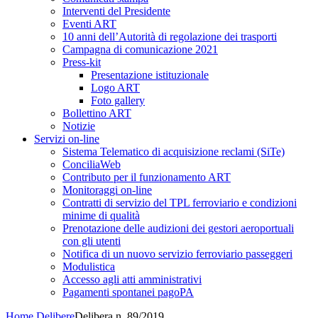
Interventi del Presidente
Eventi ART
10 anni dell’Autorità di regolazione dei trasporti
Campagna di comunicazione 2021
Press-kit
Presentazione istituzionale
Logo ART
Foto gallery
Bollettino ART
Notizie
Servizi on-line
Sistema Telematico di acquisizione reclami (SiTe)
ConciliaWeb
Contributo per il funzionamento ART
Monitoraggi on-line
Contratti di servizio del TPL ferroviario e condizioni
minime di qualità
Prenotazione delle audizioni dei gestori aeroportuali
con gli utenti
Notifica di un nuovo servizio ferroviario passeggeri
Modulistica
Accesso agli atti amministrativi
Pagamenti spontanei pagoPA
Home
Delibere
Delibera n. 89/2019