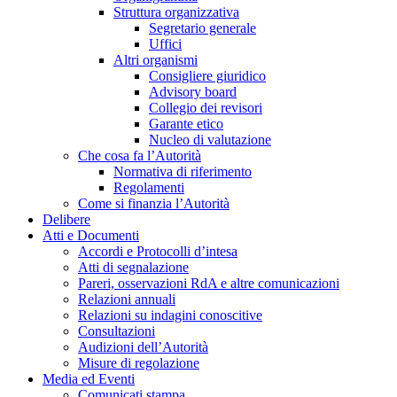
Struttura organizzativa
Segretario generale
Uffici
Altri organismi
Consigliere giuridico
Advisory board
Collegio dei revisori
Garante etico
Nucleo di valutazione
Che cosa fa l’Autorità
Normativa di riferimento
Regolamenti
Come si finanzia l’Autorità
Delibere
Atti e Documenti
Accordi e Protocolli d’intesa
Atti di segnalazione
Pareri, osservazioni RdA e altre comunicazioni
Relazioni annuali
Relazioni su indagini conoscitive
Consultazioni
Audizioni dell’Autorità
Misure di regolazione
Media ed Eventi
Comunicati stampa