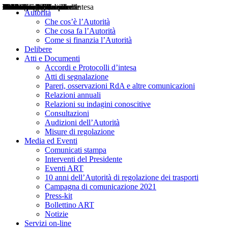
Delibere
Pareri
Consultazioni
Audizioni
Atti di Segnalazione
Accordi e Protocolli d'Intesa
Relazioni annuali
Misure di regolazione
Notizie
Comunicati Stampa
Bollettini ART
Convegni ART
Interviste del Presidente
Articoli in primo piano
Interventi del Presidente
2004
2005
2010
2013
2014
2015
2016
2017
2018
2019
202
2020
2021
2022
2023
2024
2025
2026
Aereo
Marittimo
Terrestre
Autorità
Che cos’è l’Autorità
Che cosa fa l’Autorità
Come si finanzia l’Autorità
Delibere
Atti e Documenti
Accordi e Protocolli d’intesa
Atti di segnalazione
Pareri, osservazioni RdA e altre comunicazioni
Relazioni annuali
Relazioni su indagini conoscitive
Consultazioni
Audizioni dell’Autorità
Misure di regolazione
Media ed Eventi
Comunicati stampa
Interventi del Presidente
Eventi ART
10 anni dell’Autorità di regolazione dei trasporti
Campagna di comunicazione 2021
Press-kit
Bollettino ART
Notizie
Servizi on-line