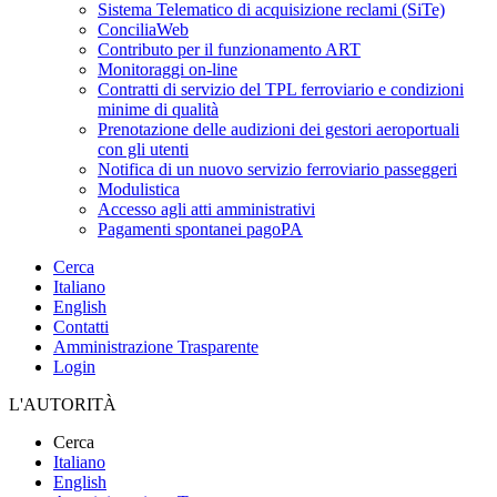
Sistema Telematico di acquisizione reclami (SiTe)
ConciliaWeb
Contributo per il funzionamento ART
Monitoraggi on-line
Contratti di servizio del TPL ferroviario e condizioni
minime di qualità
Prenotazione delle audizioni dei gestori aeroportuali
con gli utenti
Notifica di un nuovo servizio ferroviario passeggeri
Modulistica
Accesso agli atti amministrativi
Pagamenti spontanei pagoPA
Cerca
Italiano
English
Contatti
Amministrazione Trasparente
Login
L'AUTORITÀ
Cerca
Italiano
English