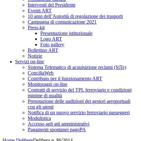
Interventi del Presidente
Eventi ART
10 anni dell’Autorità di regolazione dei trasporti
Campagna di comunicazione 2021
Press-kit
Presentazione istituzionale
Logo ART
Foto gallery
Bollettino ART
Notizie
Servizi on-line
Sistema Telematico di acquisizione reclami (SiTe)
ConciliaWeb
Contributo per il funzionamento ART
Monitoraggi on-line
Contratti di servizio del TPL ferroviario e condizioni
minime di qualità
Prenotazione delle audizioni dei gestori aeroportuali
con gli utenti
Notifica di un nuovo servizio ferroviario passeggeri
Modulistica
Accesso agli atti amministrativi
Pagamenti spontanei pagoPA
Home
Delibere
Delibera n. 86/2014