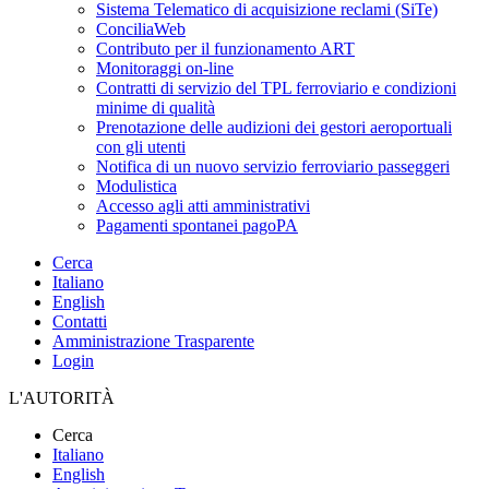
Sistema Telematico di acquisizione reclami (SiTe)
ConciliaWeb
Contributo per il funzionamento ART
Monitoraggi on-line
Contratti di servizio del TPL ferroviario e condizioni
minime di qualità
Prenotazione delle audizioni dei gestori aeroportuali
con gli utenti
Notifica di un nuovo servizio ferroviario passeggeri
Modulistica
Accesso agli atti amministrativi
Pagamenti spontanei pagoPA
Cerca
Italiano
English
Contatti
Amministrazione Trasparente
Login
L'AUTORITÀ
Cerca
Italiano
English