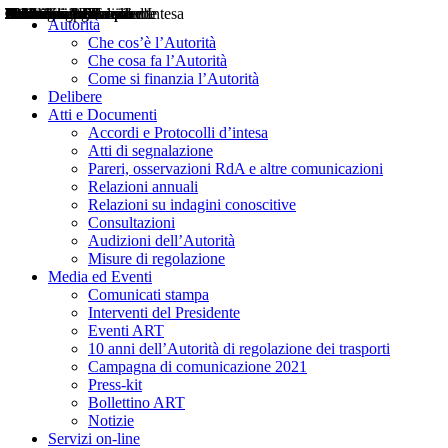
Delibere
Pareri
Consultazioni
Audizioni
Atti di Segnalazione
Accordi e Protocolli d'Intesa
Relazioni annuali
Misure di regolazione
Notizie
Comunicati Stampa
Bollettini ART
Convegni ART
Interviste del Presidente
Articoli in primo piano
Interventi del Presidente
2004
2005
2010
2013
2014
2015
2016
2017
2018
2019
202
2020
2021
2022
2023
2024
2025
2026
Aereo
Marittimo
Terrestre
Autorità
Che cos’è l’Autorità
Che cosa fa l’Autorità
Come si finanzia l’Autorità
Delibere
Atti e Documenti
Accordi e Protocolli d’intesa
Atti di segnalazione
Pareri, osservazioni RdA e altre comunicazioni
Relazioni annuali
Relazioni su indagini conoscitive
Consultazioni
Audizioni dell’Autorità
Misure di regolazione
Media ed Eventi
Comunicati stampa
Interventi del Presidente
Eventi ART
10 anni dell’Autorità di regolazione dei trasporti
Campagna di comunicazione 2021
Press-kit
Bollettino ART
Notizie
Servizi on-line