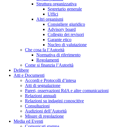
Struttura organizzativa
Segretario generale
Uffici
Altri organismi
Consigliere giuridico
Advisory board
Collegio dei revisori
Garante etico
Nucleo di valutazione
Che cosa fa l’Autorità
Normativa di riferimento
Regolamenti
Come si finanzia l’Autorità
Delibere
Atti e Documenti
Accordi e Protocolli d’intesa
Atti di segnalazione
Pareri, osservazioni RdA e altre comunicazioni
Relazioni annuali
Relazioni su indagini conoscitive
Consultazioni
Audizioni dell’Autorità
Misure di regolazione
Media ed Eventi
Comunicati stampa