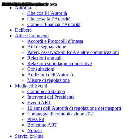
Delibere
Pareri
Consultazioni
Audizioni
Atti di Segnalazione
Accordi e Protocolli d'Intesa
Relazioni annuali
Misure di regolazione
Notizie
Comunicati Stampa
Bollettini ART
Convegni ART
Interviste del Presidente
Articoli in primo piano
Interventi del Presidente
2004
2005
2010
2013
2014
2015
2016
2017
2018
2019
202
2020
2021
2022
2023
2024
2025
2026
Aereo
Marittimo
Terrestre
Autorità
Che cos’è l’Autorità
Che cosa fa l’Autorità
Come si finanzia l’Autorità
Delibere
Atti e Documenti
Accordi e Protocolli d’intesa
Atti di segnalazione
Pareri, osservazioni RdA e altre comunicazioni
Relazioni annuali
Relazioni su indagini conoscitive
Consultazioni
Audizioni dell’Autorità
Misure di regolazione
Media ed Eventi
Comunicati stampa
Interventi del Presidente
Eventi ART
10 anni dell’Autorità di regolazione dei trasporti
Campagna di comunicazione 2021
Press-kit
Bollettino ART
Notizie
Servizi on-line