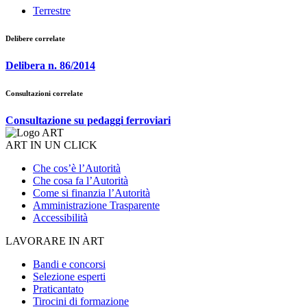
Terrestre
Delibere correlate
Delibera n. 86/2014
Consultazioni correlate
Consultazione su pedaggi ferroviari
ART IN UN CLICK
Che cos’è l’Autorità
Che cosa fa l’Autorità
Come si finanzia l’Autorità
Amministrazione Trasparente
Accessibilità
LAVORARE IN ART
Bandi e concorsi
Selezione esperti
Praticantato
Tirocini di formazione