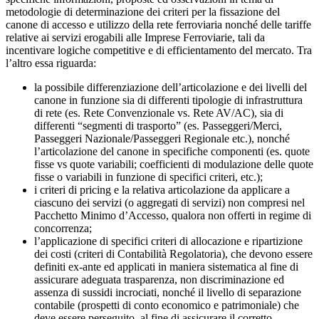
metodologie di determinazione dei criteri per la fissazione del
canone di accesso e utilizzo della rete ferroviaria nonché delle tariffe
relative ai servizi erogabili alle Imprese Ferroviarie, tali da
incentivare logiche competitive e di efficientamento del mercato. Tra
l’altro essa riguarda:
la possibile differenziazione dell’articolazione e dei livelli del
canone in funzione sia di differenti tipologie di infrastruttura
di rete (es. Rete Convenzionale vs. Rete AV/AC), sia di
differenti “segmenti di trasporto” (es. Passeggeri/Merci,
Passeggeri Nazionale/Passeggeri Regionale etc.), nonché
l’articolazione del canone in specifiche componenti (es. quote
fisse vs quote variabili; coefficienti di modulazione delle quote
fisse o variabili in funzione di specifici criteri, etc.);
i criteri di pricing e la relativa articolazione da applicare a
ciascuno dei servizi (o aggregati di servizi) non compresi nel
Pacchetto Minimo d’Accesso, qualora non offerti in regime di
concorrenza;
l’applicazione di specifici criteri di allocazione e ripartizione
dei costi (criteri di Contabilità Regolatoria), che devono essere
definiti ex-ante ed applicati in maniera sistematica al fine di
assicurare adeguata trasparenza, non discriminazione ed
assenza di sussidi incrociati, nonché il livello di separazione
contabile (prospetti di conto economico e patrimoniale) che
deve essere perseguito, al fine di assicurare il corretto