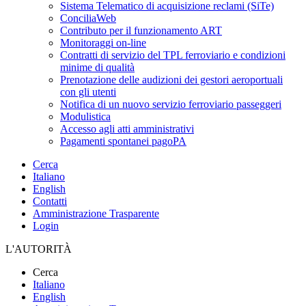
Sistema Telematico di acquisizione reclami (SiTe)
ConciliaWeb
Contributo per il funzionamento ART
Monitoraggi on-line
Contratti di servizio del TPL ferroviario e condizioni
minime di qualità
Prenotazione delle audizioni dei gestori aeroportuali
con gli utenti
Notifica di un nuovo servizio ferroviario passeggeri
Modulistica
Accesso agli atti amministrativi
Pagamenti spontanei pagoPA
Cerca
Italiano
English
Contatti
Amministrazione Trasparente
Login
L'AUTORITÀ
Cerca
Italiano
English