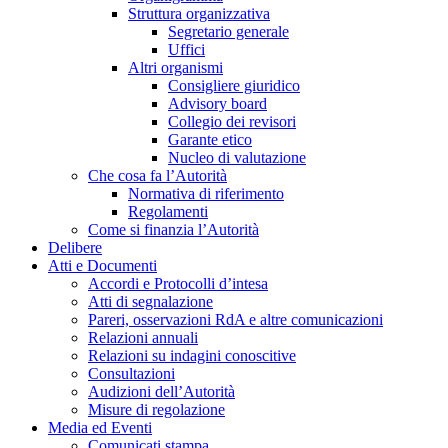
Struttura organizzativa
Segretario generale
Uffici
Altri organismi
Consigliere giuridico
Advisory board
Collegio dei revisori
Garante etico
Nucleo di valutazione
Che cosa fa l’Autorità
Normativa di riferimento
Regolamenti
Come si finanzia l’Autorità
Delibere
Atti e Documenti
Accordi e Protocolli d’intesa
Atti di segnalazione
Pareri, osservazioni RdA e altre comunicazioni
Relazioni annuali
Relazioni su indagini conoscitive
Consultazioni
Audizioni dell’Autorità
Misure di regolazione
Media ed Eventi
Comunicati stampa