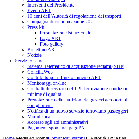
Interventi del Presidente
Eventi ART
10 anni dell’Autorità di regolazione dei trasporti
Campagna di comunicazione 2021
Press-kit
Presentazione istituzionale
Logo ART
Foto gallery
Bollettino ART
Notizie
Servizi on-line
Sistema Telematico di acquisizione reclami (SiTe)
ConciliaWeb
Contributo per il funzionamento ART
Monitoraggi on-line
Contratti di servizio del TPL ferroviario e condizioni
minime di qualità
Prenotazione delle audizioni dei gestori aeroportuali
con gli utenti
Notifica di un nuovo servizio ferroviario passeggeri
Modulistica
Accesso agli atti amministrativi
Pagamenti spontanei pagoPA
Home
Media ed Eventi
Comunicati stampa
L’Autorità avvia una