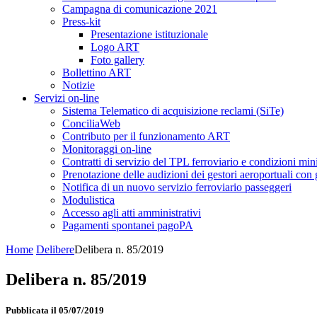
Campagna di comunicazione 2021
Press-kit
Presentazione istituzionale
Logo ART
Foto gallery
Bollettino ART
Notizie
Servizi on-line
Sistema Telematico di acquisizione reclami (SiTe)
ConciliaWeb
Contributo per il funzionamento ART
Monitoraggi on-line
Contratti di servizio del TPL ferroviario e condizioni min
Prenotazione delle audizioni dei gestori aeroportuali con g
Notifica di un nuovo servizio ferroviario passeggeri
Modulistica
Accesso agli atti amministrativi
Pagamenti spontanei pagoPA
Home
Delibere
Delibera n. 85/2019
Delibera n. 85/2019
Pubblicata il 05/07/2019