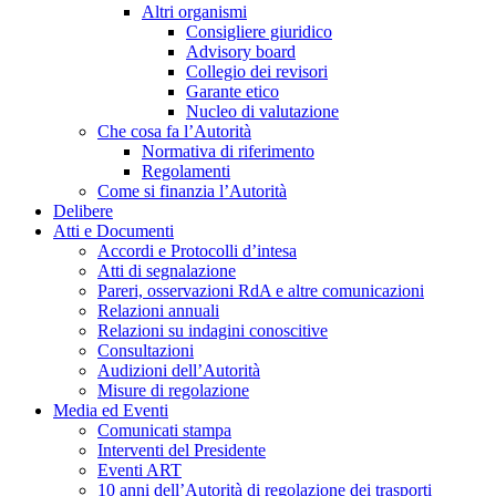
Altri organismi
Consigliere giuridico
Advisory board
Collegio dei revisori
Garante etico
Nucleo di valutazione
Che cosa fa l’Autorità
Normativa di riferimento
Regolamenti
Come si finanzia l’Autorità
Delibere
Atti e Documenti
Accordi e Protocolli d’intesa
Atti di segnalazione
Pareri, osservazioni RdA e altre comunicazioni
Relazioni annuali
Relazioni su indagini conoscitive
Consultazioni
Audizioni dell’Autorità
Misure di regolazione
Media ed Eventi
Comunicati stampa
Interventi del Presidente
Eventi ART
10 anni dell’Autorità di regolazione dei trasporti