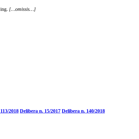
 ing.
[…omissis…]
 113/2018
Delibera n. 15/2017
Delibera n. 140/2018