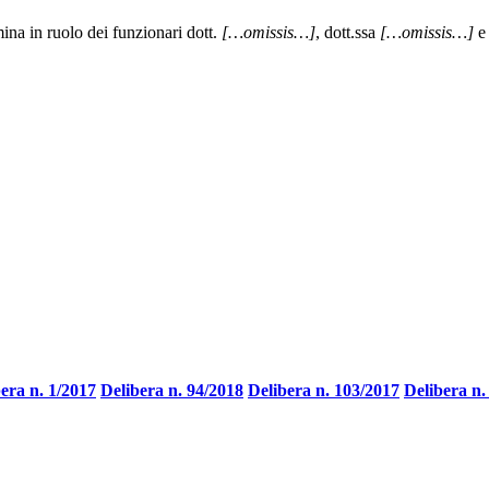
na in ruolo dei funzionari dott.
[…omissis…]
, dott.ssa
[…omissis…]
e
era n. 1/2017
Delibera n. 94/2018
Delibera n. 103/2017
Delibera n.