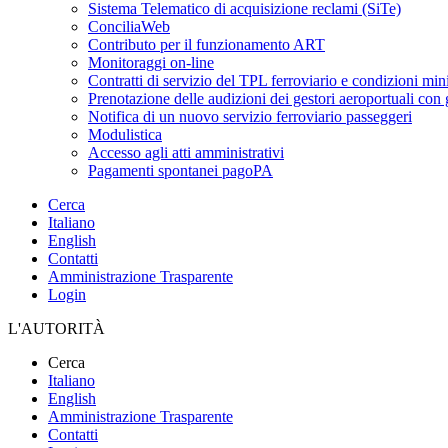
Sistema Telematico di acquisizione reclami (SiTe)
ConciliaWeb
Contributo per il funzionamento ART
Monitoraggi on-line
Contratti di servizio del TPL ferroviario e condizioni min
Prenotazione delle audizioni dei gestori aeroportuali con g
Notifica di un nuovo servizio ferroviario passeggeri
Modulistica
Accesso agli atti amministrativi
Pagamenti spontanei pagoPA
Cerca
Italiano
English
Contatti
Amministrazione Trasparente
Login
L'AUTORITÀ
Cerca
Italiano
English
Amministrazione Trasparente
Contatti