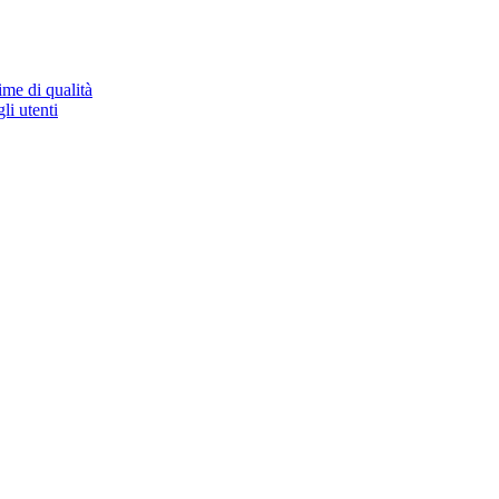
ime di qualità
li utenti