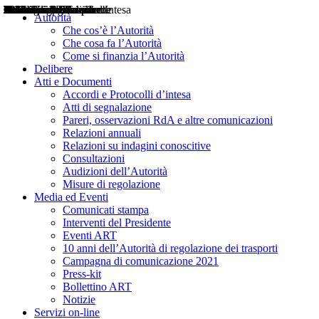
Delibere
Pareri
Consultazioni
Audizioni
Atti di Segnalazione
Accordi e Protocolli d'Intesa
Relazioni annuali
Misure di regolazione
Notizie
Comunicati Stampa
Bollettini ART
Convegni ART
Interviste del Presidente
Articoli in primo piano
Interventi del Presidente
2004
2005
2010
2013
2014
2015
2016
2017
2018
2019
202
2020
2021
2022
2023
2024
2025
2026
Aereo
Marittimo
Terrestre
Autorità
Che cos’è l’Autorità
Che cosa fa l’Autorità
Come si finanzia l’Autorità
Delibere
Atti e Documenti
Accordi e Protocolli d’intesa
Atti di segnalazione
Pareri, osservazioni RdA e altre comunicazioni
Relazioni annuali
Relazioni su indagini conoscitive
Consultazioni
Audizioni dell’Autorità
Misure di regolazione
Media ed Eventi
Comunicati stampa
Interventi del Presidente
Eventi ART
10 anni dell’Autorità di regolazione dei trasporti
Campagna di comunicazione 2021
Press-kit
Bollettino ART
Notizie
Servizi on-line