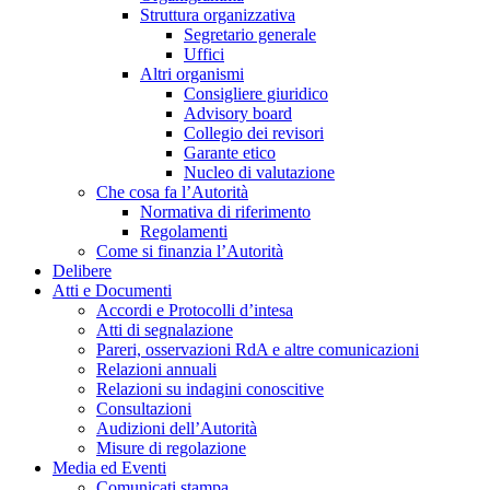
Struttura organizzativa
Segretario generale
Uffici
Altri organismi
Consigliere giuridico
Advisory board
Collegio dei revisori
Garante etico
Nucleo di valutazione
Che cosa fa l’Autorità
Normativa di riferimento
Regolamenti
Come si finanzia l’Autorità
Delibere
Atti e Documenti
Accordi e Protocolli d’intesa
Atti di segnalazione
Pareri, osservazioni RdA e altre comunicazioni
Relazioni annuali
Relazioni su indagini conoscitive
Consultazioni
Audizioni dell’Autorità
Misure di regolazione
Media ed Eventi
Comunicati stampa