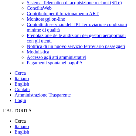
Sistema Telematico di acquisizione reclami (SiTe)
ConciliaWeb
Contributo per il funzionamento ART
Monitoraggi on-line
Contratti di servizio del TPL ferroviario e condizioni
minime di qualità
Prenotazione delle audizioni dei gestori aeroportuali
con gli utenti
Notifica di un nuovo servizio ferroviario passeggeri
Modulistica
Accesso agli atti amministrativi
Pagamenti spontanei pagoPA
Cerca
Italiano
English
Contatti
Amministrazione Trasparente
Login
L'AUTORITÀ
Cerca
Italiano
English