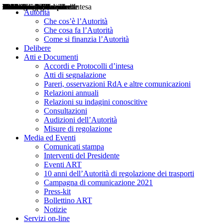
Delibere
Pareri
Consultazioni
Audizioni
Atti di Segnalazione
Accordi e Protocolli d'Intesa
Relazioni annuali
Misure di regolazione
Notizie
Comunicati Stampa
Bollettini ART
Convegni ART
Interviste del Presidente
Articoli in primo piano
Interventi del Presidente
2004
2005
2010
2013
2014
2015
2016
2017
2018
2019
202
2020
2021
2022
2023
2024
2025
2026
Aereo
Marittimo
Terrestre
Autorità
Che cos’è l’Autorità
Che cosa fa l’Autorità
Come si finanzia l’Autorità
Delibere
Atti e Documenti
Accordi e Protocolli d’intesa
Atti di segnalazione
Pareri, osservazioni RdA e altre comunicazioni
Relazioni annuali
Relazioni su indagini conoscitive
Consultazioni
Audizioni dell’Autorità
Misure di regolazione
Media ed Eventi
Comunicati stampa
Interventi del Presidente
Eventi ART
10 anni dell’Autorità di regolazione dei trasporti
Campagna di comunicazione 2021
Press-kit
Bollettino ART
Notizie
Servizi on-line