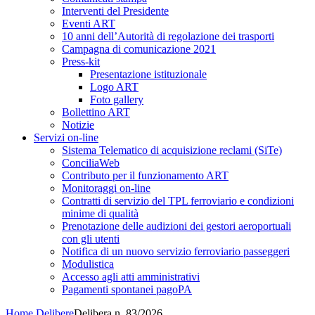
Interventi del Presidente
Eventi ART
10 anni dell’Autorità di regolazione dei trasporti
Campagna di comunicazione 2021
Press-kit
Presentazione istituzionale
Logo ART
Foto gallery
Bollettino ART
Notizie
Servizi on-line
Sistema Telematico di acquisizione reclami (SiTe)
ConciliaWeb
Contributo per il funzionamento ART
Monitoraggi on-line
Contratti di servizio del TPL ferroviario e condizioni
minime di qualità
Prenotazione delle audizioni dei gestori aeroportuali
con gli utenti
Notifica di un nuovo servizio ferroviario passeggeri
Modulistica
Accesso agli atti amministrativi
Pagamenti spontanei pagoPA
Home
Delibere
Delibera n. 83/2026