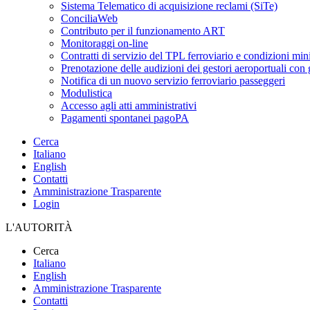
Sistema Telematico di acquisizione reclami (SiTe)
ConciliaWeb
Contributo per il funzionamento ART
Monitoraggi on-line
Contratti di servizio del TPL ferroviario e condizioni min
Prenotazione delle audizioni dei gestori aeroportuali con g
Notifica di un nuovo servizio ferroviario passeggeri
Modulistica
Accesso agli atti amministrativi
Pagamenti spontanei pagoPA
Cerca
Italiano
English
Contatti
Amministrazione Trasparente
Login
L'AUTORITÀ
Cerca
Italiano
English
Amministrazione Trasparente
Contatti