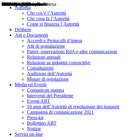
Delibere
Pareri
Consultazioni
Audizioni
Atti di Segnalazione
Accordi e Protocolli d'Intesa
Relazioni annuali
Misure di regolazione
Notizie
Comunicati Stampa
Bollettini ART
Convegni ART
Interviste del Presidente
Articoli in primo piano
Interventi del Presidente
2004
2005
2010
2013
2014
2015
2016
2017
2018
2019
202
2020
2021
2022
2023
2024
2025
2026
Aereo
Marittimo
Terrestre
Autorità
Che cos’è l’Autorità
Che cosa fa l’Autorità
Come si finanzia l’Autorità
Delibere
Atti e Documenti
Accordi e Protocolli d’intesa
Atti di segnalazione
Pareri, osservazioni RdA e altre comunicazioni
Relazioni annuali
Relazioni su indagini conoscitive
Consultazioni
Audizioni dell’Autorità
Misure di regolazione
Media ed Eventi
Comunicati stampa
Interventi del Presidente
Eventi ART
10 anni dell’Autorità di regolazione dei trasporti
Campagna di comunicazione 2021
Press-kit
Bollettino ART
Notizie
Servizi on-line