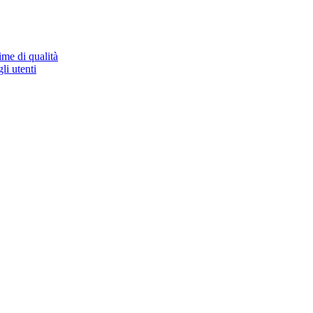
ime di qualità
li utenti