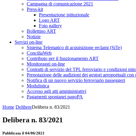
Campagna di comunicazione 2021
Press-kit
Presentazione istituzionale
Logo ART
Foto gallery
Bollettino ART
Notizie
Servizi on-line
Sistema Telematico di acquisizione reclami (SiTe)
ConciliaWeb
Contributo per il funzionamento ART
Monitoraggi on-line
Contratti di servizio del TPL ferroviario e condizioni min
Prenotazione delle audizioni dei gestori aeroportuali con g
Notifica di un nuovo servizio ferroviario passeggeri
Modulistica
Accesso agli atti amministrativi
Pagamenti spontanei pagoPA
Home
Delibere
Delibera n. 83/2021
Delibera n. 83/2021
Pubblicata il 04/06/2021