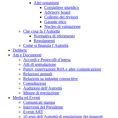
Altri organismi
Consigliere giuridico
Advisory board
Collegio dei revisori
Garante etico
Nucleo di valutazione
Che cosa fa l’Autorità
Normativa di riferimento
Regolamenti
Come si finanzia l’Autorità
Delibere
Atti e Documenti
Accordi e Protocolli d’intesa
Atti di segnalazione
Pareri, osservazioni RdA e altre comunicazioni
Relazioni annuali
Relazioni su indagini conoscitive
Consultazioni
Audizioni dell’Autorità
Misure di regolazione
Media ed Eventi
Comunicati stampa
Interventi del Presidente
Eventi ART
10 anni dell’Autorità di regolazione dei trasporti