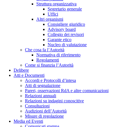
Struttura organizzativa
Segretario generale
Uffici
Altri organismi
Consigliere giuridico
Advisory board
Collegio dei revisori
Garante etico
Nucleo di valutazione
Che cosa fa l’Autorità
Normativa di riferimento
Regolamenti
Come si finanzia l’Autorità
Delibere
Atti e Documenti
Accordi e Protocolli d’intesa
Atti di segnalazione
Pareri, osservazioni RdA e altre comunicazioni
Relazioni annuali
Relazioni su indagini conoscitive
Consultazioni
Audizioni dell’Autorità
Misure di regolazione
Media ed Eventi
Comunicati stampa