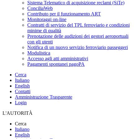
Sistema Telematico di acquisizione reclami (SiTe)
ConciliaWeb
Contributo per il funzionamento ART
Monitoraggi on-line
Contratti di servizio del TPL ferroviario e condizioni
minime di qualità
Prenotazione delle audizioni dei gestori aeroportuali
con gli utenti
Notifica di un nuovo servizio ferroviario passeggeri
Modulistica
Accesso agli atti amministrativi
Pagamenti spontanei pagoPA
Cerca
Italiano
English
Contatti
Amministrazione Trasparente
Login
L'AUTORITÀ
Cerca
Italiano
English