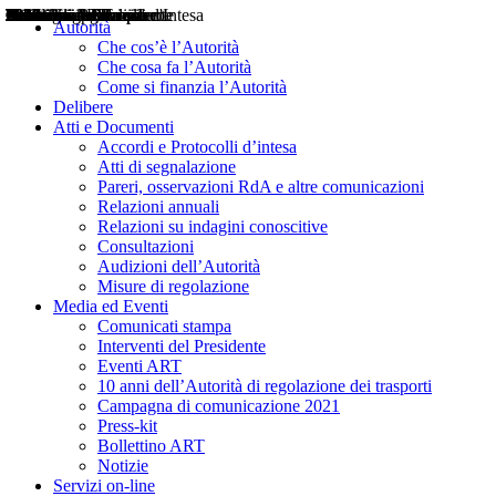
Delibere
Pareri
Consultazioni
Audizioni
Atti di Segnalazione
Accordi e Protocolli d'Intesa
Relazioni annuali
Misure di regolazione
Notizie
Comunicati Stampa
Bollettini ART
Convegni ART
Interviste del Presidente
Articoli in primo piano
Interventi del Presidente
2004
2005
2010
2013
2014
2015
2016
2017
2018
2019
202
2020
2021
2022
2023
2024
2025
2026
Aereo
Marittimo
Terrestre
Autorità
Che cos’è l’Autorità
Che cosa fa l’Autorità
Come si finanzia l’Autorità
Delibere
Atti e Documenti
Accordi e Protocolli d’intesa
Atti di segnalazione
Pareri, osservazioni RdA e altre comunicazioni
Relazioni annuali
Relazioni su indagini conoscitive
Consultazioni
Audizioni dell’Autorità
Misure di regolazione
Media ed Eventi
Comunicati stampa
Interventi del Presidente
Eventi ART
10 anni dell’Autorità di regolazione dei trasporti
Campagna di comunicazione 2021
Press-kit
Bollettino ART
Notizie
Servizi on-line