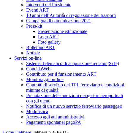
Interventi del Presidente
Eventi ART
10 anni dell’Autorità di regolazione dei trasporti
Campagna di comunicazione 2021
Press-kit
Presentazione istituzionale
Logo ART
Foto gallery
Bollettino ART
Notizie
Servizi on-line
Sistema Telematico di acquisizione reclami (SiTe)
ConciliaWeb
Contributo per il funzionamento ART
Monitoraggi on-line
Contratti di servizio del TPL ferroviario e condizioni
minime di qualità
Prenotazione delle audizioni dei gestori aeroportuali
con gli utenti
Notifica di un nuovo servizio ferroviario passeggeri
Modulistica
Accesso agli atti amministrativi
Pagamenti spontanei pagoPA
Home
Delibere
Delibera n. 80/2023