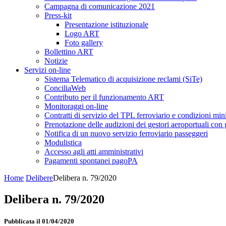
Campagna di comunicazione 2021
Press-kit
Presentazione istituzionale
Logo ART
Foto gallery
Bollettino ART
Notizie
Servizi on-line
Sistema Telematico di acquisizione reclami (SiTe)
ConciliaWeb
Contributo per il funzionamento ART
Monitoraggi on-line
Contratti di servizio del TPL ferroviario e condizioni min
Prenotazione delle audizioni dei gestori aeroportuali con g
Notifica di un nuovo servizio ferroviario passeggeri
Modulistica
Accesso agli atti amministrativi
Pagamenti spontanei pagoPA
Home
Delibere
Delibera n. 79/2020
Delibera n. 79/2020
Pubblicata il 01/04/2020