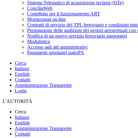
Sistema Telematico di acquisizione reclami (SiTe)
ConciliaWeb
Contributo per il funzionamento ART
Monitoraggi on-line
Contratti di servizio del TPL ferroviario e condizioni min
Prenotazione delle audizioni dei gestori aeroportuali con g
Notifica di un nuovo servizio ferroviario passeggeri
Modulistica
Accesso agli atti amministrativi
Pagamenti spontanei pagoPA
Cerca
Italiano
English
Contatti
Amministrazione Trasparente
Login
L'AUTORITÀ
Cerca
Italiano
English
Amministrazione Trasparente
Contatti