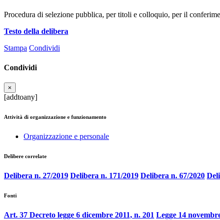
Procedura di selezione pubblica, per titoli e colloquio, per il confe
Testo della delibera
Stampa
Condividi
Condividi
×
[addtoany]
Attività di organizzazione e funzionamento
Organizzazione e personale
Delibere correlate
Delibera n. 27/2019
Delibera n. 171/2019
Delibera n. 67/2020
Del
Fonti
Art. 37 Decreto legge 6 dicembre 2011, n. 201
Legge 14 novembre