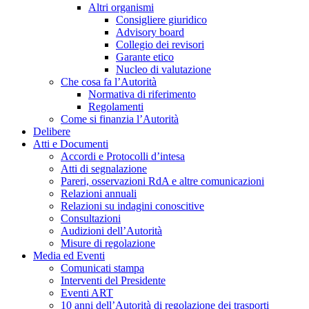
Altri organismi
Consigliere giuridico
Advisory board
Collegio dei revisori
Garante etico
Nucleo di valutazione
Che cosa fa l’Autorità
Normativa di riferimento
Regolamenti
Come si finanzia l’Autorità
Delibere
Atti e Documenti
Accordi e Protocolli d’intesa
Atti di segnalazione
Pareri, osservazioni RdA e altre comunicazioni
Relazioni annuali
Relazioni su indagini conoscitive
Consultazioni
Audizioni dell’Autorità
Misure di regolazione
Media ed Eventi
Comunicati stampa
Interventi del Presidente
Eventi ART
10 anni dell’Autorità di regolazione dei trasporti