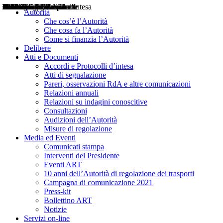
Delibere
Pareri
Consultazioni
Audizioni
Atti di Segnalazione
Accordi e Protocolli d'Intesa
Relazioni annuali
Misure di regolazione
Notizie
Comunicati Stampa
Bollettini ART
Convegni ART
Interviste del Presidente
Articoli in primo piano
Interventi del Presidente
2004
2005
2010
2013
2014
2015
2016
2017
2018
2019
202
2020
2021
2022
2023
2024
2025
2026
Aereo
Marittimo
Terrestre
Autorità
Che cos’è l’Autorità
Che cosa fa l’Autorità
Come si finanzia l’Autorità
Delibere
Atti e Documenti
Accordi e Protocolli d’intesa
Atti di segnalazione
Pareri, osservazioni RdA e altre comunicazioni
Relazioni annuali
Relazioni su indagini conoscitive
Consultazioni
Audizioni dell’Autorità
Misure di regolazione
Media ed Eventi
Comunicati stampa
Interventi del Presidente
Eventi ART
10 anni dell’Autorità di regolazione dei trasporti
Campagna di comunicazione 2021
Press-kit
Bollettino ART
Notizie
Servizi on-line