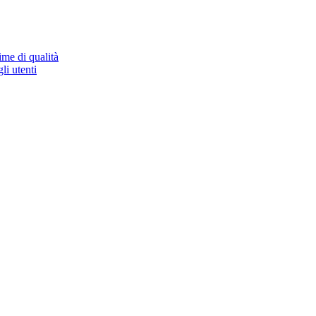
ime di qualità
li utenti