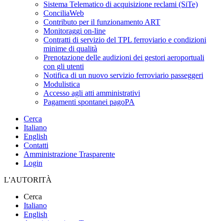
Sistema Telematico di acquisizione reclami (SiTe)
ConciliaWeb
Contributo per il funzionamento ART
Monitoraggi on-line
Contratti di servizio del TPL ferroviario e condizioni
minime di qualità
Prenotazione delle audizioni dei gestori aeroportuali
con gli utenti
Notifica di un nuovo servizio ferroviario passeggeri
Modulistica
Accesso agli atti amministrativi
Pagamenti spontanei pagoPA
Cerca
Italiano
English
Contatti
Amministrazione Trasparente
Login
L'AUTORITÀ
Cerca
Italiano
English