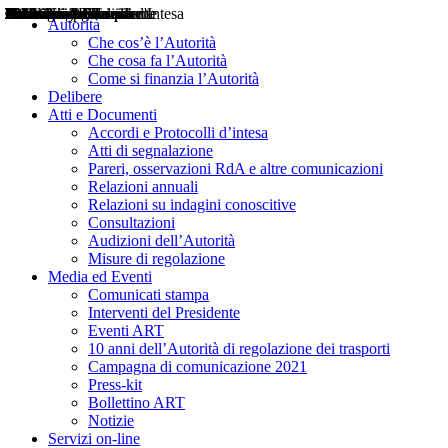
Delibere
Pareri
Consultazioni
Audizioni
Atti di Segnalazione
Accordi e Protocolli d'Intesa
Relazioni annuali
Misure di regolazione
Notizie
Comunicati Stampa
Bollettini ART
Convegni ART
Interviste del Presidente
Articoli in primo piano
Interventi del Presidente
2004
2005
2010
2013
2014
2015
2016
2017
2018
2019
202
2020
2021
2022
2023
2024
2025
2026
Aereo
Marittimo
Terrestre
Autorità
Che cos’è l’Autorità
Che cosa fa l’Autorità
Come si finanzia l’Autorità
Delibere
Atti e Documenti
Accordi e Protocolli d’intesa
Atti di segnalazione
Pareri, osservazioni RdA e altre comunicazioni
Relazioni annuali
Relazioni su indagini conoscitive
Consultazioni
Audizioni dell’Autorità
Misure di regolazione
Media ed Eventi
Comunicati stampa
Interventi del Presidente
Eventi ART
10 anni dell’Autorità di regolazione dei trasporti
Campagna di comunicazione 2021
Press-kit
Bollettino ART
Notizie
Servizi on-line