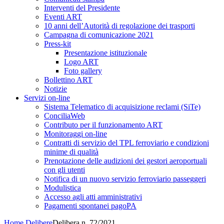
Interventi del Presidente
Eventi ART
10 anni dell’Autorità di regolazione dei trasporti
Campagna di comunicazione 2021
Press-kit
Presentazione istituzionale
Logo ART
Foto gallery
Bollettino ART
Notizie
Servizi on-line
Sistema Telematico di acquisizione reclami (SiTe)
ConciliaWeb
Contributo per il funzionamento ART
Monitoraggi on-line
Contratti di servizio del TPL ferroviario e condizioni
minime di qualità
Prenotazione delle audizioni dei gestori aeroportuali
con gli utenti
Notifica di un nuovo servizio ferroviario passeggeri
Modulistica
Accesso agli atti amministrativi
Pagamenti spontanei pagoPA
Home
Delibere
Delibera n. 72/2021