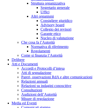
Struttura organizzativa
Segretario generale
Uffici
Altri organismi
Consigliere giuridico
Advisory board
Collegio dei revisori
Garante etico
Nucleo di valutazione
Che cosa fa l’Autorità
Normativa di riferimento
Regolamenti
Come si finanzia l’Autorità
Delibere
Atti e Documenti
Accordi e Protocolli d’intesa
Atti di segnalazione
Pareri, osservazioni RdA e altre comunicazioni
Relazioni annuali
Relazioni su indagini conoscitive
Consultazioni
Audizioni dell’Autorità
Misure di regolazione
Media ed Eventi
Comunicati stampa