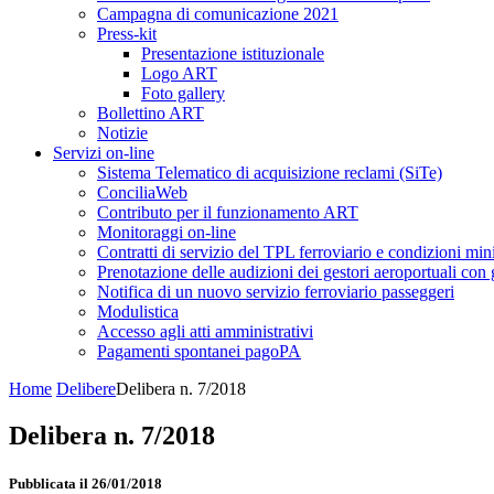
Campagna di comunicazione 2021
Press-kit
Presentazione istituzionale
Logo ART
Foto gallery
Bollettino ART
Notizie
Servizi on-line
Sistema Telematico di acquisizione reclami (SiTe)
ConciliaWeb
Contributo per il funzionamento ART
Monitoraggi on-line
Contratti di servizio del TPL ferroviario e condizioni min
Prenotazione delle audizioni dei gestori aeroportuali con g
Notifica di un nuovo servizio ferroviario passeggeri
Modulistica
Accesso agli atti amministrativi
Pagamenti spontanei pagoPA
Home
Delibere
Delibera n. 7/2018
Delibera n. 7/2018
Pubblicata il 26/01/2018