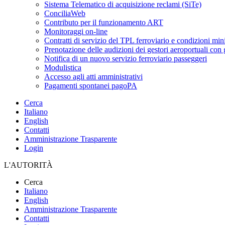
Sistema Telematico di acquisizione reclami (SiTe)
ConciliaWeb
Contributo per il funzionamento ART
Monitoraggi on-line
Contratti di servizio del TPL ferroviario e condizioni min
Prenotazione delle audizioni dei gestori aeroportuali con g
Notifica di un nuovo servizio ferroviario passeggeri
Modulistica
Accesso agli atti amministrativi
Pagamenti spontanei pagoPA
Cerca
Italiano
English
Contatti
Amministrazione Trasparente
Login
L'AUTORITÀ
Cerca
Italiano
English
Amministrazione Trasparente
Contatti