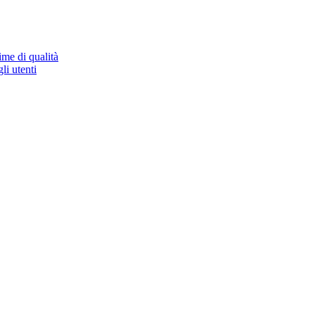
ime di qualità
li utenti