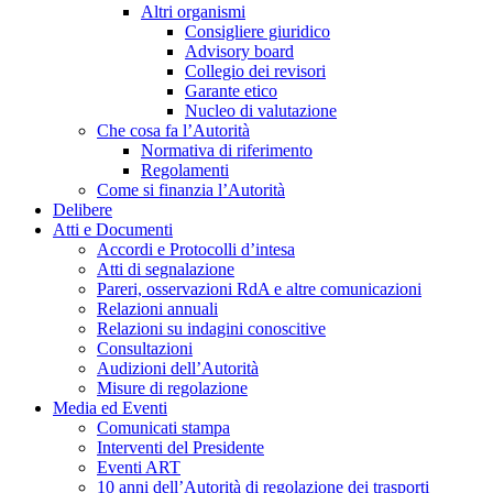
Altri organismi
Consigliere giuridico
Advisory board
Collegio dei revisori
Garante etico
Nucleo di valutazione
Che cosa fa l’Autorità
Normativa di riferimento
Regolamenti
Come si finanzia l’Autorità
Delibere
Atti e Documenti
Accordi e Protocolli d’intesa
Atti di segnalazione
Pareri, osservazioni RdA e altre comunicazioni
Relazioni annuali
Relazioni su indagini conoscitive
Consultazioni
Audizioni dell’Autorità
Misure di regolazione
Media ed Eventi
Comunicati stampa
Interventi del Presidente
Eventi ART
10 anni dell’Autorità di regolazione dei trasporti