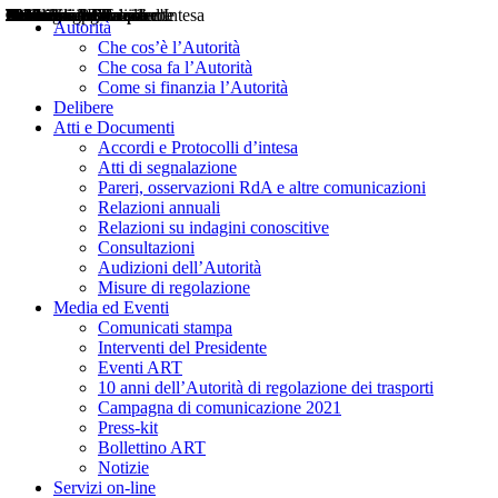
Delibere
Pareri
Consultazioni
Audizioni
Atti di Segnalazione
Accordi e Protocolli d'Intesa
Relazioni annuali
Misure di regolazione
Notizie
Comunicati Stampa
Bollettini ART
Convegni ART
Interviste del Presidente
Articoli in primo piano
Interventi del Presidente
2004
2005
2010
2013
2014
2015
2016
2017
2018
2019
202
2020
2021
2022
2023
2024
2025
2026
Aereo
Marittimo
Terrestre
Autorità
Che cos’è l’Autorità
Che cosa fa l’Autorità
Come si finanzia l’Autorità
Delibere
Atti e Documenti
Accordi e Protocolli d’intesa
Atti di segnalazione
Pareri, osservazioni RdA e altre comunicazioni
Relazioni annuali
Relazioni su indagini conoscitive
Consultazioni
Audizioni dell’Autorità
Misure di regolazione
Media ed Eventi
Comunicati stampa
Interventi del Presidente
Eventi ART
10 anni dell’Autorità di regolazione dei trasporti
Campagna di comunicazione 2021
Press-kit
Bollettino ART
Notizie
Servizi on-line