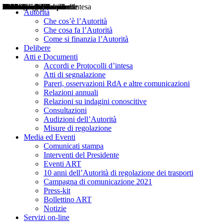
Delibere
Pareri
Consultazioni
Audizioni
Atti di Segnalazione
Accordi e Protocolli d'Intesa
Relazioni annuali
Misure di regolazione
Notizie
Comunicati Stampa
Bollettini ART
Convegni ART
Interviste del Presidente
Articoli in primo piano
Interventi del Presidente
2004
2005
2010
2013
2014
2015
2016
2017
2018
2019
202
2020
2021
2022
2023
2024
2025
2026
Aereo
Marittimo
Terrestre
Autorità
Che cos’è l’Autorità
Che cosa fa l’Autorità
Come si finanzia l’Autorità
Delibere
Atti e Documenti
Accordi e Protocolli d’intesa
Atti di segnalazione
Pareri, osservazioni RdA e altre comunicazioni
Relazioni annuali
Relazioni su indagini conoscitive
Consultazioni
Audizioni dell’Autorità
Misure di regolazione
Media ed Eventi
Comunicati stampa
Interventi del Presidente
Eventi ART
10 anni dell’Autorità di regolazione dei trasporti
Campagna di comunicazione 2021
Press-kit
Bollettino ART
Notizie
Servizi on-line