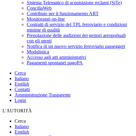
Sistema Telematico di acquisizione reclami (SiTe)
ConciliaWeb
Contributo per il funzionamento ART
Monitoraggi on-line
Contratti di servizio del TPL ferroviario e condizioni
minime di qualità
Prenotazione delle audizioni dei gestori aeroportuali
con gli utenti
Notifica di un nuovo servizio ferroviario passeggeri
Modulistica
Accesso agli atti amministrativi
Pagamenti spontanei pagoPA
Cerca
Italiano
English
Contatti
Amministrazione Trasparente
Login
L'AUTORITÀ
Cerca
Italiano
English