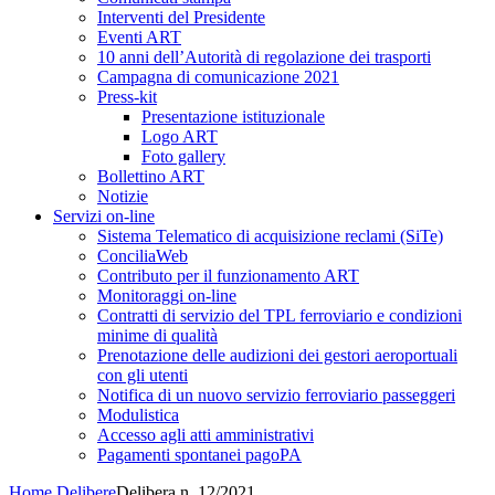
Interventi del Presidente
Eventi ART
10 anni dell’Autorità di regolazione dei trasporti
Campagna di comunicazione 2021
Press-kit
Presentazione istituzionale
Logo ART
Foto gallery
Bollettino ART
Notizie
Servizi on-line
Sistema Telematico di acquisizione reclami (SiTe)
ConciliaWeb
Contributo per il funzionamento ART
Monitoraggi on-line
Contratti di servizio del TPL ferroviario e condizioni
minime di qualità
Prenotazione delle audizioni dei gestori aeroportuali
con gli utenti
Notifica di un nuovo servizio ferroviario passeggeri
Modulistica
Accesso agli atti amministrativi
Pagamenti spontanei pagoPA
Home
Delibere
Delibera n. 12/2021