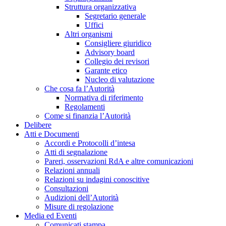
Struttura organizzativa
Segretario generale
Uffici
Altri organismi
Consigliere giuridico
Advisory board
Collegio dei revisori
Garante etico
Nucleo di valutazione
Che cosa fa l’Autorità
Normativa di riferimento
Regolamenti
Come si finanzia l’Autorità
Delibere
Atti e Documenti
Accordi e Protocolli d’intesa
Atti di segnalazione
Pareri, osservazioni RdA e altre comunicazioni
Relazioni annuali
Relazioni su indagini conoscitive
Consultazioni
Audizioni dell’Autorità
Misure di regolazione
Media ed Eventi
Comunicati stampa