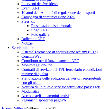
Interventi del Presidente
Eventi ART
10 anni dell’Autorità di regolazione dei trasporti
Campagna di comunicazione 2021
Press-kit
Presentazione istituzionale
Logo ART
Foto gallery
Bollettino ART
Notizie
Servizi on-line
Sistema Telematico di acquisizione reclami (SiTe)
ConciliaWeb
Contributo per il funzionamento ART
Monitoraggi on-line
Contratti di servizio del TPL ferroviario e condizioni
minime di qualità
Prenotazione delle audizioni dei gestori aeroportuali
con gli utenti
Notifica di un nuovo servizio ferroviario passeggeri
Modulistica
Accesso agli atti amministrativi
Pagamenti spontanei pagoPA
Home
Delibere
Delibera n. 68/2025