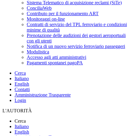
Sistema Telematico di acquisizione reclami (SiTe)
ConciliaWeb
Contributo per il funzionamento ART
Monitoraggi on-line
Contratti di servizio del TPL ferroviario e condizioni
minime di qualità
Prenotazione delle audizioni dei gestori aeroportuali
con gli utenti
Notifica di un nuovo servizio ferroviario passeggeri
Modulistica
Accesso agli atti amministrativi
Pagamenti spontanei pagoPA
Cerca
Italiano
English
Contatti
Amministrazione Trasparente
Login
L'AUTORITÀ
Cerca
Italiano
English