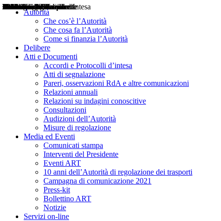
Delibere
Pareri
Consultazioni
Audizioni
Atti di Segnalazione
Accordi e Protocolli d'Intesa
Relazioni annuali
Misure di regolazione
Notizie
Comunicati Stampa
Bollettini ART
Convegni ART
Interviste del Presidente
Articoli in primo piano
Interventi del Presidente
2004
2005
2010
2013
2014
2015
2016
2017
2018
2019
202
2020
2021
2022
2023
2024
2025
2026
Aereo
Marittimo
Terrestre
Autorità
Che cos’è l’Autorità
Che cosa fa l’Autorità
Come si finanzia l’Autorità
Delibere
Atti e Documenti
Accordi e Protocolli d’intesa
Atti di segnalazione
Pareri, osservazioni RdA e altre comunicazioni
Relazioni annuali
Relazioni su indagini conoscitive
Consultazioni
Audizioni dell’Autorità
Misure di regolazione
Media ed Eventi
Comunicati stampa
Interventi del Presidente
Eventi ART
10 anni dell’Autorità di regolazione dei trasporti
Campagna di comunicazione 2021
Press-kit
Bollettino ART
Notizie
Servizi on-line