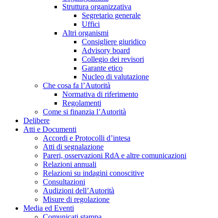
Struttura organizzativa
Segretario generale
Uffici
Altri organismi
Consigliere giuridico
Advisory board
Collegio dei revisori
Garante etico
Nucleo di valutazione
Che cosa fa l’Autorità
Normativa di riferimento
Regolamenti
Come si finanzia l’Autorità
Delibere
Atti e Documenti
Accordi e Protocolli d’intesa
Atti di segnalazione
Pareri, osservazioni RdA e altre comunicazioni
Relazioni annuali
Relazioni su indagini conoscitive
Consultazioni
Audizioni dell’Autorità
Misure di regolazione
Media ed Eventi
Comunicati stampa