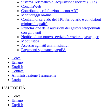
Sistema Telematico di acquisizione reclami (SiTe)
ConciliaWeb
Contributo per il funzionamento ART
Monitoraggi on-line
Contratti di servizio del TPL ferroviario e condizioni
minime di qualità
Prenotazione delle audizioni dei gestori aeroportuali
con gli utenti
Notifica di un nuovo servizio ferroviario passeggeri
Modulistica
Accesso agli atti amministrativi
Pagamenti spontanei pagoPA
Cerca
Italiano
English
Contatti
Amministrazione Trasparente
Login
L'AUTORITÀ
Cerca
Italiano
English