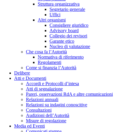
Struttura organizzativa
Segretario generale
Uffici
Altri organismi
Consigliere giuridico
Advisory board
Collegio dei revisori
Garante etico
Nucleo di valutazione
Che cosa fa l’Autorità
Normativa di riferimento
Regolamenti
Come si finanzia l’Autorità
Delibere
Atti e Documenti
Accordi e Protocolli d’intesa
Atti di segnalazione
Pareri, osservazioni RdA e altre comunicazioni
Relazioni annuali
Relazioni su indagini conoscitive
Consultazioni
Audizioni dell’Autorità
Misure di regolazione
Media ed Eventi
Comunicati stampa