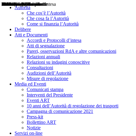
Delibere
Pareri
Consultazioni
Audizioni
Atti di Segnalazione
Accordi e Protocolli d'Intesa
Relazioni annuali
Misure di regolazione
Notizie
Comunicati Stampa
Bollettini ART
Convegni ART
Interviste del Presidente
Articoli in primo piano
Interventi del Presidente
2004
2005
2010
2013
2014
2015
2016
2017
2018
2019
202
2020
2021
2022
2023
2024
2025
2026
Aereo
Marittimo
Terrestre
Autorità
Che cos’è l’Autorità
Che cosa fa l’Autorità
Come si finanzia l’Autorità
Delibere
Atti e Documenti
Accordi e Protocolli d’intesa
Atti di segnalazione
Pareri, osservazioni RdA e altre comunicazioni
Relazioni annuali
Relazioni su indagini conoscitive
Consultazioni
Audizioni dell’Autorità
Misure di regolazione
Media ed Eventi
Comunicati stampa
Interventi del Presidente
Eventi ART
10 anni dell’Autorità di regolazione dei trasporti
Campagna di comunicazione 2021
Press-kit
Bollettino ART
Notizie
Servizi on-line