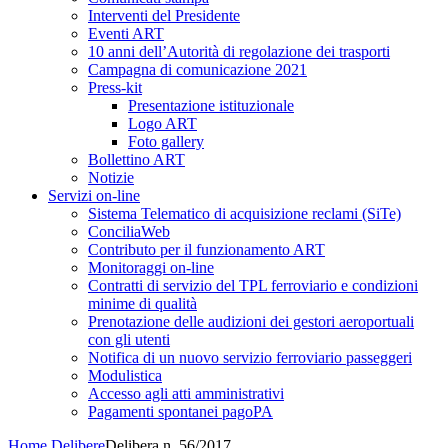
Interventi del Presidente
Eventi ART
10 anni dell’Autorità di regolazione dei trasporti
Campagna di comunicazione 2021
Press-kit
Presentazione istituzionale
Logo ART
Foto gallery
Bollettino ART
Notizie
Servizi on-line
Sistema Telematico di acquisizione reclami (SiTe)
ConciliaWeb
Contributo per il funzionamento ART
Monitoraggi on-line
Contratti di servizio del TPL ferroviario e condizioni
minime di qualità
Prenotazione delle audizioni dei gestori aeroportuali
con gli utenti
Notifica di un nuovo servizio ferroviario passeggeri
Modulistica
Accesso agli atti amministrativi
Pagamenti spontanei pagoPA
Home
Delibere
Delibera n. 56/2017