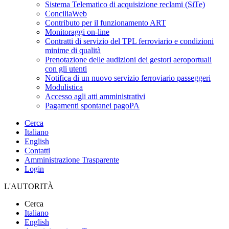
Sistema Telematico di acquisizione reclami (SiTe)
ConciliaWeb
Contributo per il funzionamento ART
Monitoraggi on-line
Contratti di servizio del TPL ferroviario e condizioni
minime di qualità
Prenotazione delle audizioni dei gestori aeroportuali
con gli utenti
Notifica di un nuovo servizio ferroviario passeggeri
Modulistica
Accesso agli atti amministrativi
Pagamenti spontanei pagoPA
Cerca
Italiano
English
Contatti
Amministrazione Trasparente
Login
L'AUTORITÀ
Cerca
Italiano
English