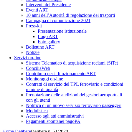
Interventi del Presidente
Eventi ART
10 anni dell’Autorità di regolazione dei trasporti
Campagna di comunicazione 2021
Press-kit
Presentazione istituzionale
Logo ART
Foto gallery
Bollettino ART
Notizie
Servizi on-line
Sistema Telematico di acquisizione reclami (SiTe)
ConciliaWeb
Contributo per il funzionamento ART
Monitoraggi on-line
Contratti di servizio del TPL ferroviario e condizioni
minime di qualità
Prenotazione delle audizioni dei gestori aeroportuali
con gli utenti
Notifica di un nuovo servizio ferroviario passeggeri
Modulistica
Accesso agli atti amministrativi
Pagamenti spontanei pagoPA
Home
Delibere
Delibera n. 51/2020