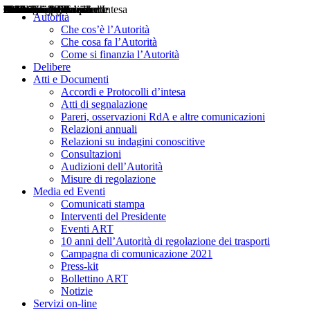
Delibere
Pareri
Consultazioni
Audizioni
Atti di Segnalazione
Accordi e Protocolli d'Intesa
Relazioni annuali
Misure di regolazione
Notizie
Comunicati Stampa
Bollettini ART
Convegni ART
Interviste del Presidente
Articoli in primo piano
Interventi del Presidente
2004
2005
2010
2013
2014
2015
2016
2017
2018
2019
202
2020
2021
2022
2023
2024
2025
2026
Aereo
Marittimo
Terrestre
Autorità
Che cos’è l’Autorità
Che cosa fa l’Autorità
Come si finanzia l’Autorità
Delibere
Atti e Documenti
Accordi e Protocolli d’intesa
Atti di segnalazione
Pareri, osservazioni RdA e altre comunicazioni
Relazioni annuali
Relazioni su indagini conoscitive
Consultazioni
Audizioni dell’Autorità
Misure di regolazione
Media ed Eventi
Comunicati stampa
Interventi del Presidente
Eventi ART
10 anni dell’Autorità di regolazione dei trasporti
Campagna di comunicazione 2021
Press-kit
Bollettino ART
Notizie
Servizi on-line