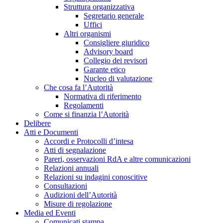
Struttura organizzativa
Segretario generale
Uffici
Altri organismi
Consigliere giuridico
Advisory board
Collegio dei revisori
Garante etico
Nucleo di valutazione
Che cosa fa l’Autorità
Normativa di riferimento
Regolamenti
Come si finanzia l’Autorità
Delibere
Atti e Documenti
Accordi e Protocolli d’intesa
Atti di segnalazione
Pareri, osservazioni RdA e altre comunicazioni
Relazioni annuali
Relazioni su indagini conoscitive
Consultazioni
Audizioni dell’Autorità
Misure di regolazione
Media ed Eventi
Comunicati stampa