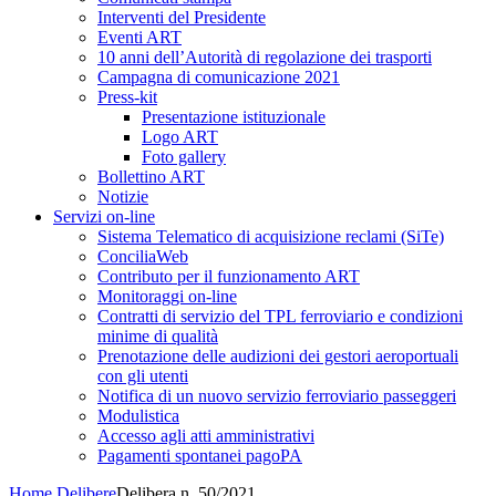
Interventi del Presidente
Eventi ART
10 anni dell’Autorità di regolazione dei trasporti
Campagna di comunicazione 2021
Press-kit
Presentazione istituzionale
Logo ART
Foto gallery
Bollettino ART
Notizie
Servizi on-line
Sistema Telematico di acquisizione reclami (SiTe)
ConciliaWeb
Contributo per il funzionamento ART
Monitoraggi on-line
Contratti di servizio del TPL ferroviario e condizioni
minime di qualità
Prenotazione delle audizioni dei gestori aeroportuali
con gli utenti
Notifica di un nuovo servizio ferroviario passeggeri
Modulistica
Accesso agli atti amministrativi
Pagamenti spontanei pagoPA
Home
Delibere
Delibera n. 50/2021