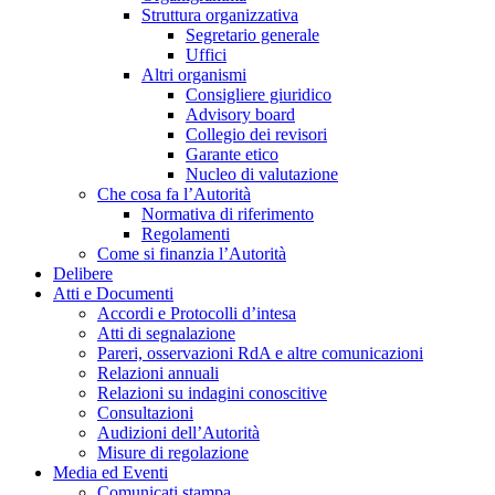
Struttura organizzativa
Segretario generale
Uffici
Altri organismi
Consigliere giuridico
Advisory board
Collegio dei revisori
Garante etico
Nucleo di valutazione
Che cosa fa l’Autorità
Normativa di riferimento
Regolamenti
Come si finanzia l’Autorità
Delibere
Atti e Documenti
Accordi e Protocolli d’intesa
Atti di segnalazione
Pareri, osservazioni RdA e altre comunicazioni
Relazioni annuali
Relazioni su indagini conoscitive
Consultazioni
Audizioni dell’Autorità
Misure di regolazione
Media ed Eventi
Comunicati stampa