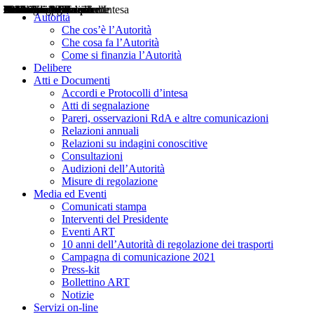
Delibere
Pareri
Consultazioni
Audizioni
Atti di Segnalazione
Accordi e Protocolli d'Intesa
Relazioni annuali
Misure di regolazione
Notizie
Comunicati Stampa
Bollettini ART
Convegni ART
Interviste del Presidente
Articoli in primo piano
Interventi del Presidente
2004
2005
2010
2013
2014
2015
2016
2017
2018
2019
202
2020
2021
2022
2023
2024
2025
2026
Aereo
Marittimo
Terrestre
Autorità
Che cos’è l’Autorità
Che cosa fa l’Autorità
Come si finanzia l’Autorità
Delibere
Atti e Documenti
Accordi e Protocolli d’intesa
Atti di segnalazione
Pareri, osservazioni RdA e altre comunicazioni
Relazioni annuali
Relazioni su indagini conoscitive
Consultazioni
Audizioni dell’Autorità
Misure di regolazione
Media ed Eventi
Comunicati stampa
Interventi del Presidente
Eventi ART
10 anni dell’Autorità di regolazione dei trasporti
Campagna di comunicazione 2021
Press-kit
Bollettino ART
Notizie
Servizi on-line