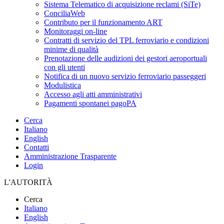
Sistema Telematico di acquisizione reclami (SiTe)
ConciliaWeb
Contributo per il funzionamento ART
Monitoraggi on-line
Contratti di servizio del TPL ferroviario e condizioni
minime di qualità
Prenotazione delle audizioni dei gestori aeroportuali
con gli utenti
Notifica di un nuovo servizio ferroviario passeggeri
Modulistica
Accesso agli atti amministrativi
Pagamenti spontanei pagoPA
Cerca
Italiano
English
Contatti
Amministrazione Trasparente
Login
L'AUTORITÀ
Cerca
Italiano
English